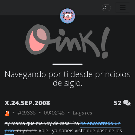
🌙
Navegando por ti desde principios
de siglo.
X.24.SEP.2008
52
•
#19335
• 09:02:45 •
Lugares
Ay mama que me voy de casa!!. Ya
he encontrado un
piso
muy cuco.
Vale... ya habéis visto que paso de los