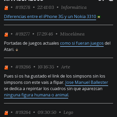
•
#19278
• 22:41:03 •
Informática
Diferencias entre el iPhone 3G y un Nokia 3310
•
#19277
• 17:29:46 •
Miscelánea
Portadas de juegos actuales
como si fueran juegos
del
Atari.
•
#19266
• 10:16:35 •
Arte
Pues si os ha gustado el link de los simpsons sin los
simpsons con este vais a flipar.
Jose Manuel Ballester
se dedica a repintar los cuadros sin que aparezcan
ninguna figura humana o animal
.
•
#19264
• 09:30:50 •
Lego