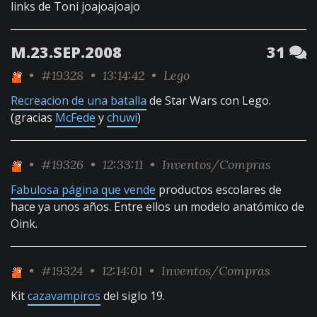
links de Toni joajoajoajo
M.23.SEP.2008
31
•
#19328
• 13:14:42 •
Lego
Recreacion de una batalla
de Star Wars con Lego.
(gracias
McFede
y
chuwi
)
•
#19326
• 12:33:11 •
Inventos/Compras
Fabulosa página que vende
productos escolares de
hace ya unos años. Entre ellos un modelo anatómico de
Oink.
•
#19324
• 12:14:01 •
Inventos/Compras
Kit
cazavampiros
del siglo 19.