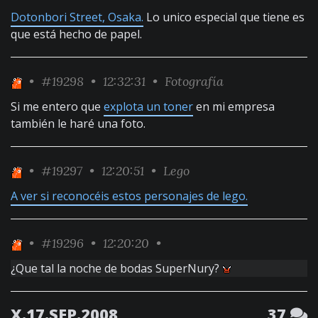
Dotonbori Street, Osaka.
Lo unico especial que tiene es
que está hecho de papel.
•
#19298
• 12:32:31 •
Fotografía
Si me entero que
explota un toner
en mi empresa
también le haré una foto.
•
#19297
• 12:20:51 •
Lego
A ver si reconocéis estos personajes de lego.
•
#19296
• 12:20:20 •
¿Que tal la noche de bodas SuperNury?
X.17.SEP.2008
37