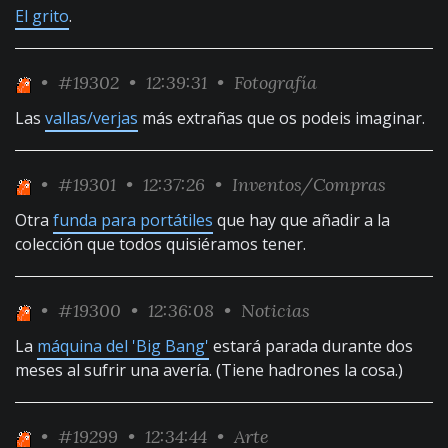
El grito
.
•
#19302
• 12:39:31 •
Fotografía
Las
vallas/verjas
más extrañas que os podeis imaginar.
•
#19301
• 12:37:26 •
Inventos/Compras
Otra
funda para portátiles
que hay que añadir a la
colección que todos quisiéramos tener.
•
#19300
• 12:36:08 •
Noticias
La
máquina del 'Big Bang'
estará parada durante dos
meses al sufrir una avería. (Tiene hadrones la cosa.)
•
#19299
• 12:34:44 •
Arte