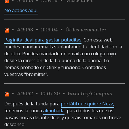
•
#19168
• 17:54:19 •
Miscelánea
No acabes aquí.
•
#19163
• 11:19:04 •
Útiles webmaster
Paginita ideal para gastar putaditas
. Con esta web
puedes mandar emails suplantando tu identidad con la
de otro. Puedes mandarle un email a un colega tuyo
desde la dirección de la tia buena de la oficina. Lo
hemos probado en Oink y funciona. Contadnos
vuestras "bromitas".
•
#19162
• 10:07:30 •
Inventos/Compras
Después de la funda para
portátil que quiere Nezz,
tenemos la funda
almohada
, para todos los que os
pasáis horas delante de él y queráis tomaros un breve
descanso.