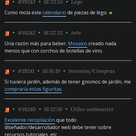
•
#19243
• 18:23:55 •
Lego
Como mola este
calendario
de piezas de lego.
•
#19242
• 18:22:32 •
Arte
Una razón más para beber.
Mosaico
creado nada
menos que con corchos de botellas de vino.
•
#19241
• 18:16:19 •
Inventos/Compras
Si tuviera jardín, además de tener gnomos de jardín, me
compraría estas figuritas
.
•
#19240
• 18:12:58 •
Útiles webmaster
Excelente recopilación
que todo
diseñador/desarrollador web debe tener sobre
recursos,tutoriales, etc.