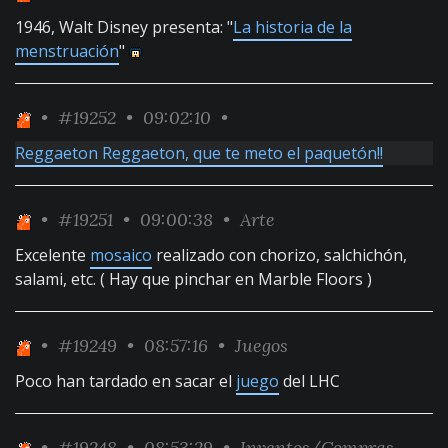
1946, Walt Disney presenta: "
La historia de la
menstruación
"
•
#19252
• 09:02:10 •
Reggaeton Reggaeton, que te meto el paquetón!!
•
#19251
• 09:00:38 •
Arte
Excelente
mosaico
realizado con chorizo, salchichón,
salami, etc. ( Hay que pinchar en Marble Floors )
•
#19249
• 08:57:16 •
Juegos
Poco han tardado en sacar el
juego
del LHC
•
#19248
• 08:53:29 •
Inventos/Compras