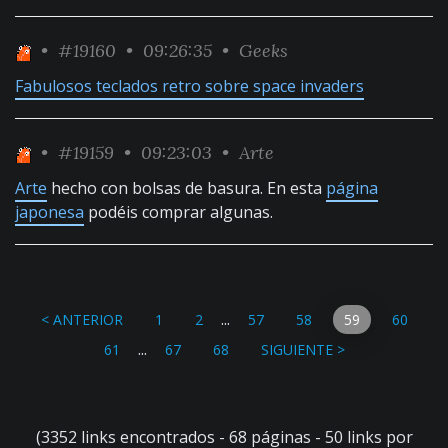
•
#19160
• 09:26:35 •
Geeks
Fabulosos teclados retro sobre space invaders
•
#19159
• 09:23:03 •
Arte
Arte
hecho con bolsas de basura. En esta
página
japonesa
podéis comprar algunas.
...
< ANTERIOR
1
2
57
58
59
60
...
61
67
68
SIGUIENTE >
(3352 links encontrados - 68 páginas - 50 links por