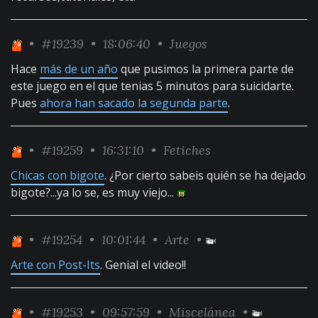
•
#19239
• 18:06:40 •
Juegos
Hace
más de un año
que pusimos la primera parte de
este juego en el que tenias 5 minutos para suicidarte.
Pues
ahora han sacado la segunda parte
.
•
#19259
• 16:31:10 •
Fetiches
Chicas con bigote
. ¿Por cierto sabeis quién se ha dejado
bigote?...ya lo se, es muy viejo...
•
#19254
• 10:01:44 •
Arte
•
Arte con Post-Its
. Genial el video!!
•
#19253
• 09:57:59 •
Miscelánea
•