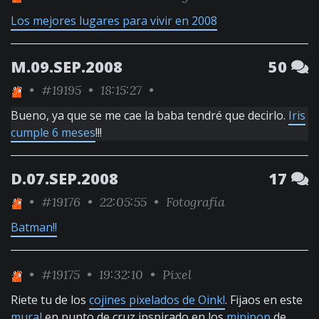
Los mejores lugares para vivir en 2008
M.09.SEP.2008
50
•
#19195
• 18:15:27 •
Bueno, ya que se me cae la baba tendré que decirlo.
Iris
cumple 6 meses
!!!
D.07.SEP.2008
17
•
#19176
• 22:05:55 •
Fotografía
Batman!!
•
#19175
• 19:32:10 •
Pixel
Riete tu de los
cojines pixelados de Oink!
. Fijaos en este
mural
en punto de cruz inspirado en los
minipop
de