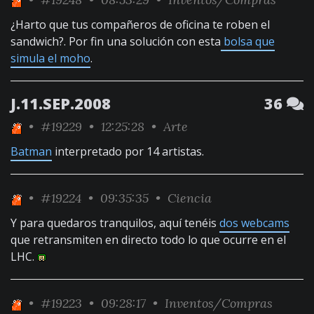
¿Harto que tus compañeros de oficina te roben el
sandwich?. Por fin una solución con esta
bolsa que
simula el moho
.
J.11.SEP.2008
36
•
#19229
• 12:25:28 •
Arte
Batman
interpretado por 14 artistas.
•
#19224
• 09:35:35 •
Ciencia
Y para quedaros tranquilos, aquí tenéis
dos webcams
que retransmiten en directo todo lo que ocurre en el
LHC.
•
#19223
• 09:28:17 •
Inventos/Compras