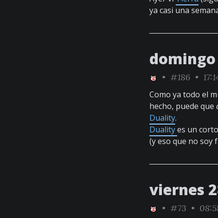
ya casi una semana 
domingo 
•
#186
• 17:1
Como ya todo el m
hecho, puede que
Duality
.
Duality
es un cort
(y eso que no soy 
viernes 
•
#73
• 08:5