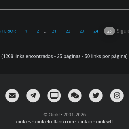
...
Sigui
NTERIOR
1
2
21
22
23
24
25
(1208 links encontrados - 25 páginas - 50 links por página)
RSS
¡Mándame un email!
¡Nuestro canal en Telegram!
Oink! TV
Charla con nosot
Twitter
I
© Oink! • 2001-2026
oink.es
•
oink.elrellano.com
•
oink.in
•
oink.wtf