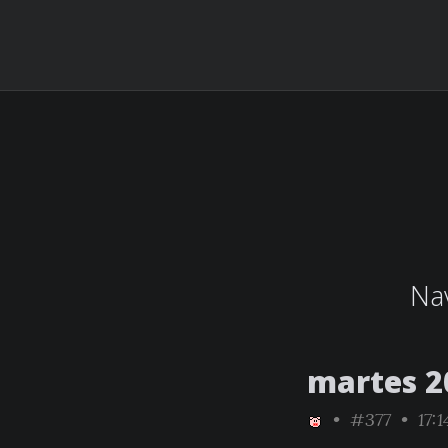
Nav
martes 2
•
#377
• 17:1