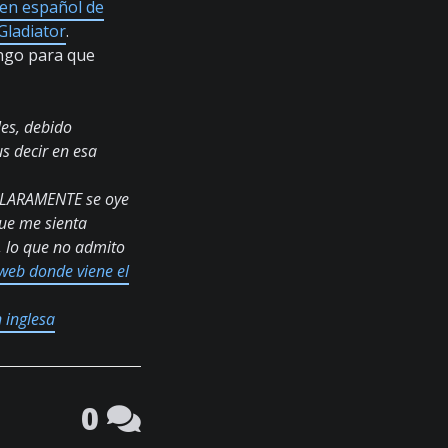
en español de
Gladiator
.
ongo para que
les, debido
 decir en esa
 CLARAMENTE se oye
que me sienta
, lo que no admito
web donde viene el
 inglesa
0