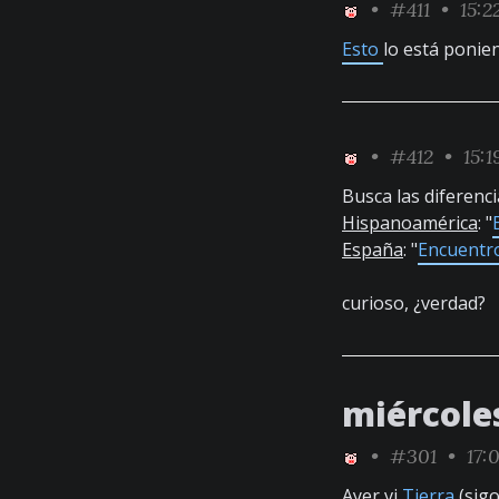
•
#411
• 15:2
Esto
lo está ponie
•
#412
• 15:1
Busca las diferenci
Hispanoamérica
: "
España
: "
Encuentro
curioso, ¿verdad?
miércole
•
#301
• 17:
Ayer vi
Tierra
(sigo