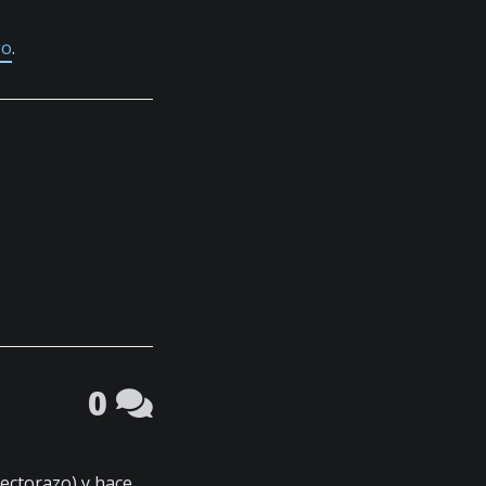
go
.
0
ectorazo) y hace