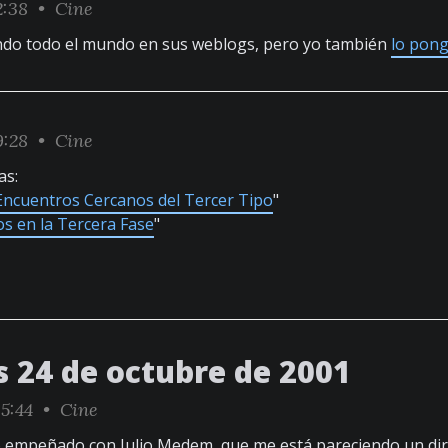
2:38 •
Cine
ndo todo el mundo en sus weblogs, pero yo también
lo pon
9:28 •
Cine
as:
Encuentros Cercanos del Tercer Tipo
"
s en la Tercera Fase
"
s 24 de octubre de 2001
05:44 •
Cine
 empeñado con Julio Medem, que me está pareciendo un dir