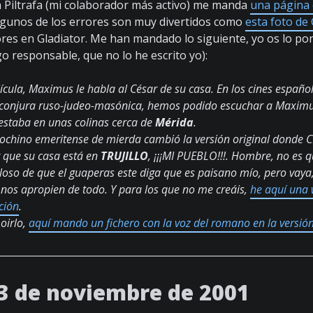
a Piltrafa (mi colaborador más activo) me manda
una página 
Algunos de los errores son muy divertidos como
esta foto de 
res en Gladiator. Me han mandado lo siguiente, yo os lo p
o responsable, que no lo he escrito yo):
elícula, Maximus le habla al César de su casa. En los cines españo
conjura ruso-judeo-masónica, hemos podido escuchar a Maximus
estaba en unas colinas cerca de
Mérida
.
ochino emeritense de mierda cambió la versión original donde
r que su casa está en
TRUJILLO
, ¡¡¡MI PUEBLO!!!. Hombre, no es 
loso de que el guaperas este diga que es paisano mío, pero vaya
 nos apropien de todo. Y para los que no me creáis,
he aquí una 
ción
.
oirlo,
aquí mando un fichero con la voz del romano en la versión
3 de noviembre de 2001