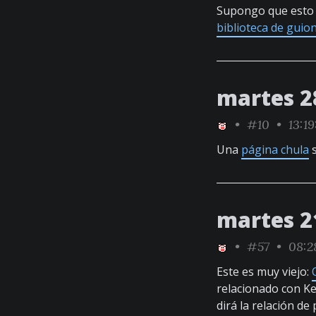
Supongo que esto 
biblioteca de guio
martes 2
•
#10
• 13:1
Una
página chula
martes 2
•
#57
• 08:2
Este es muy viejo:
relacionado con Ke
dirá la relación de 