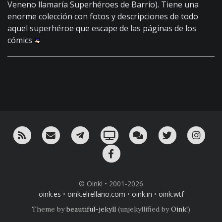
Veneno llamaría Superhéroes de Barrio). Tiene una
enorme colección con fotos y descripciones de todo
aquel superhéroe que escape de las páginas de los
cómics
RSS
¡Mándame un email!
¡Nuestro canal en Telegram!
Oink! TV
Charla con nosotros 
Twitter
Ins
Facebook
© Oink! • 2001-2026
oink.es
•
oink.elrellano.com
•
oink.in
•
oink.wtf
Theme by
beautiful-jekyll
(unjekyllified by
Oink!
)