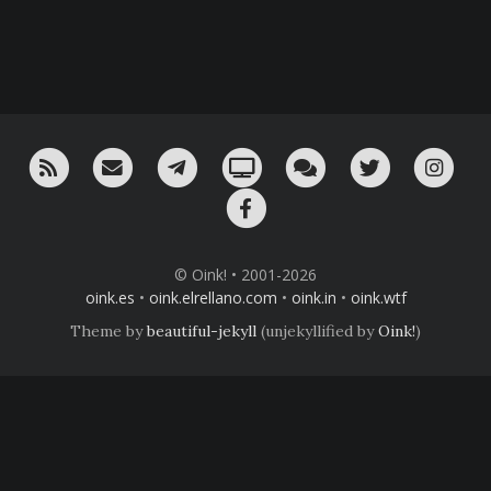
RSS
¡Mándame un email!
¡Nuestro canal en Telegram!
Oink! TV
Charla con nosotros 
Twitter
Ins
Facebook
© Oink! • 2001-2026
oink.es
•
oink.elrellano.com
•
oink.in
•
oink.wtf
Theme by
beautiful-jekyll
(unjekyllified by
Oink!
)