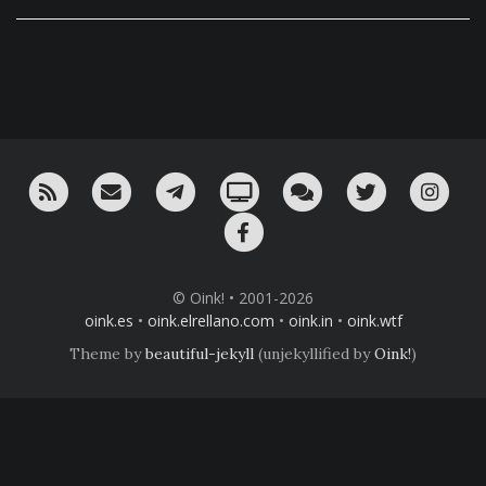
RSS
¡Mándame un email!
¡Nuestro canal en Telegram!
Oink! TV
Charla con nosotros 
Twitter
Ins
Facebook
© Oink! • 2001-2026
oink.es
•
oink.elrellano.com
•
oink.in
•
oink.wtf
Theme by
beautiful-jekyll
(unjekyllified by
Oink!
)