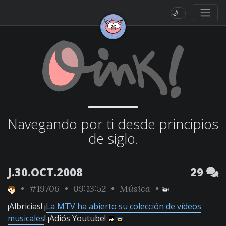
🌙
Navegando por ti desde principios
de siglo.
J.30.OCT.2008
29
•
#19706
• 09:13:52 •
Música
•
¡Albricias! ¡
La MTV ha abierto su colección de vídeos
musicales
! ¡Adiós Youtube!