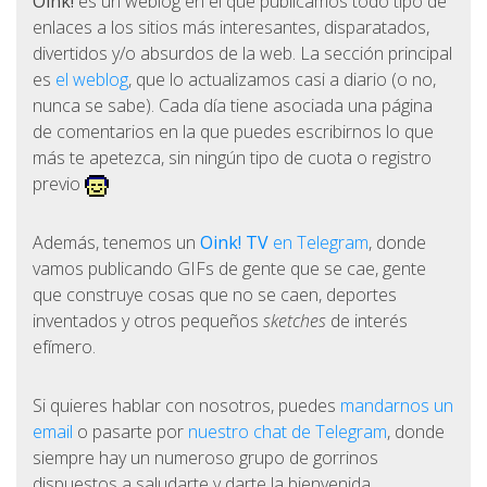
Oink!
es un weblog en el que publicamos todo tipo de
enlaces a los sitios más interesantes, disparatados,
divertidos y/o absurdos de la web. La sección principal
es
el weblog
, que lo actualizamos casi a diario (o no,
nunca se sabe). Cada día tiene asociada una página
de comentarios en la que puedes escribirnos lo que
más te apetezca, sin ningún tipo de cuota o registro
previo
Además, tenemos un
Oink! TV
en Telegram
, donde
vamos publicando GIFs de gente que se cae, gente
que construye cosas que no se caen, deportes
inventados y otros pequeños
sketches
de interés
efímero.
Si quieres hablar con nosotros, puedes
mandarnos un
email
o pasarte por
nuestro chat de Telegram
, donde
siempre hay un numeroso grupo de gorrinos
dispuestos a saludarte y darte la bienvenida.