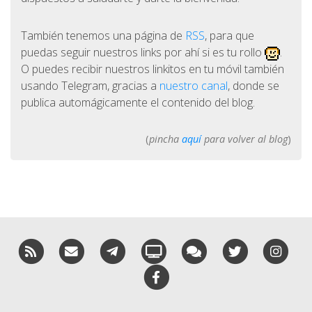
También tenemos una página de
RSS
, para que
puedas seguir nuestros links por ahí si es tu rollo
.
O puedes recibir nuestros linkitos en tu móvil también
usando Telegram, gracias a
nuestro canal
, donde se
publica automágicamente el contenido del blog.
(
pincha
aquí
para volver al blog
)
RSS
¡Mándame un email!
¡Nuestro canal en Telegram!
Oink! TV
Charla con nosotros 
Twitter
Ins
Facebook