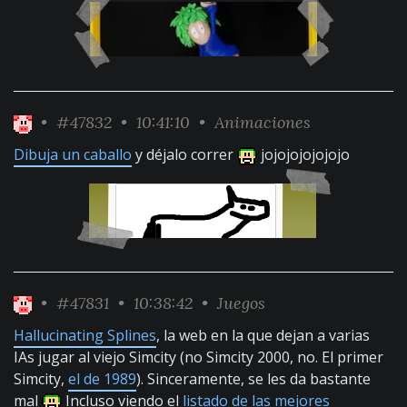
•
#47832
• 10:41:10 •
Animaciones
Dibuja un caballo
y déjalo correr
jojojojojojojo
•
#47831
• 10:38:42 •
Juegos
Hallucinating Splines
, la web en la que dejan a varias
IAs jugar al viejo Simcity (no Simcity 2000, no. El primer
Simcity,
el de 1989
). Sinceramente, se les da bastante
mal
Incluso viendo el
listado de las mejores