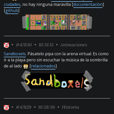
ciudades
, no hay ninguna maravilla [
documentación
]
[
github
]
•
#47830
• 10:31:15 •
Animaciones
Sandboxels
. Pásatelo pipa con la arena virtual. Es como
ir a la playa pero sin escuchar la música de la sombrilla
de al lado
[
relacionados
]
•
#47829
• 10:28:36 •
Historia