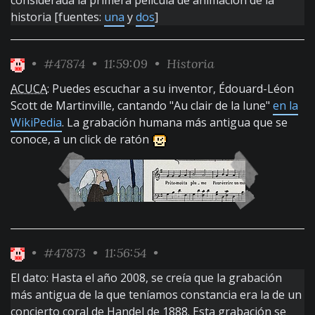
considerada la primera película de animación de la
historia [fuentes:
una
y
dos
]
•
#47874
• 11:59:09 •
Historia
ACUCA
: Puedes escuchar a su inventor, Édouard-Léon
Scott de Martinville, cantando "Au clair de la lune"
en la
WikiPedia
. La grabación humana más antigua que se
conoce, a un click de ratón
•
#47873
• 11:56:54 •
El dato: Hasta el año 2008, se creía que la grabación
más antigua de la que teníamos constancia era la de un
concierto coral de Handel de 1888. Esta grabación se