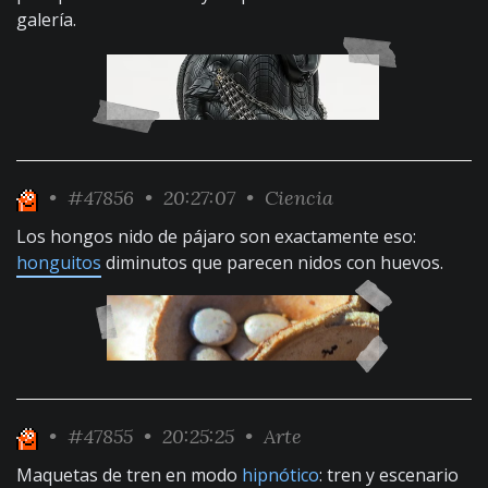
galería.
•
#47856
• 20:27:07 •
Ciencia
Los hongos nido de pájaro son exactamente eso:
honguitos
diminutos que parecen nidos con huevos.
•
#47855
• 20:25:25 •
Arte
Maquetas de tren en modo
hipnótico
: tren y escenario