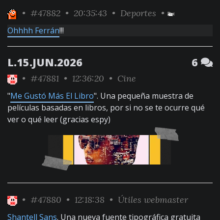
•
#47882
• 20:35:43 •
Deportes
•
Ohhhh Ferrán
!!!
L.15.JUN.2026
6
•
#47881
• 12:36:20 •
Cine
"
Me Gustó Más El Libro
". Una pequeña muestra de
películas basadas en libros, por si no se te ocurre qué
ver o qué leer (gracias espy)
•
#47880
• 12:18:38 •
Útiles webmaster
Shantell Sans
. Una nueva fuente tipográfica gratuita