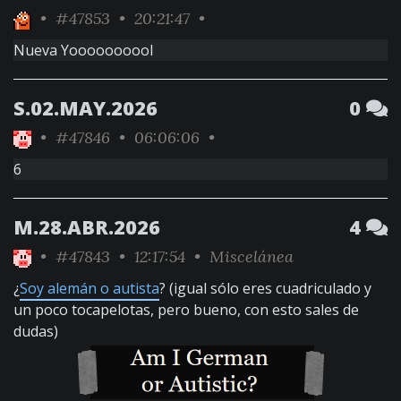
•
#47853
• 20:21:47 •
Nueva Yoooooooool
S.02.MAY.2026
0
•
#47846
• 06:06:06 •
6
M.28.ABR.2026
4
•
#47843
• 12:17:54 •
Miscelánea
¿
Soy alemán o autista
? (igual sólo eres cuadriculado y
un poco tocapelotas, pero bueno, con esto sales de
dudas)