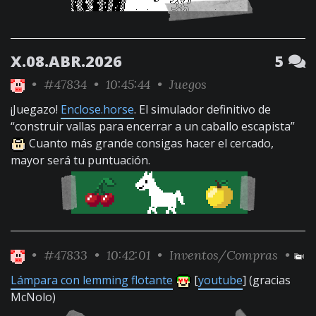
X.08.ABR.2026
5
•
#47834
• 10:45:44 •
Juegos
¡Juegazo!
Enclose.horse
. El simulador definitivo de
“construir vallas para encerrar a un caballo escapista”
Cuanto más grande consigas hacer el cercado,
mayor será tu puntuación.
•
#47833
• 10:42:01 •
Inventos/Compras
•
Lámpara con lemming flotante
[
youtube
] (gracias
McNolo)