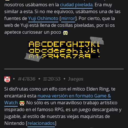
nosotros usábamos en la
ciudad pixelada
. Era muy
similar a esta. Si no me equivoco, usábamos una de las
fuentes de
Yuji Oshimoto
[
mirror
]. Por cierto, que la
web de Yuji está llena de cosillas pixeladas, por si os
apetece curiosear un poco
•
#47836
• 11:20:53 •
Juegos
Si disfrutas como un elfo con el mítico Elden Ring, te
encantará esta
nueva versión en formato Game &
Watch
No sólo es un maravilloso trabajo artístico
inspirado en el famoso RPG, es un juego descargable y
jugable, al estilo de nuestras viejas maquinitas de
Nintendo [
relacionados
]