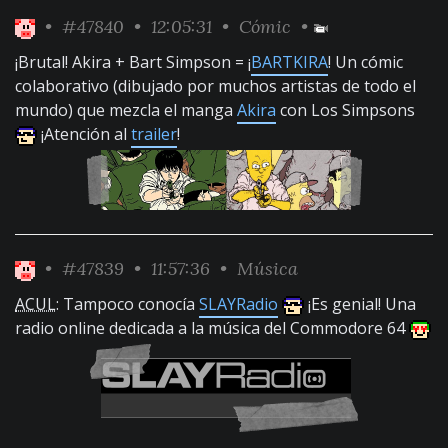
•
#47840
• 12:05:31 •
Cómic
•
¡Brutal! Akira + Bart Simpson = ¡
BARTKIRA
! Un cómic
colaborativo (dibujado por muchos artistas de todo el
mundo) que mezcla el manga
Akira
con Los Simpsons
¡Atención al
trailer
!
•
#47839
• 11:57:36 •
Música
ACUL
: Tampoco conocía
SLAYRadio
¡Es genial! Una
radio online dedicada a la música del Commodore 64