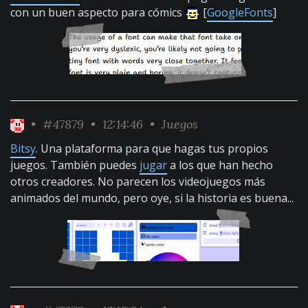
con un buen aspecto para cómics
[
GoogleFonts
]
•
#47879
• 12:14:46 •
Juegos
Bitsy
. Una plataforma para que hagas tus propios
juegos. También puedes
jugar
a los que han hecho
otros creadores. No parecen los videojuegos más
animados del mundo, pero oye, si la historia es buena...