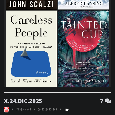
X.24.DIC.2025
7
•
#47770
• 20:00:00 •