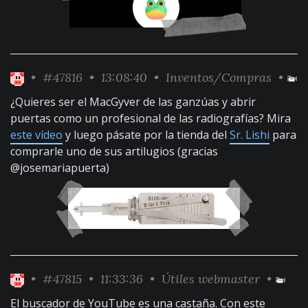
•
#47816
• 13:08:40 •
Inventos/Compras
•
¿Quieres ser el MacGyver de las ganzúas y abrir
puertas como un profesional de las radiografías? Mira
este vídeo
y luego pásate por la tienda del
Sr. Lishi
para
comprarle uno de sus artilugios (gracias
@josemariapuerta)
•
#47815
• 11:33:36 •
Útiles webmaster
•
El buscador de YouTube es una castaña. Con este