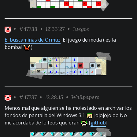
•
#47788
• 12:33:27 •
Juegos
El buscaminas de Ormuz
. El juego de moda (¡es la
bomba!
)
•
#47787
• 12:28:15 •
Wallpapers
Menos mal que alguien se ha molestado en archivar los
fondos de pantalla del Windows 3.1
jojojojojoo No
me acordaba de lo feos que eran
[
github
]