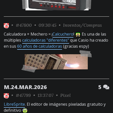
•
#47800
• 09:30:45 •
Inventos/Compras
Calculadora + Mechero = ¡
Calcuchero
!
Es una de las
múltiples
calculadoras "diferentes"
que Casio ha creado
en sus
60 años de calculadoras
(gracias espy)
M.24.MAR.2026
5
•
#47799
• 13:37:07 •
Pixel
LibreSprite
. El editor de imágenes pixeladas gratuito y
definitivo