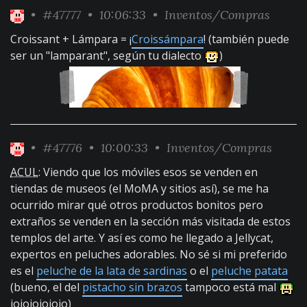
•
#47777
• 10:06:33 •
Inventos/Compras
Croissant + Lámpara = ¡
Croissámpara
! (también puede
ser un "lamparant", según tu dialecto
)
•
#47776
• 10:00:33 •
Inventos/Compras
ACUL
: Viendo que los móviles esos se venden en
tiendas de museos (el MoMA y sitios así), se me ha
ocurrido mirar qué otros productos bonitos pero
extraños se venden en la sección más visitada de estos
templos del arte. Y así es como he llegado a Jellycat,
expertos en peluches adorables. No sé si mi preferido
es el
peluche de la lata de sardinas
o el
peluche patata
(bueno, el del
pistacho sin brazos
tampoco está mal
jojojojojojo)