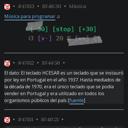
•
#47813
• 10:46:30 •
Música
Música para programar
♫
•
#47812
• 10:44:56 •
El dato: El teclado HCESAR es un teclado que se instauró
por ley en Portugal en el año 1937. Hasta mediados de
la década de 1970, era el único teclado que se podía
vender en Portugal y era utilizado en todos los
organismos públicos del país [
fuente
]
•
#47811
• 10:40:21 •