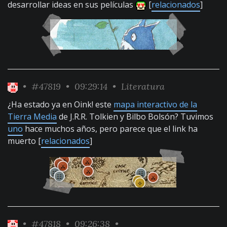
desarrollar ideas en sus películas
[
relacionados
]
•
#47819
• 09:29:14 •
Literatura
¿Ha estado ya en Oink! este
mapa interactivo de la
Tierra Media
de J.R.R. Tolkien y Bilbo Bolsón? Tuvimos
uno
hace muchos años, pero parece que el link ha
muerto [
relacionados
]
•
#47818
• 09:26:38 •