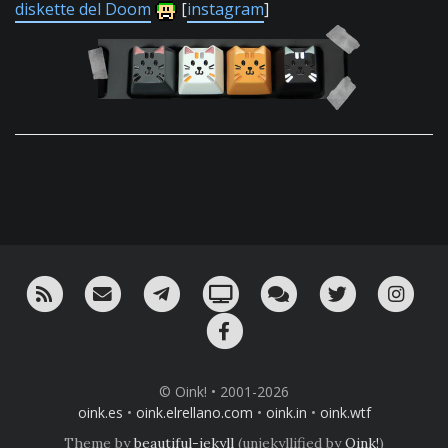
diskette del Doom
[
instagram
]
RSS
¡Mándame un email!
¡Nuestro canal en Telegram!
Oink! TV
Charla con nosotros 
Twitter
Ins
Facebook
© Oink! • 2001-2026
oink.es
•
oink.elrellano.com
•
oink.in
•
oink.wtf
Theme by
beautiful-jekyll
(unjekyllified by
Oink!
)