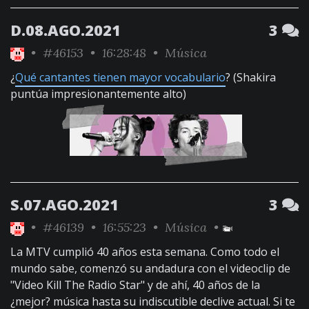
D.08.AGO.2021
3
•
#46153
• 16:28:48 •
Música
¿
Qué cantantes tienen mayor vocabulario
? (Shakira
puntúa impresionantemente alto)
S.07.AGO.2021
3
•
#46139
• 16:55:23 •
Música
•
La MTV cumplió 40 años esta semana. Como todo el
mundo sabe, comenzó su andadura con el videoclip de
"Video Kill The Radio Star" y de ahí, 40 años de la
¿mejor? música hasta su indiscutible declive actual. Si te