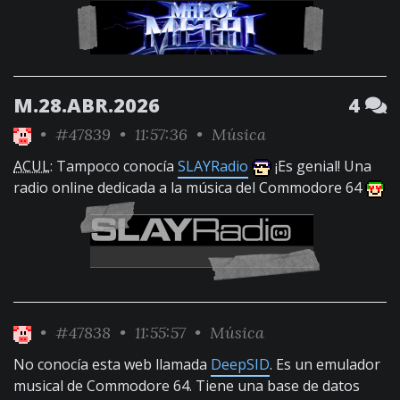
M.28.ABR.2026
4
•
#47839
• 11:57:36 •
Música
ACUL
: Tampoco conocía
SLAYRadio
¡Es genial! Una
radio online dedicada a la música del Commodore 64
•
#47838
• 11:55:57 •
Música
No conocía esta web llamada
DeepSID
. Es un emulador
musical de Commodore 64. Tiene una base de datos