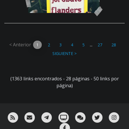
< Anterior
...
1
2
3
4
5
27
28
SIGUIENTE >
(1363 links encontrados - 28 páginas - 50 links por
página)
RSS
¡Mándame un email!
¡Nuestro canal en Telegram!
Oink! TV
Charla con nosotros 
Twitter
Ins
Facebook