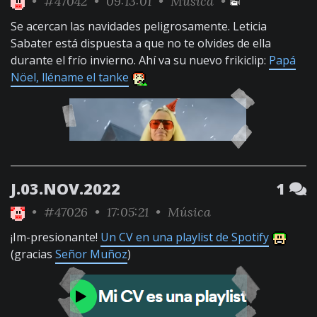
•
#47042
• 09:13:01 •
Música
•
Se acercan las navidades peligrosamente. Leticia
Sabater está dispuesta a que no te olvides de ella
durante el frío invierno. Ahí va su nuevo frikiclip:
Papá
Nöel, lléname el tanke
J.03.NOV.2022
1
•
#47026
• 17:05:21 •
Música
¡Im-presionante!
Un CV en una playlist de Spotify
(gracias
Señor Muñoz
)