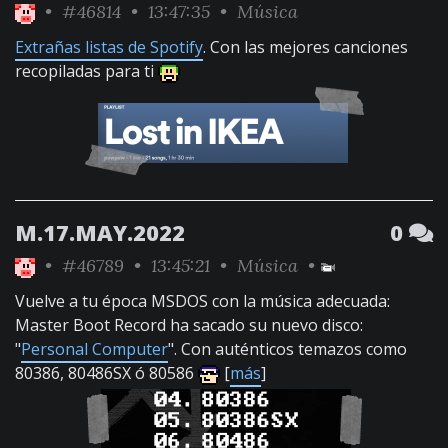
•
#46814
• 13:47:35 •
Música
Extrañas listas de Spotify
. Con las mejores canciones
recopiladas para ti
M.17.MAY.2022
0
•
#46789
• 13:45:21 •
Música
•
Vuelve a tu época MSDOS con la música adecuada:
Master Boot Record ha sacado su nuevo disco:
"
Personal Computer
". Con auténticos temazos como
80386, 80486SX ó 80586
[
más
]