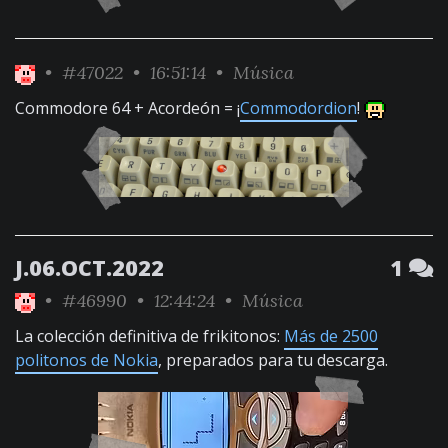
•
#47022
• 16:51:14 •
Música
Commodore 64 + Acordeón = ¡
Commodordion
!
J.06.OCT.2022
1
•
#46990
• 12:44:24 •
Música
La colección definitiva de frikitonos:
Más de 2500
politonos de Nokia
, preparados para tu descarga.