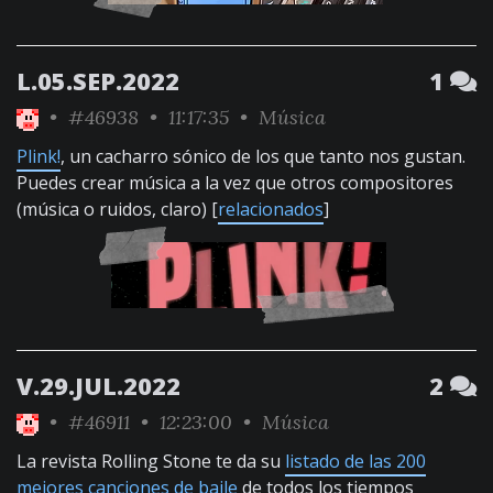
L.05.SEP.2022
1
•
#46938
• 11:17:35 •
Música
Plink!
, un cacharro sónico de los que tanto nos gustan.
Puedes crear música a la vez que otros compositores
(música o ruidos, claro) [
relacionados
]
V.29.JUL.2022
2
•
#46911
• 12:23:00 •
Música
La revista Rolling Stone te da su
listado de las 200
mejores canciones de baile
de todos los tiempos