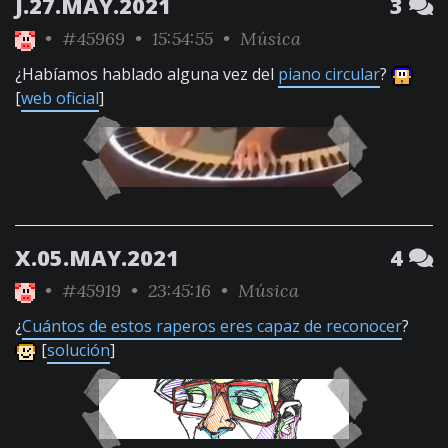
J.27.MAY.2021
3
•
#45969
• 15:54:55 •
Música
¿Habíamos hablado alguna vez del
piano circular
?
[
web oficial
]
X.05.MAY.2021
4
•
#45919
• 23:45:16 •
Música
¿
Cuántos de estos raperos eres capaz de reconocer
?
[
solución
]