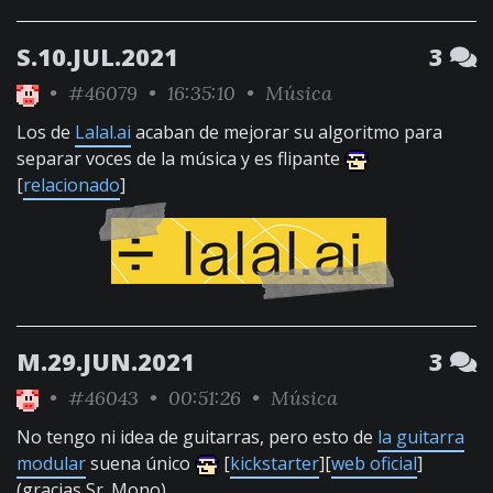
S.10.JUL.2021
3
•
#46079
• 16:35:10 •
Música
Los de
Lalal.ai
acaban de mejorar su algoritmo para
separar voces de la música y es flipante
[
relacionado
]
M.29.JUN.2021
3
•
#46043
• 00:51:26 •
Música
No tengo ni idea de guitarras, pero esto de
la guitarra
modular
suena único
[
kickstarter
][
web oficial
]
(gracias Sr_Mono)