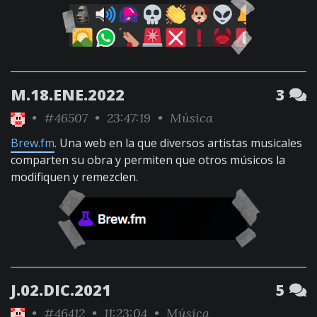
M.18.ENE.2022
3
•
#46507
• 23:47:19 •
Música
Brew.fm
. Una web en la que diversos artistas musicales
comparten su obra y permiten que otros músicos la
modifiquen y remezclen.
J.02.DIC.2021
5
•
#46412
• 11:23:04 •
Música