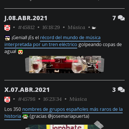
J.08.ABR.2021
7
•
#45812
• 16:18:29 •
Música
•
¡Genial! ¡Es el
récord del mundo de música
interpretada por un tren eléctrico
golpeando copas de
agua!
X.07.ABR.2021
3
•
#45798
• 16:23:34 •
Música
Los 350
nombres de grupos españoles más raros de la
historia
(gracias @josemariapuerta)