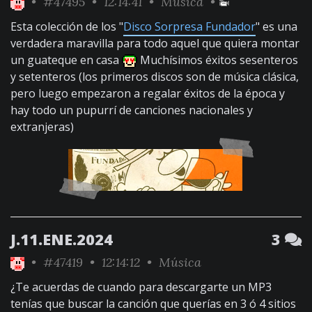
•
#47495
• 12:14:41 •
Música
•
Esta colección de los "
Disco Sorpresa Fundador
" es una
verdadera maravilla para todo aquel que quiera montar
un guateque en casa
Muchísimos éxitos sesenteros
y setenteros (los primeros discos son de música clásica,
pero luego empezaron a regalar éxitos de la época y
hay todo un ‍pupurrí de canciones nacionales y
extranjeras)
J.11.ENE.2024
3
•
#47419
• 12:14:12 •
Música
¿Te acuerdas de cuando para descargarte un MP3
tenías que buscar la canción que querías en 3 ó 4 sitios