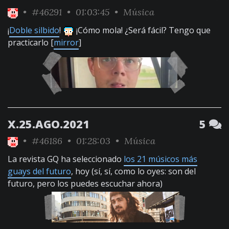
•
#46291
• 01:03:45 •
Música
¡
Doble silbido
!
¡Cómo mola! ¿Será fácil? Tengo que
practicarlo [
mirror
]
X.25.AGO.2021
5
•
#46186
• 01:28:03 •
Música
La revista GQ ha seleccionado
los 21 músicos más
guays del futuro
, hoy (sí, sí, como lo oyes: son del
futuro, pero los puedes escuchar ahora)