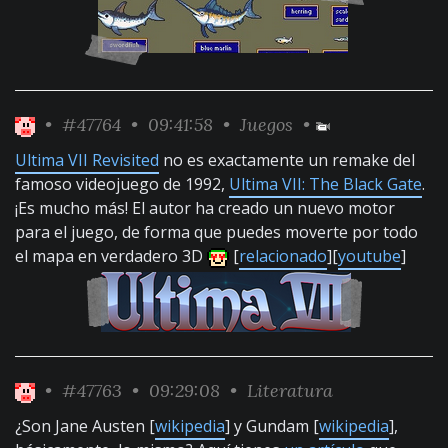
•
#47764
• 09:41:58 •
Juegos
•
Ultima VII Revisited
no es exactamente un remake del
famoso videojuego de 1992,
Ultima VII: The Black Gate
.
¡Es mucho más! El autor ha creado un nuevo motor
para el juego, de forma que puedes moverte por todo
el mapa en verdadero 3D
[
relacionado
][
youtube
]
•
#47763
• 09:29:08 •
Literatura
¿Son Jane Austen [
wikipedia
] y Gundam [
wikipedia
],