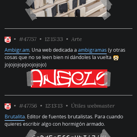
•
#47757
• 12:15:33 •
Arte
Ambigr.am
. Una web dedicada a
ambigramas
(y otras
cosas que no se leen bien ni dándoles la vuelta
jojojojopjoojojojo)
•
#47756
• 12:13:13 •
Útiles webmaster
Brutalita
. Editor de fuentes brutalistas. Para cuando
quieres escribir algo con hormigón armado.