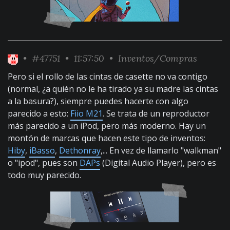
•
#47751
• 11:57:50 •
Inventos/Compras
Pero si el rollo de las cintas de casette no va contigo
(normal, ¿a quién no le ha tirado ya su madre las cintas
a la basura?), siempre puedes hacerte con algo
parecido a esto:
Fiio M21
. Se trata de un reproductor
más parecido a un iPod, pero más moderno. Hay un
montón de marcas que hacen este tipo de inventos:
Hiby
,
iBasso
,
Dethonray
,... En vez de llamarlo "walkman"
o "ipod", pues son
DAPs
(Digital Audio Player), pero es
todo muy parecido.