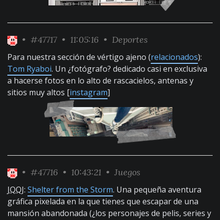
•
#47717
• 11:05:16 •
Deportes
Para nuestra sección de vértigo ajeno (
relacionados
):
Tom Ryaboi
. Un ¿fotógrafo? dedicado casi en exclusiva
a hacerse fotos en lo alto de rascacielos, antenas y
sitios muy altos [
instagram
]
•
#47716
• 10:43:21 •
Juegos
JQQJ
:
Shelter from the Storm
. Una pequeña aventura
gráfica pixelada en la que tienes que escapar de una
mansión abandonada (¿los personajes de pelis, series y