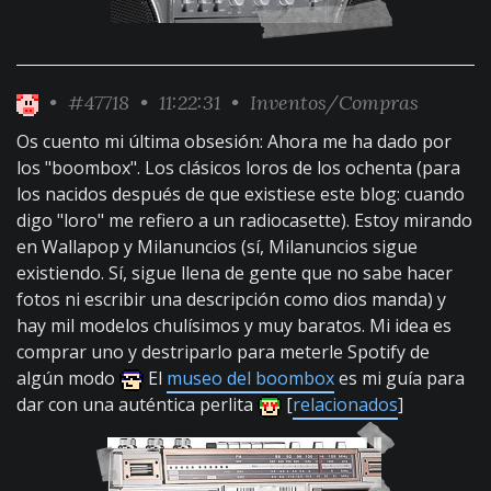
•
#47718
• 11:22:31 •
Inventos/Compras
Os cuento mi última obsesión: Ahora me ha dado por
los "boombox". Los clásicos loros de los ochenta (para
los nacidos después de que existiese este blog: cuando
digo "loro" me refiero a un radiocasette). Estoy mirando
en Wallapop y Milanuncios (sí, Milanuncios sigue
existiendo. Sí, sigue llena de gente que no sabe hacer
fotos ni escribir una descripción como dios manda) y
hay mil modelos chulísimos y muy baratos. Mi idea es
comprar uno y destriparlo para meterle Spotify de
algún modo
El
museo del boombox
es mi guía para
dar con una auténtica perlita
[
relacionados
]