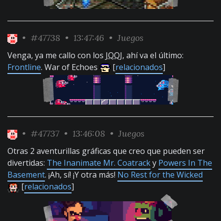
•
#47738
• 13:47:46 •
Juegos
Venga, ya me callo con los
JQQJ
, ahí va el último:
Frontline
. War of Echoes
[
relacionados
]
•
#47737
• 13:46:08 •
Juegos
Otras 2 aventurillas gráficas que creo que pueden ser
divertidas:
The Inanimate Mr. Coatrack
y
Powers In The
Basement
. ¡Ah, sí! ¡Y otra más!
No Rest for the Wicked
[
relacionados
]