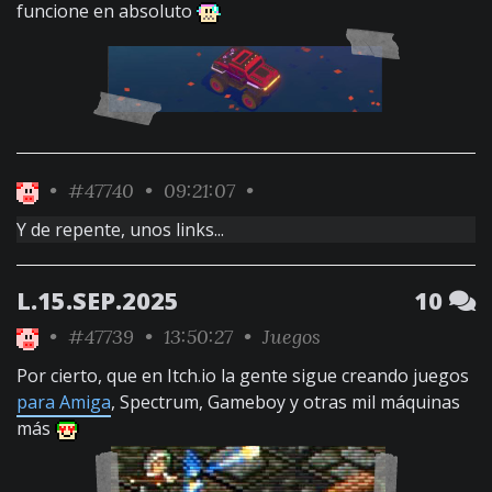
funcione en absoluto
•
#47740
• 09:21:07 •
Y de repente, unos links...
L.15.SEP.2025
10
•
#47739
• 13:50:27 •
Juegos
Por cierto, que en Itch.io la gente sigue creando juegos
para Amiga
, Spectrum, Gameboy y otras mil máquinas
más