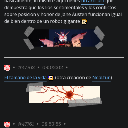
básicamente, lo mismo? Aquí tienes
un artículo
que
demuestra que los líos sentimentales y los conflictos
sobre posición y honor de Jane Austen funcionan igual
de bien dentro de un robot gigante
•
#47762
• 09:03:02 •
El tamaño de la vida
(otra creación de
Neal.fun
)
•
#47761
• 08:59:55 •