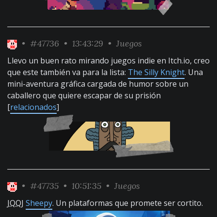
•
#47736
• 13:43:29 •
Juegos
Llevo un buen rato mirando juegos indie en Itch.io, creo
que este también va para la lista:
The Silly Knight
. Una
mini-aventura gráfica cargada de humor sobre un
caballero que quiere escapar de su prisión
[
relacionados
]
•
#47735
• 10:51:35 •
Juegos
JQQJ
Sheepy
. Un plataformas que promete ser cortito.