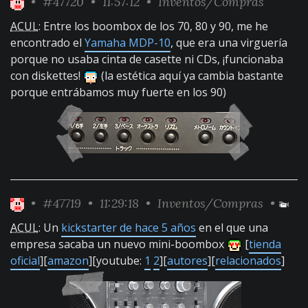
•
#47720
• 11:57:12 •
Inventos/Compras
ACUL
: Entre los boombox de los 70, 80 y 90, me he
encontrado el
Yamaha MDP-10
, que era una virguería
porque no usaba cinta de casette ni CDs, ¡funcionaba
con diskettes!
(la estética aquí ya cambia bastante
porque entrábamos muy fuerte en los 90)
•
#47719
• 11:29:18 •
Inventos/Compras
•
ACUL
: Un
kickstarter de hace 5 años
en el que una
empresa sacaba un nuevo mini-boombox
[
tienda
oficial
][
amazon
][youtube:
1
2
][
autores
][
relacionados
]