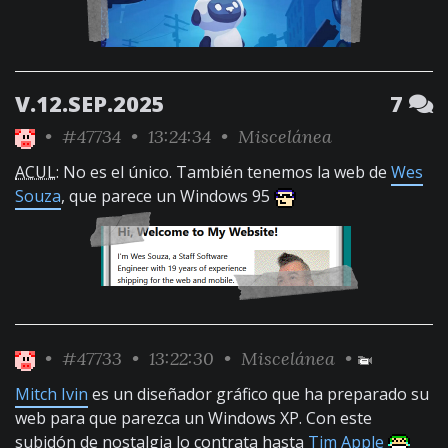
V.12.SEP.2025
7
•
#47734
• 13:24:34 •
Miscelánea
ACUL
: No es el único. También tenemos la web de
Wes
Souza
, que parece un Windows 95
•
#47733
• 13:22:30 •
Miscelánea
•
Mitch Ivin
es un diseñador gráfico que ha preparado su
web para que parezca un Windows XP. Con este
subidón de nostalgia lo contrata hasta
Tim Apple