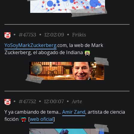
•
#47753
• 12:02:09 •
Frikis
YoSoyMarkZuckerberg
.com, la web de Mark
Zuckerberg, el abogado de Indiana
•
#47752
• 12:00:07 •
Arte
Y ya cambiando de tema...
Amir Zand
, artista de ciencia
ficción
[
web oficial
]