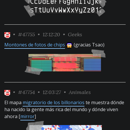
•
#47755
• 12:12:20 •
Geeks
Montones de fotos de chips
(gracias Tsao)
•
#47754
• 12:03:27 •
Animales
El mapa
migratorio de los billonarios
te muestra dónde
ha nacido la gente más rica del mundo y dónde viven
ahora [
mirror
]