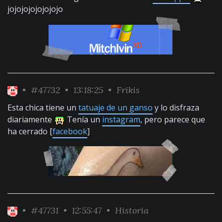
jojojojojojojojo
•
#47732
• 13:18:25 •
Frikis
Esta chica tiene un
tatuaje de un ganso
y lo disfraza
diariamente
Tenía un
instagram
, pero parece que
ha cerrado [
facebook
]
•
#47731
• 12:55:47 •
Historia