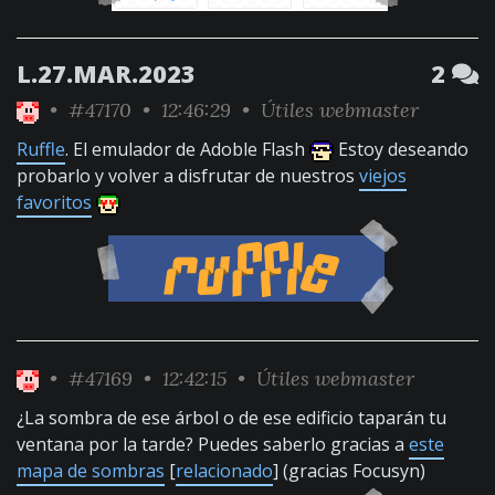
L.27.MAR.2023
2
•
#47170
• 12:46:29 •
Útiles webmaster
Ruffle
. El emulador de Adoble Flash
Estoy deseando
probarlo y volver a disfrutar de nuestros
viejos
favoritos
•
#47169
• 12:42:15 •
Útiles webmaster
¿La sombra de ese árbol o de ese edificio taparán tu
ventana por la tarde? Puedes saberlo gracias a
este
mapa de sombras
[
relacionado
] (gracias Focusyn)