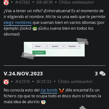
•
#47382
• 08:48:19 •
Útiles webmaster
¿Vas a tener un niño? ¡Enhorabuena! Es el momento de
ir eligiendo el nombre. Ahí te va una web que te permite
elegir nombres
que suenan bien en varios idiomas (por
ejemplo: ¡Goku!
¡Goku suena bien en todos los
idiomas!)
V.24.NOV.2023
3
•
#47378
• 16:13:33 •
Útiles webmaster
No conocía esto del
zip bomb
¡Me encanta! Es un
fichero zip que te ocupa todo el disco duro si tienes la
mala idea de abrirlo