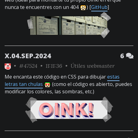
nunca te encuentres con un 404
) [
GitHub
]
X.04.SEP.2024
6
•
#47524
• 11:11:36 •
Útiles webmaster
Me encanta este código en CSS para dibujar
estas
letras tan chulas
(como el código es abierto, puedes
modificar los colores, las sombras, etc.)