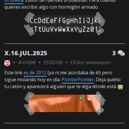
Brutalita
. Editor de fuentes brutalistas. Para cuando
quieres escribir algo con hormigón armado.
X.16.JUL.2025
3
•
#47699
• 12:02:08 •
Útiles webmaster
Este link
es de 2012
(ya ni me acordaba de él) pero
sigue molando hoy en día:
PointerPointer
. Deja quieto
tu ratón y aparecerá alguien que te diga dónde está