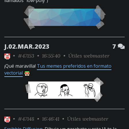
llamados "low-poly")
J.02.MAR.2023
7
•
#47153
• 16:55:40 •
Útiles webmaster
¡Qué maravilla!
Tus memes preferidos en formato
vectorial
•
#47148
• 16:46:41 •
Útiles webmaster