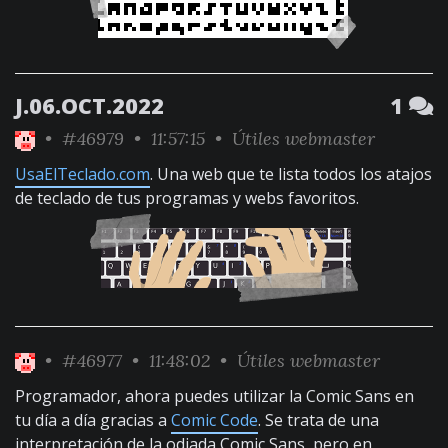
J.06.OCT.2022
1
•
#46979
• 11:57:15 •
Útiles webmaster
UsaElTeclado.com
. Una web que te lista todos los atajos
de teclado de tus programas y webs favoritos.
•
#46977
• 11:48:02 •
Útiles webmaster
Programador, ahora puedes utilizar la Comic Sans en
tu día a día gracias a
Comic Code
. Se trata de una
interpretación de la odiada Comic Sans, pero en