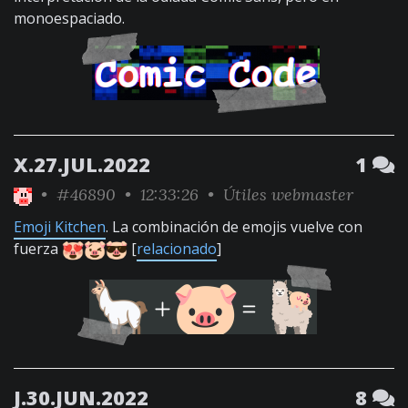
monoespaciado.
X.27.JUL.2022
1
•
#46890
• 12:33:26 •
Útiles webmaster
Emoji Kitchen
. La combinación de emojis vuelve con
fuerza
[
relacionado
]
J.30.JUN.2022
8