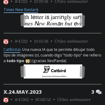
•
#47215
• 13:19:56 •
Útiles webmaster
Times New Bastard
.
•
#47212
• 13:15:38 •
Útiles webmaster
CatBird.ai
. Una nueva IA que te permite dibujar todo
tipo de imágenes (sí, cuando digo "todo tipo" me refiero
a
todo tipo
) (gracias XeviPanda)
X.24.MAY.2023
3
•
#47202
• 10:00:52 •
Útiles webmaster