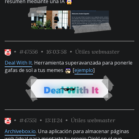
resumen mediante una IA
•
#47556
• 16:03:58 •
Útiles webmaster
Deal With It
. Herramienta superavanzada para ponerle
gafas de sol a tus memes
[
ejemplo
]
•
#47551
• 13:11:24 •
Útiles webmaster
Archivebox.io
. Una aplicación para almacenar páginas
web (ideal para montarte tu propio Oink! en el que