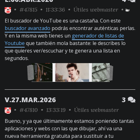
•
#47815
• 11:33:36 •
Útiles webmaster
•
El buscador de YouTube es una castaña. Con este
buscador avanzado
podrás encontrar auténticas perlas.
Y en la misma web tienes un
generador de listas de
Youtube
que también mola bastante: le describes lo
que quieres ver/escuchar y te genera una lista en
segundos.
V.27.MAR.2026
3
•
#47810
• 13:33:19 •
Útiles webmaster
Bueno, y ya que últimamente estamos poniendo tantas
aplicaciones y webs con las que dibujar, ahí va una
nueva herramienta gratuita para sustituir a tu