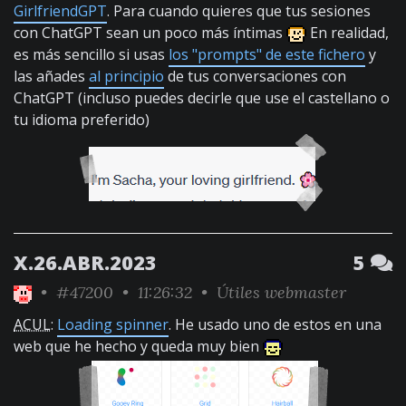
GirlfriendGPT
. Para cuando quieres que tus sesiones
con ChatGPT sean un poco más íntimas
En realidad,
es más sencillo si usas
los "prompts" de este fichero
y
las añades
al principio
de tus conversaciones con
ChatGPT (incluso puedes decirle que use el castellano o
tu idioma preferido)
X.26.ABR.2023
5
•
#47200
• 11:26:32 •
Útiles webmaster
ACUL
:
Loading spinner
. He usado uno de estos en una
web que he hecho y queda muy bien