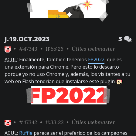
J.19.OCT.2023
3
•
#47343
• 11:55:26 •
Útiles webmaster
ACUL
: Finalmente, también tenemos
FP2022
, que es
una extensión para Chrome. Pero esto lo descarto
porque yo no uso Chrome y, además, los visitantes a tu
web en Flash tendrían que instalarse este plugin
•
#47342
• 11:33:22 •
Útiles webmaster
ACUL
:
Ruffle
parece ser el preferido de los campeones