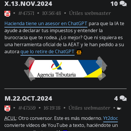
X.13.NOV.2024
10
•
#47571
• 10:56:48 •
Útiles webmaster
Hacienda tiene un asesor en ChatGPT
para que la IA te
ayude a declarar tus impuestos y entender la
burocracia que te rodea. ¿Lo mejor? Que ni siquiera es
una herramienta oficial de la AEAT y le han pedido a su
autora
que lo retire de ChatGPT
M.22.OCT.2024
4
•
#47559
• 16:19:18 •
Útiles webmaster
•
ACUL
: Otro conversor. Este es más moderno.
Yt2doc
convierte vídeos de YouTube a texto, haciéndote un