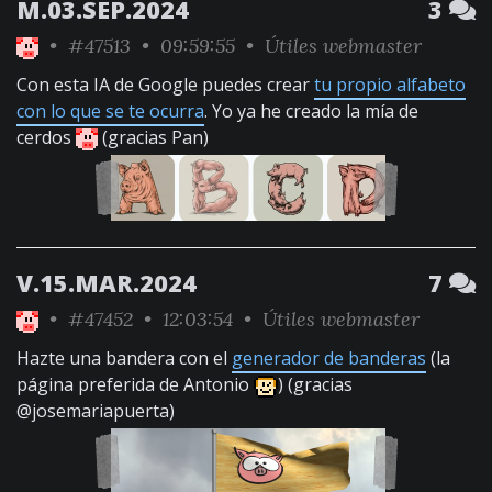
M.03.SEP.2024
3
•
#47513
• 09:59:55 •
Útiles webmaster
Con esta IA de Google puedes crear
tu propio alfabeto
con lo que se te ocurra
. Yo ya he creado la mía de
cerdos
(gracias Pan)
V.15.MAR.2024
7
•
#47452
• 12:03:54 •
Útiles webmaster
Hazte una bandera con el
generador de banderas
(la
página preferida de Antonio
) (gracias
@josemariapuerta)