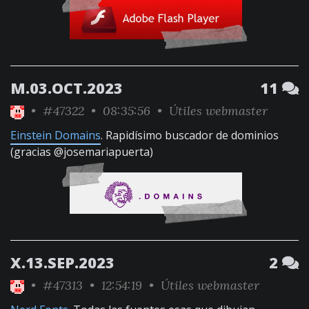
M.03.OCT.2023
11
•
#47322
• 08:35:56 •
Útiles webmaster
Einstein Domains
. Rapidísimo buscador de dominios
(gracias @josemariapuerta)
X.13.SEP.2023
2
•
#47313
• 12:54:19 •
Útiles webmaster