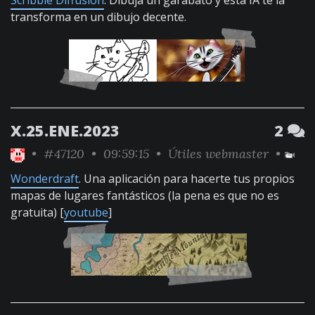
Scribble Diffusion
. Dibuja un garabato y esta IA te la
transforma en un dibujo decente.
X.25.ENE.2023
2
•
#47120
• 09:59:15 •
Útiles webmaster
•
Wonderdraft
. Una aplicación para hacerte tus propios
mapas de lugares fantásticos (la pena es que no es
gratuita) [
youtube
]