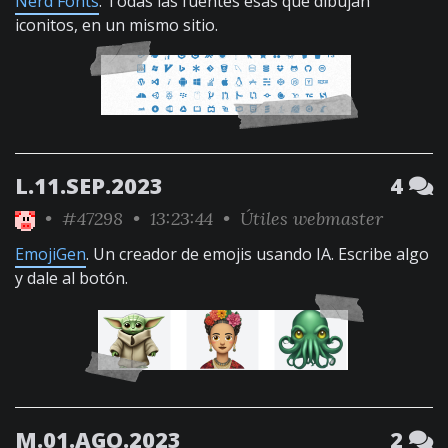
Nerd Fonts
. Todas las fuentes esas que dibujan
iconitos, en un mismo sitio.
L.11.SEP.2023
4
•
#47298
• 13:23:44 •
Útiles webmaster
EmojiGen
. Un creador de emojis usando IA. Escribe algo
y dale al botón.
M.01.AGO.2023
2