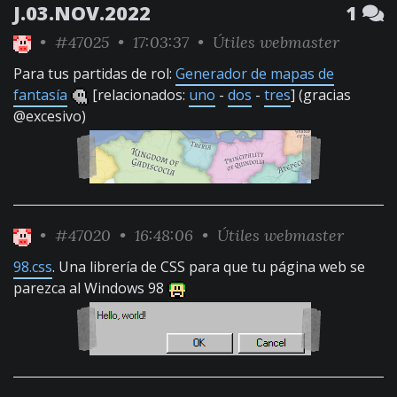
J.03.NOV.2022
1
•
#47025
• 17:03:37 •
Útiles webmaster
Para tus partidas de rol:
Generador de mapas de
fantasía
[relacionados:
uno
-
dos
-
tres
] (gracias
@excesivo)
•
#47020
• 16:48:06 •
Útiles webmaster
98.css
. Una librería de CSS para que tu página web se
parezca al Windows 98