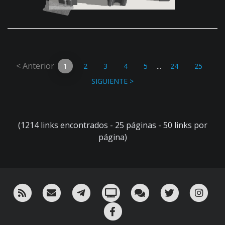
< Anterior
...
1
2
3
4
5
24
25
SIGUIENTE >
(1214 links encontrados - 25 páginas - 50 links por
página)
RSS
¡Mándame un email!
¡Nuestro canal en Telegram!
Oink! TV
Charla con nosotros 
Twitter
Ins
Facebook