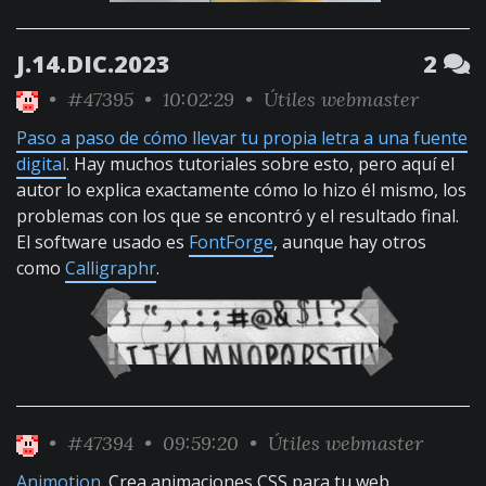
J.14.DIC.2023
2
•
#47395
• 10:02:29 •
Útiles webmaster
Paso a paso de cómo llevar tu propia letra a una fuente
digital
. Hay muchos tutoriales sobre esto, pero aquí el
autor lo explica exactamente cómo lo hizo él mismo, los
problemas con los que se encontró y el resultado final.
El software usado es
FontForge
, aunque hay otros
como
Calligraphr
.
•
#47394
• 09:59:20 •
Útiles webmaster
Animotion
. Crea animaciones CSS para tu web.