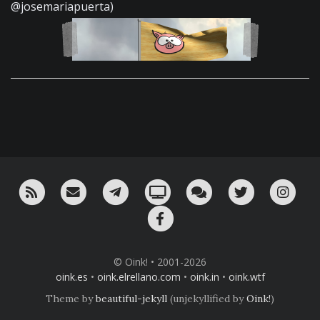
@josemariapuerta)
RSS
¡Mándame un email!
¡Nuestro canal en Telegram!
Oink! TV
Charla con nosotros 
Twitter
Ins
Facebook
© Oink! • 2001-2026
oink.es
•
oink.elrellano.com
•
oink.in
•
oink.wtf
Theme by
beautiful-jekyll
(unjekyllified by
Oink!
)