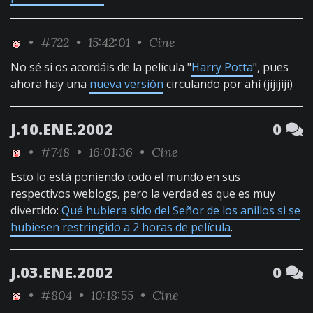
•
#722
• 15:42:01 •
Cine
No sé si os acordáis de la película "
Harry Potta
", pues
ahora hay una
nueva versión
circulando por ahí (jijijiji)
J.10.ENE.2002
0
•
#748
• 16:01:36 •
Cine
Esto lo está poniendo todo el mundo en sus
respectivos weblogs, pero la verdad es que es muy
divertido:
Qué hubiera sido del Señor de los anillos si se
hubiesen restringido a 2 horas de película
.
J.03.ENE.2002
0
•
#804
• 10:18:55 •
Cine