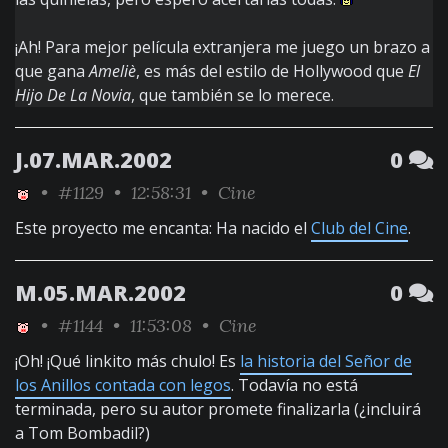
¡Ah! Para mejor película extranjera me juego un brazo a
que gana
Ameliè
, es más del estilo de Hollywood que
El
Hijo De La Novia
, que también se lo merece.
J.07.MAR.2002
0
•
#1129
• 12:58:31 •
Cine
Este proyecto me encanta: Ha nacido el
Club del Cine
.
M.05.MAR.2002
0
•
#1144
• 11:53:08 •
Cine
¡Oh! ¡Qué linkito más chulo! Es
la historia del Señor de
los Anillos contada con legos
. Todavía no está
terminada, pero su autor promete finalizarla (¿incluirá
a Tom Bombadil?)