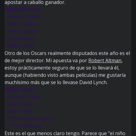
apostar a caballo ganador.
Mejor Director
--Robert Altman
--Ron Howard
--Peter Jackson
--David Lynch
--Ridley Scott
Otro de los Oscars realmente disputados este año es el
de mejor director. Mi apuesta va por
Robert Altman
,
estoy prácticamente seguro de que se lo llevará él,
aunque (habiendo visto ambas películas) me gustaría
muchísimo más que se lo llevase David Lynch.
Mejor Actor
--Russell Crowe
--Sean Penn
--Will Smith
--Denzel Washington
--Tom Wilkinson
Este es el que menos claro tengo. Parece que "el niño