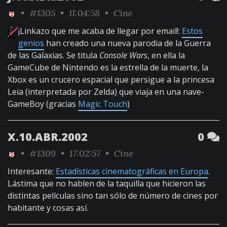
•
#1305
• 11:04:58 •
Cine
¡Linkazo que me acaba de llegar por email!:
Estos
genios
han creado una nueva parodia de la Guerra
de las Galaxias. Se titula
Console Wars
, en ella la
GameCube de Nintendo es la estrella de la muerte, la
Xbox es un crucero espacial que persigue a la princesa
Leia (interpretada por Zelda) que viaja en una nave-
GameBoy (gracias
Magic Touch
)
X.10.ABR.2002
0
•
#1309
• 17:02:57 •
Cine
Interesante:
Estadísticas cinematográficas en Europa
.
Lástima que no hablen de la taquilla que hicieron las
distintas películas sino tan sólo de número de cines por
habitante y cosas así.