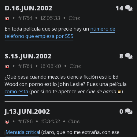
D.16.JUN.2002
14
•
#1754
• 12:05:33 •
Cine
En toda película que se precie hay un
número de
teléfono que empieza por 555
S.15.JUN.2002
8
•
#1764
• 16:06:40 •
Cine
¿Qué pasa cuando mezclas ciencia ficción estilo Ed
Wood con porno estilo John Leslie? Pues una película
como esta
(por si no te apetece ver
Cine de barrio
)
J.13.JUN.2002
0
•
#1786
• 15:34:52 •
Cine
¡
Menuda crítica
! (claro, que no me extraña, con ese