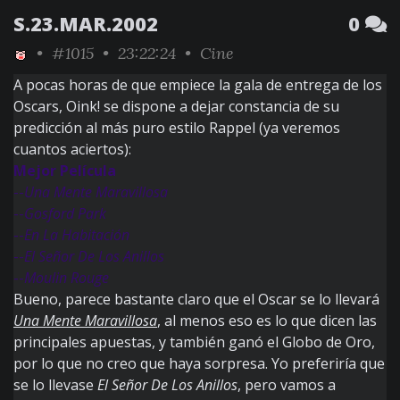
S.23.MAR.2002
0
•
#1015
• 23:22:24 •
Cine
A pocas horas de que empiece la gala de entrega de los
Oscars, Oink! se dispone a dejar constancia de su
predicción al más puro estilo Rappel (ya veremos
cuantos aciertos):
Mejor Película
--
Una Mente Maravillosa
--
Gosford Park
--
En La Habitación
--
El Señor De Los Anillos
--
Moulin Rouge
Bueno, parece bastante claro que el Oscar se lo llevará
Una Mente Maravillosa
, al menos eso es lo que dicen las
principales apuestas, y también ganó el Globo de Oro,
por lo que no creo que haya sorpresa. Yo preferiría que
se lo llevase
El Señor De Los Anillos
, pero vamos a