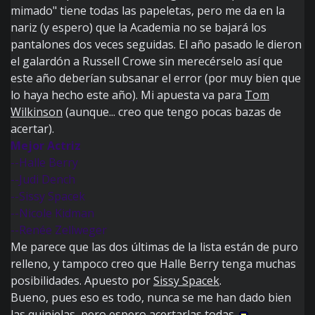
mimado" tiene todas las papeletas, pero me da en la
nariz (y espero) que la Academia no se bajará los
pantalones dos veces seguidas. El año pasado le dieron
el galardón a Russell Crowe sin merecérselo así que
este año deberían subsanar el error (por muy bien que
lo haya hecho este año). Mi apuesta va para
Tom
Wilkinson
(aunque... creo que tengo pocas bazas de
acertar).
Mejor Actriz
--Halle Berry
--Judi Dench
--Sissy Spacek
--Nicole Kidman
--Renée Zellweger
Me parece que las dos últimas de la lista están de puro
relleno, y tampoco creo que Halle Berry tenga muchas
posibilidades. Apuesto por
Sissy Spacek
.
Bueno, pues eso es todo, nunca se me han dado bien
las quinielas, pero espero acertarlas todas.