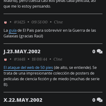
Madrid), pero cuesta casi 800 pelas cada película, así
que me lo estoy pensando.
•
#1425
• 09:51:00 •
Cine
La
guía
de El Pais para sobrevivir en la Guerra de las
Galaxias (gracias Raúl)
J.23.MAY.2002
0
•
#1448
• 18:08:44 •
Cine
El ataque del web de 50 pies
(de alto, se entiende). Se
trata de una impresionante colección de posters de
películas de ciencia ficción y de miedo (muchas de serie
B).
X.22.MAY.2002
0