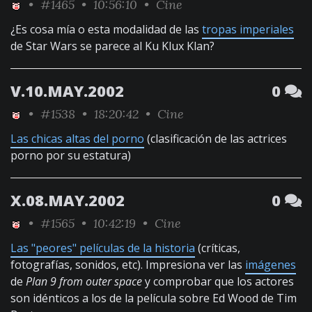
•
#1465
• 10:56:10 •
Cine
¿Es cosa mía o esta modalidad de las
tropas imperiales
de Star Wars se parece al Ku Klux Klan?
V.10.MAY.2002
0
•
#1538
• 18:20:42 •
Cine
Las chicas altas del porno
(clasificación de las actrices
porno por su estatura)
X.08.MAY.2002
0
•
#1565
• 10:42:19 •
Cine
Las "peores" películas de la historia
(críticas,
fotografías, sonidos, etc). Impresiona ver las
imágenes
de
Plan 9 from outer space
y comprobar que los actores
son idénticos a los de la película sobre Ed Wood de Tim