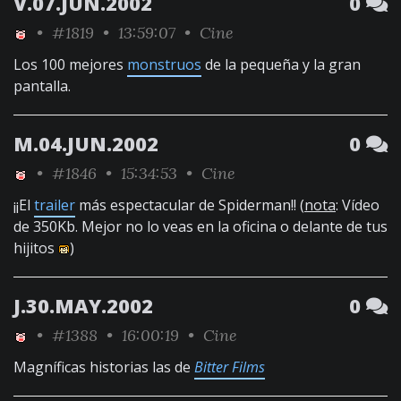
V.07.JUN.2002
0
•
#1819
• 13:59:07 •
Cine
Los 100 mejores
monstruos
de la pequeña y la gran
pantalla.
M.04.JUN.2002
0
•
#1846
• 15:34:53 •
Cine
¡¡El
trailer
más espectacular de Spiderman!! (
nota
: Vídeo
de 350Kb. Mejor no lo veas en la oficina o delante de tus
hijitos
)
J.30.MAY.2002
0
•
#1388
• 16:00:19 •
Cine
Magníficas historias las de
Bitter Films