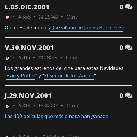
L.03.DIC.2001
0
•
#555
• 14:29:48 •
Cine
Otro test de moda: ¿
Qué villano de James Bond eres
?
V.30.NOV.2001
0
•
#315
• 11:08:39 •
Cine
Los grandes estrenos del cine para estas Navidades:
"
Harry Potter
" y "
El Señor de los Anillos
"
J.29.NOV.2001
0
•
#318
• 18:35:34 •
Cine
Las 100 películas que más dinero han ganado
•
#320
• 17:28:05 •
Cine