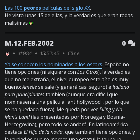
Las 100
peores
películas del siglo XX
.
He visto unas 15 de ellas, y la verdad es que eran todas
malísimas
M.12.FEB.2002
0
•
#934
• 15:52:45 •
Cine
Ya se conocen los nominados a los oscars
. España no
tiene opciones (ni siquiera con
Los Otros
), la verdad es
que no me extraña, el nivel europeo este año es muy
bueno:
Amelie
se sale (y ganará casi seguro) e
Italiano
para principiantes
también (aunque era difícil que
nominasen a una película "antihollywood", por lo que
se ha quedado fuera). Me queda por ver
Elling
y
No
Man's Land
(las presentadas por Noruega y Bosnia-
Herzegovina), pero todo se andará. En latinoamérica
destaca
El Hijo de la novia
, que también tiene opciones, y
la verdad es que se merece una estatuilla (aunque