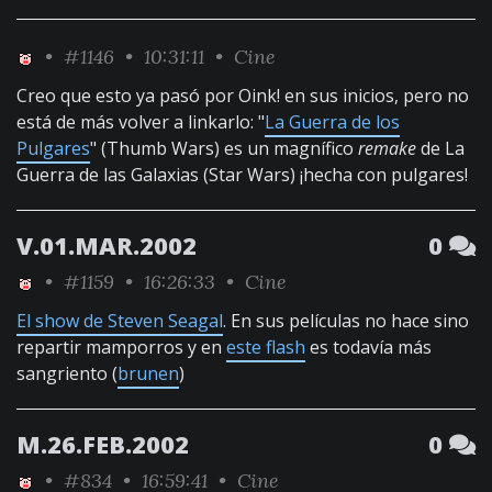
•
#1146
• 10:31:11 •
Cine
Creo que esto ya pasó por Oink! en sus inicios, pero no
está de más volver a linkarlo: "
La Guerra de los
Pulgares
" (Thumb Wars) es un magnífico
remake
de La
Guerra de las Galaxias (Star Wars) ¡hecha con pulgares!
V.01.MAR.2002
0
•
#1159
• 16:26:33 •
Cine
El show de Steven Seagal
. En sus películas no hace sino
repartir mamporros y en
este flash
es todavía más
sangriento (
brunen
)
M.26.FEB.2002
0
•
#834
• 16:59:41 •
Cine