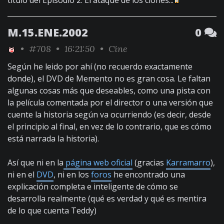
título del Episodio 2: El ataque de los clones...
M.15.ENE.2002
0
•
#708
• 16:21:50 •
Cine
Según he leido por ahí (no recuerdo exactamente
donde), el DVD de Memento no es gran cosa. Le faltan
algunas cosas más que deseables, como una pista con
la película comentada por el director o una versión que
cuente la historia según va ocurriendo (es decir, desde
el principio al final, en vez de lo contrario, que es cómo
está narrada la historia).
Así que ni en la
página web oficial
(gracias
Karramarro
),
ni en el
DVD
, ni en los
foros
he encontrado una
explicación completa e inteligente de cómo se
desarrolla realmente (qué es verdad y qué es mentira
de lo que cuenta Teddy)