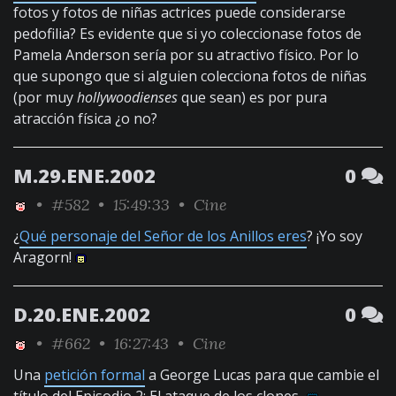
fotos y fotos de niñas actrices puede considerarse
pedofilia? Es evidente que si yo coleccionase fotos de
Pamela Anderson sería por su atractivo físico. Por lo
que supongo que si alguien colecciona fotos de niñas
(por muy
hollywoodienses
que sean) es por pura
atracción física ¿o no?
M.29.ENE.2002
0
•
#582
• 15:49:33 •
Cine
¿
Qué personaje del Señor de los Anillos eres
? ¡Yo soy
Aragorn!
D.20.ENE.2002
0
•
#662
• 16:27:43 •
Cine
Una
petición formal
a George Lucas para que cambie el