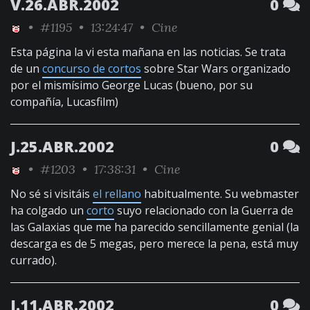
V.26.ABR.2002
0
•
#1195
• 13:24:47 •
Cine
Esta página la vi esta mañana en las noticias. Se trata
de un
concurso de cortos
sobre Star Wars organizado
por el mismísimo George Lucas (bueno, por su
compañía, Lucasfilm)
J.25.ABR.2002
0
•
#1203
• 17:38:31 •
Cine
No sé si visitáis
el rellano
habitualmente. Su webmaster
ha colgado un
corto
suyo relacionado con la Guerra de
las Galaxias que me ha parecido sencillamente genial (la
descarga es de 5 megas, pero merece la pena, está muy
currado).
J.11.ABR.2002
0