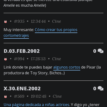
Amelie
es mucha
Amelie
)
•
#935
• 12:34:44 •
Cine
Muy interesante:
Cómo crear tus propios
cortometrajes
D.03.FEB.2002
0
•
#994
• 17:28:53 •
Cine
Link donde te puedes bajar
algunos cortos
de Pixar (la
productora de Toy Story, Bichos...)
X.30.ENE.2002
0
•
#569
• 19:02:48 •
Cine
Una página dedicada a niñas actrices
. Y digo yo ¿tener