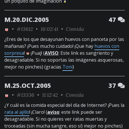
un poquito de imaginación
M.20.DIC.2005
47
•
#13612
• 18:02:41 •
Comida
¿Eres de los que desayunan huevos con panceta por las
mañanas? ¡Pues mucho cuidado! ¡Que hay
huevos con
sorpresa
!
¡Puaj! (
AVISO
: Este link es sangriento y
desagradable. Si no soportas las imágenes asquerosas,
mejor no pinches) (gracias
Toni
)
M.25.OCT.2005
37
•
#13336
• 11:12:42 •
Comida
¿Y cuál es la comida especial del día de Internet? ¡Pues la
rata al ajillo
! ¡Claro! (
aviso
: este link puede ser
desagradable. Si no quieres ver ratas muertas y
troceadas (sin mucha sangre, eso sí) mejor no pinches)