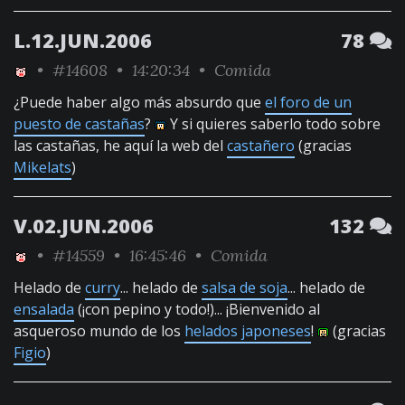
L.12.JUN.2006
78
•
#14608
• 14:20:34 •
Comida
¿Puede haber algo más absurdo que
el foro de un
puesto de castañas
?
Y si quieres saberlo todo sobre
las castañas, he aquí la web del
castañero
(gracias
Mikelats
)
V.02.JUN.2006
132
•
#14559
• 16:45:46 •
Comida
Helado de
curry
... helado de
salsa de soja
... helado de
ensalada
(¡con pepino y todo!)... ¡Bienvenido al
asqueroso mundo de los
helados japoneses
!
(gracias
Figio
)