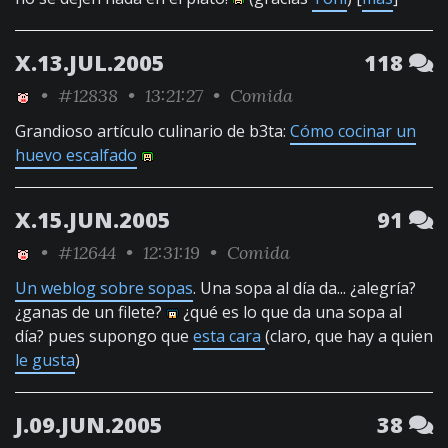
X.13.JUL.2005
118
•
#12838
• 13:21:27 •
Comida
Grandioso artículo culinario de b3ta:
Cómo cocinar un
huevo escalfado
X.15.JUN.2005
91
•
#12644
• 12:31:19 •
Comida
Un weblog sobre sopas
. Una sopa al día da... ¿alegría?
¿ganas de un filete?
¿qué es lo que da una sopa al
día? pues supongo que
esta cara
(claro, que hay a quien
le gusta
)
J.09.JUN.2005
38