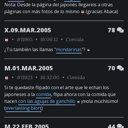
Nota: Desde la página del japonés llegareis a otras
páginas con más fotos de lo mismo
(gracias Abaca)
X.09.MAR.2005
78
•
#11965
• 16:06:12 •
Comida
¿Tú también las llamas "
mondarinas
"?
M.01.MAR.2005
70
•
#11923
• 18:32:00 •
Comida
Si te quedaste flipado con el arte que le echan los
japoneses a la
comida
, flipa ahora con la comida que
hacen
con las agujas de ganchillo
¡mola muchísimo!
(
everlasting blort
)
M.22.FEB.2005
44