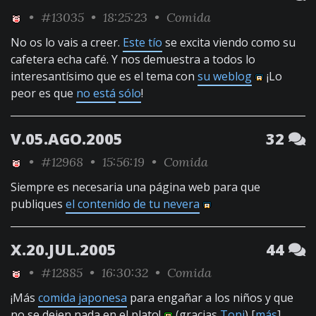
•
#13035
• 18:25:23 •
Comida
No os lo vais a creer.
Este tío
se excita viendo como su
cafetera echa café. Y nos demuestra a todos lo
interesantísimo que es el tema con
su weblog
¡Lo
peor es que
no está
sólo
!
V.05.AGO.2005
32
•
#12968
• 15:56:19 •
Comida
Siempre es necesaria una página web para que
publiques
el contenido de tu nevera
X.20.JUL.2005
44
•
#12885
• 16:30:32 •
Comida
¡Más
comida japonesa
para engañar a los niños y que
no se dejen nada en el plato!
(gracias
Toni
) [
más
]