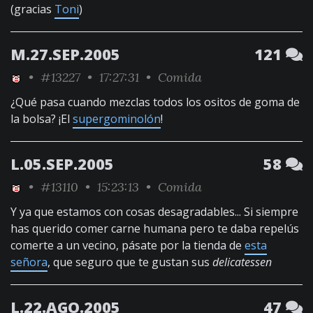
(gracias
Toni
)
M.27.SEP.2005
121
•
#13227
• 17:27:31 •
Comida
¿Qué pasa cuando mezclas todos los ositos de goma de
la bolsa? ¡El
supergominolón
!
L.05.SEP.2005
58
•
#13110
• 15:23:13 •
Comida
Y ya que estamos con cosas desagradables... Si siempre
has querido comer carne humana pero te daba repelús
comerte a un vecino, pásate por la tienda de
esta
señora
, que seguro que te gustan sus
delicatessen
L.22.AGO.2005
47