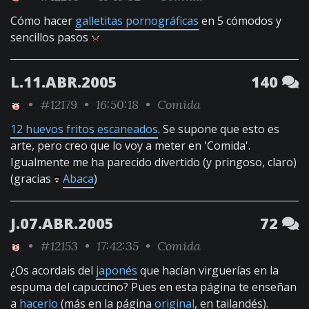
Cómo hacer
galletitas pornográficas
en 5 cómodos y
sencillos pasos
L.11.ABR.2005
140
•
#12179
• 16:50:18 •
Comida
12 huevos fritos escaneados
. Se supone que esto es
arte, pero creo que lo voy a meter en 'Comida'.
Igualmente me ha parecido divertido (y pringoso, claro)
(gracias
Abaca
)
J.07.ABR.2005
72
•
#12153
• 17:42:35 •
Comida
¿Os acordais del
japonés
que hacían virguerías en la
espuma del capuccino? Pues en esta página te enseñan
a
hacerlo
(más en la página
original
, en tailandés).