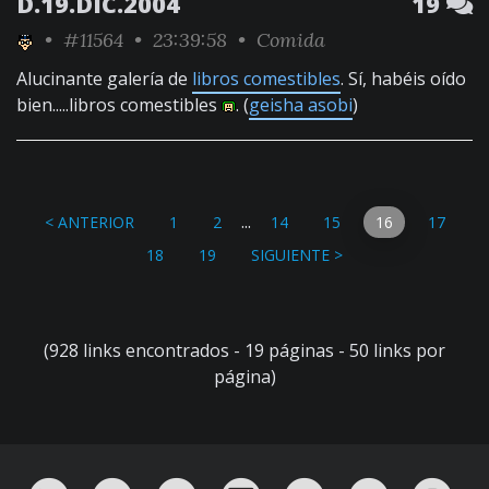
D.19.DIC.2004
19
•
#11564
• 23:39:58 •
Comida
Alucinante galería de
libros comestibles
. Sí, habéis oído
bien.....libros comestibles
. (
geisha asobi
)
...
< ANTERIOR
1
2
14
15
16
17
18
19
SIGUIENTE >
(928 links encontrados - 19 páginas - 50 links por
página)
RSS
¡Mándame un email!
¡Nuestro canal en Telegram!
Oink! TV
Charla con nosotros 
Twitter
Ins