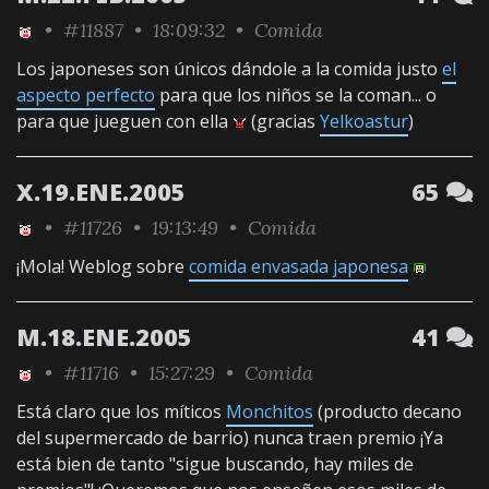
•
#11887
• 18:09:32 •
Comida
Los japoneses son únicos dándole a la comida justo
el
aspecto perfecto
para que los niños se la coman... o
para que jueguen con ella
(gracias
Yelkoastur
)
X.19.ENE.2005
65
•
#11726
• 19:13:49 •
Comida
¡Mola! Weblog sobre
comida envasada japonesa
M.18.ENE.2005
41
•
#11716
• 15:27:29 •
Comida
Está claro que los míticos
Monchitos
(producto decano
del supermercado de barrio) nunca traen premio ¡Ya
está bien de tanto "sigue buscando, hay miles de