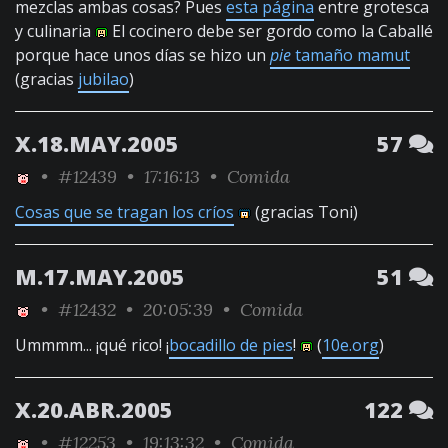
mezclas ambas cosas? Pues
esta página
entre grotesca
y culinaria
El cocinero debe ser gordo como la Caballé
porque hace unos días se hizo un
pie
tamaño mamut
(gracias
jubilao
)
X.18.MAY.2005
57
•
#12439
• 17:16:13 •
Comida
Cosas que se tragan los críos
(gracias Toni)
M.17.MAY.2005
51
•
#12432
• 20:05:39 •
Comida
Ummmm... ¡qué rico! ¡
bocadillo de pies
!
(
10e.org
)
X.20.ABR.2005
122
•
#12253
• 19:13:32 •
Comida