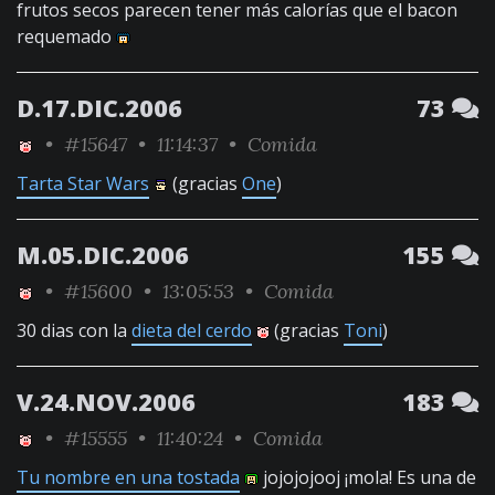
frutos secos parecen tener más calorías que el bacon
requemado
D.17.DIC.2006
73
•
#15647
• 11:14:37 •
Comida
Tarta Star Wars
(gracias
One
)
M.05.DIC.2006
155
•
#15600
• 13:05:53 •
Comida
30 dias con la
dieta del cerdo
(gracias
Toni
)
V.24.NOV.2006
183
•
#15555
• 11:40:24 •
Comida
Tu nombre en una tostada
jojojojooj ¡mola! Es una de