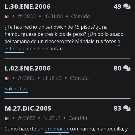
L.30.ENE.2006
49
•
#13833
• 16:31:03 •
Comida
¿Te has hecho un sandwich de 15 pisos? ¿Una
hamburguesa de tres kilos de peso? ¿Un pollo asado
del tamaño de un rinoceronte? Mándale tus fotos
a
este tipo
, que le encantan.
L.02.ENE.2006
80
•
#13681
• 14:48:43 •
Comida
Salchichas
M.27.DIC.2005
83
•
#13657
• 14:27:12 •
Comida
Cómo hacerte un
ordenador
con harina, mantequilla, y