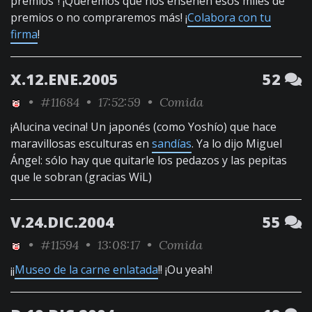
premios"! ¡Queremos que nos enseñen esos miles de
premios o no compraremos más! ¡
Colabora con tu
firma
!
X.12.ENE.2005
52
•
#11684
• 17:52:59 •
Comida
¡Alucina vecina! Un japonés (como Yoshío) que hace
maravillosas esculturas en
sandías
. Ya lo dijo Miguel
Ángel: sólo hay que quitarle los pedazos y las pepitas
que le sobran (gracias WiL)
V.24.DIC.2004
55
•
#11594
• 13:08:17 •
Comida
¡¡
Museo de la carne enlatada
!! ¡Ou yeah!