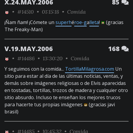
X.24.MAY.2006
85
•
#14510
• 01:15:18 •
Comida
¡Ñam ñam! ¡Cómete un
superh
é
roe-g
a
lleta
!
(gracias
The Freaky-Man)
V.19.MAY.2006
168
•
#14486
• 13:30:20 •
Comida
Y seguimos con la comida...
TortillaMilagrosa.com
Un
sitio para estar al día de las últimas noticias, ventas, y
demás sobre imágenes religiosas o de Elvis aparecidas
en tostadas, tortillas, trozos de madera y cualquier otro
sitio absurdo. Incluso te enseñan los mejores trucos
para hacerte tus propias imágenes
(gracias javi
brasil)
•
#14485
• 10:45:32 •
Comida