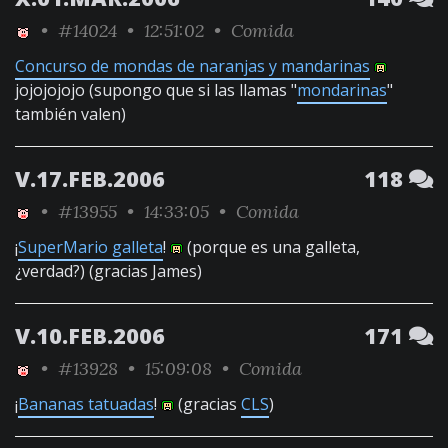
•
#14024
• 12:51:02 •
Comida
Concurso de mondas de naranjas y mandarinas
jojojojojo (supongo que si las llamas "
mondarinas
"
también valen)
V.17.FEB.2006
118
•
#13955
• 14:33:05 •
Comida
¡
SuperMario galleta
!
(porque es una galleta,
¿verdad?) (gracias James)
V.10.FEB.2006
171
•
#13928
• 15:09:08 •
Comida
¡
Bananas tatuadas
!
(gracias
CLS
)