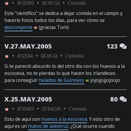
•
#12595
• 18:10:55 •
Comida
Este "científico" se dedica a dejar comida en el campo y
hacerle fotos todos los días, para ver cómo se
descompone
(gracias Toni)
V.27.MAY.2005
123
•
#12514
• 18:16:51 •
Comida
Si te pareció absurdo lo del otro día con los huevos a la
escocesa, no te pierdas lo que hacen los irlandeses
para conseguir
helados de Guinness
jojojjojjojoojo
X.25.MAY.2005
80
•
#12485
• 12:04:59 •
Comida
Esto de aquí son
huevos a la escocesa
. Y esto otro de
aquí es un
huevo de avestruz
. ¿Qué ocurre cuando