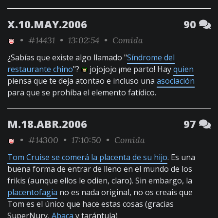
X.10.MAY.2006
90
•
#14431
• 13:02:54 •
Comida
¿Sabías que existe algo llamado "
Síndrome del
restaurante chino
"?
jojojojo ¡me parto! Hay
quien
piensa que te deja atontao e incluso una
asociación
para que se prohíba el elemento fatídico.
M.18.ABR.2006
97
•
#14300
• 17:10:50 •
Comida
Tom Cruise se comerá la placenta de su hijo
. Es una
buena forma de entrar de lleno en el mundo de los
frikis (aunque ellos le odien, claro). Sin embargo, la
placentofagia
no es nada original, no os creais que
Tom es el único que hace estas cosas (gracias
SuperNury,
Abaca
y tarántula)