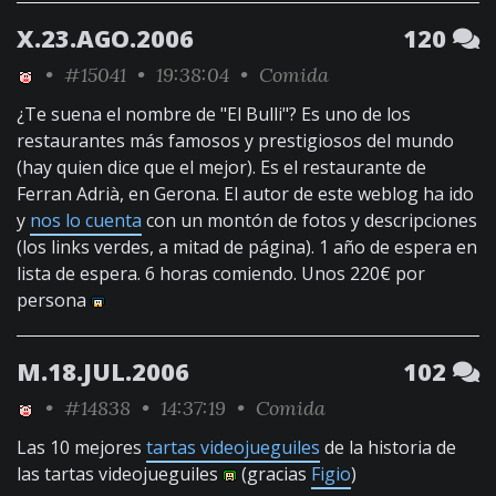
X.23.AGO.2006
120
•
#15041
• 19:38:04 •
Comida
¿Te suena el nombre de "El Bulli"? Es uno de los
restaurantes más famosos y prestigiosos del mundo
(hay quien dice que el mejor). Es el restaurante de
Ferran Adrià, en Gerona. El autor de este weblog ha ido
y
nos lo cuenta
con un montón de fotos y descripciones
(los links verdes, a mitad de página). 1 año de espera en
lista de espera. 6 horas comiendo. Unos 220€ por
persona
M.18.JUL.2006
102
•
#14838
• 14:37:19 •
Comida
Las 10 mejores
tartas videojueguiles
de la historia de
las tartas videojueguiles
(gracias
Figio
)