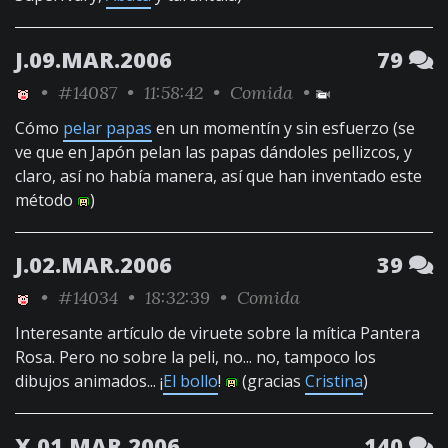
J.09.MAR.2006
79
•
#14087
• 11:58:42 •
Comida
•
Cómo
pelar papas
en un momentín y sin esfuerzo (se
ve que en Japón pelan las papas dándoles pellizcos, y
claro, así no había manera, así que han inventado este
método
)
J.02.MAR.2006
39
•
#14034
• 18:32:39 •
Comida
Interesante artículo de viruete sobre la mítica Pantera
Rosa. Pero no sobre la peli, no... no, tampoco los
dibujos animados... ¡
El bollo
!
(gracias
Cristina
)
X.01.MAR.2006
140