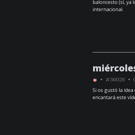
baloncesto (sí, ya 
internacional.
miércole
•
#36026
• 0
Si os gustó la idea
encantará este víd