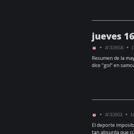
jueves 1
•
#35958
• 1
Resumen de la mayo
dice "gol" en samo
•
#35951
• 14
El deporte imposib
tan absurda que cu