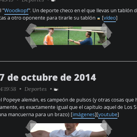
 "
Woodkopf
". Un deporte checo en el que llevas un tablón 
tas a otro oponente para tirarle su tablón
[
vídeo
]
17 de octubre de 2014
4:19:58 •
Deportes
•
 el Popeye alemán, es campeón de pulsos (y otras cosas que
ivamente, es exactamente igual que el capítulo aquel de Los 
una mancuerna para un brazo) [
imágenes
][
youtube
]