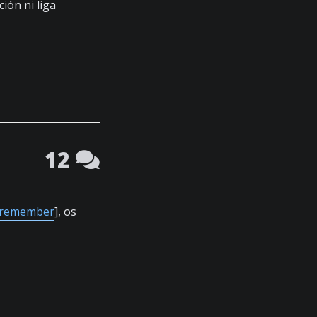
ión ni liga
12
remember
], os