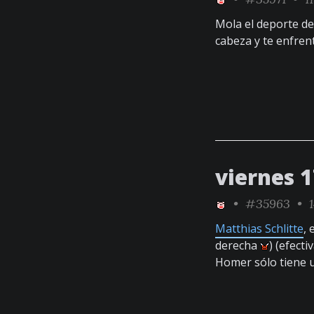
Mola el deporte del
cabeza y te enfren
viernes 
•
#35963
• 1
Matthias Schlitte
,
derecha
) (efect
Homer sólo tiene 