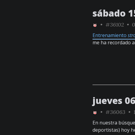
sábado 1
•
#36102
• 0
Entrenamiento
st
me ha recordado 
jueves 0
•
#36063
• 1
En nuestra búsque
deportistas) hoy 