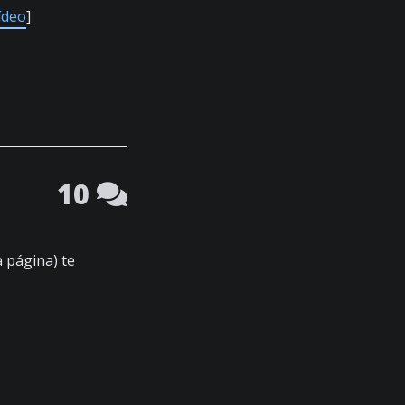
ídeo
]
10
a página) te