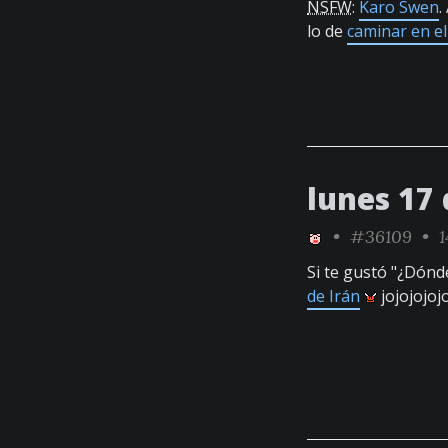
NSFW
:
Karo Swen
.
lo de
caminar en el
lunes 17
•
#36109
• 1
Si te gustó "¿Dónd
de Irán
jojojojoj