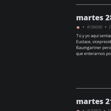
martes 2
•
#36010
• 1
Tú y yo aquí sentad
Eustace, vicepresi
Baumgartner pero 
que enterarnos por
martes 2
•
#35971
• 11