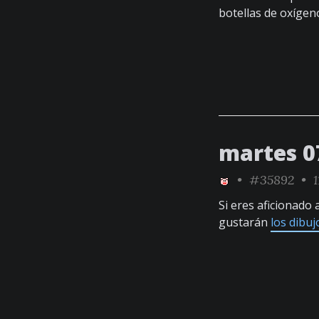
botellas de oxígeno
martes 0
•
#35892
• 1
Si eres aficionado 
gustarán
los dibuj