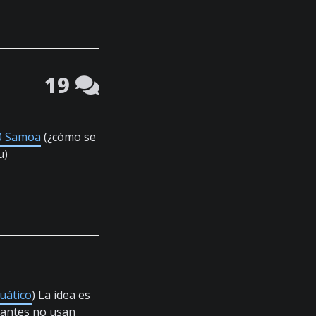
19
 0 Samoa
(¿cómo se
u)
uático
) La idea es
pantes no usan