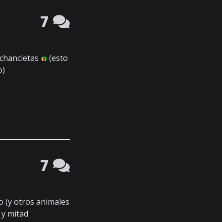
7
 chancletas
(esto
o)
7
 (y otros animales
 y mitad