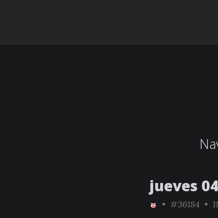
Nav
jueves 0
•
#36184
• 18