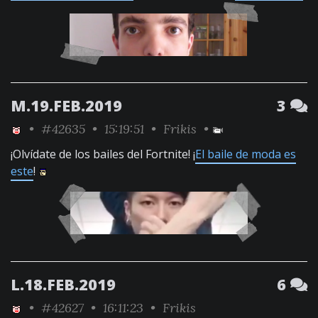
M.19.FEB.2019
3
•
#42635
• 15:19:51 •
Frikis
•
¡Olvídate de los bailes del Fortnite! ¡
El baile de moda es
este
!
L.18.FEB.2019
6
•
#42627
• 16:11:23 •
Frikis