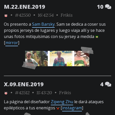
M.22.ENE.2019
10
•
#42550
• 16:42:54 •
Frikis
Os presento a
Sam Barsky
. Sam se dedica a coser sus
propios jerseys de lugares y luego viaja allí y se hace
unas fotos mitiquísimas con su jersey a medida
[
mirror
]
X.09.ENE.2019
4
•
#42512
• 11:43:20 •
Frikis
La página del diseñador
Zipeng Zhu
le dará ataques
epilépticos a tus enemigos
[
instagram
]