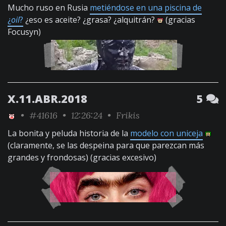
Mucho ruso en Rusia
metiéndose en una piscina de
¿
oil
?
¿eso es aceite? ¿grasa? ¿alquitrán?
(gracias
Focusyn)
X.11.ABR.2018
5
•
#41616
• 12:26:24 •
Frikis
La bonita y peluda historia de la
modelo con uniceja
(claramente, se las despeina para que parezcan más
grandes y frondosas) (gracias excesivo)