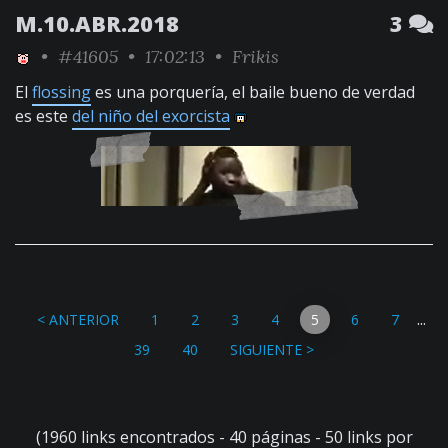
M.10.ABR.2018
3
•
#41605
• 17:02:13 •
Frikis
El
flossing
es una porquería, el baile bueno de verdad
es este
del niño del exorcista
...
< ANTERIOR
1
2
3
4
5
6
7
39
40
SIGUIENTE >
(1960 links encontrados - 40 páginas - 50 links por