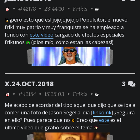
•
#42178
• 23:44:10 •
Frikis
•
¡pero esto qué es! jojojojojojo Populeitor, el nuevo
friki muy patrio y muy franquista se ha empleado a
fondo con
este vídeo
cargado de efectos especiales
frikunos
(¡dios mío, cómo están las cabezas!)
X.24.OCT.2018
3
•
#42154
• 15:25:03 •
Frikis
•
Me acabo de acordar del tipo aquel que dijo que se iba a
comer una foto de Jason Segel al día [
linkoink
] ¿Seguirá
en ello? Pues parece que no
Creo que
este
es el
último vídeo que grabó sobre el tema