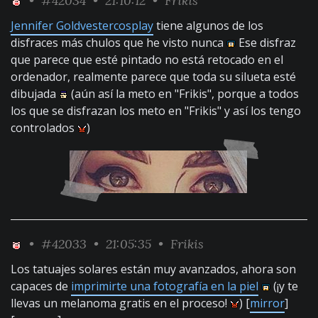
•
#42034
• 21:10:12 •
Frikis
Jennifer Goldvestercosplay
tiene algunos de los
disfraces más chulos que he visto nunca
Ese disfraz
que parece que esté pintado no está retocado en el
ordenador, realmente parece que toda su silueta esté
dibujada
(aún así la meto en "Frikis", porque a todos
los que se disfrazan los meto en "Frikis" y así los tengo
controlados
)
•
#42033
• 21:05:35 •
Frikis
Los tatuajes solares están muy avanzados, ahora son
capaces de
imprimirte una fotografía en la piel
(¡y te
llevas un melanoma gratis en el proceso!
) [
mirror
]