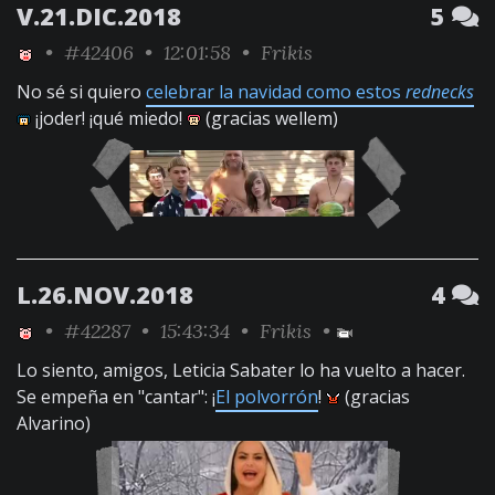
V.21.DIC.2018
5
•
#42406
• 12:01:58 •
Frikis
No sé si quiero
celebrar la navidad como estos
rednecks
¡joder! ¡qué miedo!
(gracias wellem)
L.26.NOV.2018
4
•
#42287
• 15:43:34 •
Frikis
•
Lo siento, amigos, Leticia Sabater lo ha vuelto a hacer.
Se empeña en "cantar": ¡
El polvorrón
!
(gracias
Alvarino)