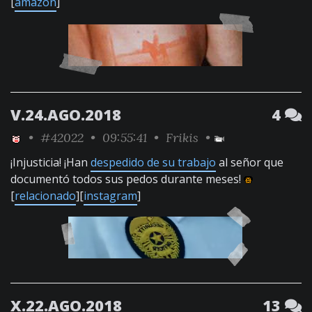
[
amazon
]
V.24.AGO.2018
4
•
#42022
• 09:55:41 •
Frikis
•
¡Injusticia! ¡Han
despedido de su trabajo
al señor que
documentó todos sus pedos durante meses!
[
relacionado
][
instagram
]
X.22.AGO.2018
13