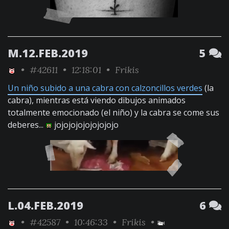
M.12.FEB.2019
5
•
#42611
• 12:18:01 •
Frikis
Un niño subido a una cabra con calzoncillos verdes
(la
cabra), mientras está viendo dibujos animados
totalmente emocionado (el niño) y la cabra se come sus
deberes...
jojojojojojojojojo
L.04.FEB.2019
6
•
#42587
• 10:46:33 •
Frikis
•