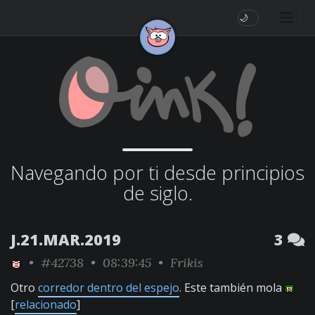
🌙
Navegando por ti desde principios
de siglo.
J.21.MAR.2019
3
•
#42738
• 08:39:45 •
Frikis
Otro
corredor dentro del espejo
. Este también mola
[
relacionado
]