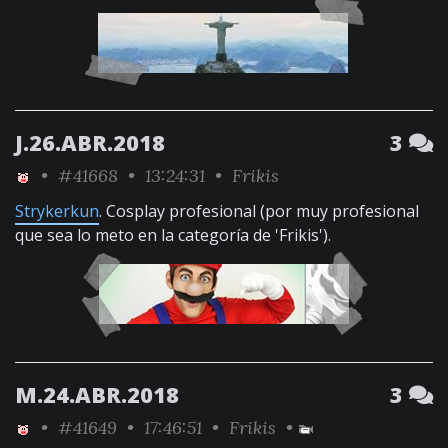
J.26.ABR.2018
3
•
#41668
• 13:24:31 •
Frikis
Strykerkun
. Cosplay profesional (por muy profesional
que sea lo meto en la categoría de 'Frikis').
M.24.ABR.2018
3
•
#41649
• 17:46:51 •
Frikis
•