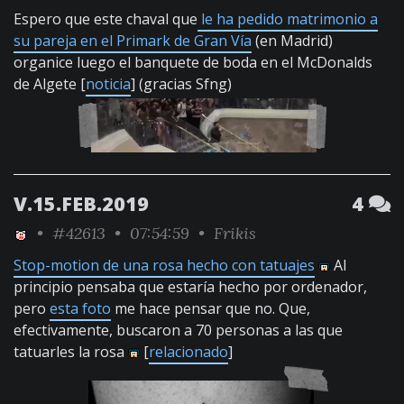
Espero que este chaval que
le ha pedido matrimonio a
su pareja en el Primark de Gran Vía
(en Madrid)
organice luego el banquete de boda en el McDonalds
de Algete [
noticia
] (gracias Sfng)
V.15.FEB.2019
4
•
#42613
• 07:54:59 •
Frikis
Stop-motion de una rosa hecho con tatuajes
Al
principio pensaba que estaría hecho por ordenador,
pero
esta foto
me hace pensar que no. Que,
efectivamente, buscaron a 70 personas a las que
tatuarles la rosa
[
relacionado
]