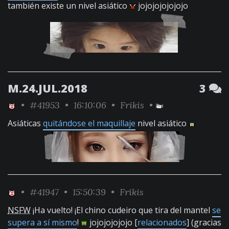
también existe un nivel asiático
jojojojojojojo
M.24.JUL.2018
3
•
#41953
• 16:10:06 •
Frikis
•
Asiáticas
quitándose el maquillaje
nivel asiático
•
#41947
• 15:50:39 •
Frikis
NSFW
¡Ha vuelto! ¡El chino cudeiro que tira del mantel
se
supera a sí mismo
!
jojojojojojo [
relacionados
] (gracias