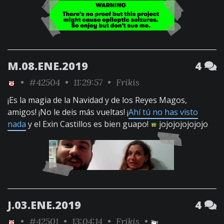
M.08.ENE.2019
4
•
#42504
• 11:29:57 •
Frikis
¡Es la magia de la Navidad y de los Reyes Magos,
amigos! ¡No le deis más vueltas! ¡
Ahí tú no has visto
nada
y el Exin Castillos es bien guapo!
jojojojojojojo
J.03.ENE.2019
4
•
#42501
• 13:04:14 •
Frikis
•