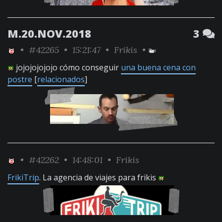
M.20.NOV.2018
3
•
#42265
• 15:21:47 •
Frikis
•
jojojojojojo cómo conseguir
una buena cena con
postre
[
relacionados
]
•
#42262
• 14:48:01 •
Frikis
FrikiTrip
. La agencia de viajes para frikis