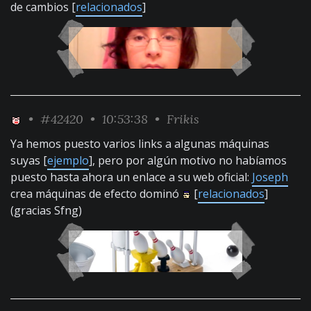
de cambios [
relacionados
]
•
#42420
• 10:53:38 •
Frikis
Ya hemos puesto varios links a algunas máquinas
suyas [
ejemplo
], pero por algún motivo no habíamos
puesto hasta ahora un enlace a su web oficial:
Joseph
crea máquinas de efecto dominó
[
relacionados
]
(gracias Sfng)