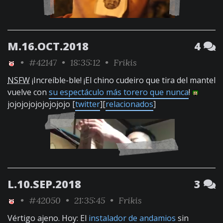
M.16.OCT.2018
4
•
#42147
• 18:35:12 •
Frikis
NSFW
¡Increíble-ble! ¡El chino cudeiro que tira del mantel
vuelve con
su espectáculo más torero que nunca
!
jojojojojojojojojo [
twitter
][
relacionados
]
L.10.SEP.2018
3
•
#42050
• 21:35:45 •
Frikis
Vértigo ajeno. Hoy: El
instalador de andamios
sin