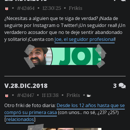
•
#42464
• 12:30:25 •
Frikis
¿Necesitas a alguien que te siga de verdad? ¡Nada de
seguirte por Instagram o Twitter! ¡Un seguidor real! ¡Un
verdadero acosador que no te deje sentir abandonado
y solitario! ¡Cuenta con
Joe, el seguidor profesional
!
V.28.DIC.2018
3
•
#42447
• 11:13:38 •
Frikis
•
Otro friki de foto diaria:
Desde los 12 años hasta que se
compró su primera casa
(con unos... no sé, ¿23? ¿25?)
[
relacionados
]