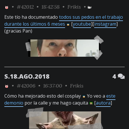
•
#42012
• 18:42:58 •
Frikis
•
Este tío ha documentado
todos sus pedos en el trabajo
durante los últimos 6 meses
[
youtube
][
instagram
]
(gracias Pan)
S.18.AGO.2018
4
•
#42006
• 16:37:00 •
Frikis
Cómo ha mejorado esto del cosplay
Yo veo a
este
demonio
por la calle y me hago caquita
[
autora
]