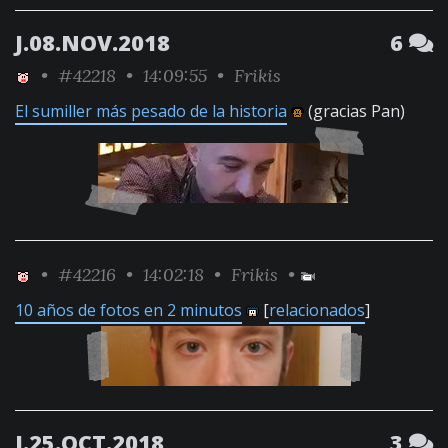
J.08.NOV.2018
6
•
#42218
• 14:09:55 •
Frikis
El sumiller más pesado de la historia
(gracias Pan)
•
#42216
• 14:02:18 •
Frikis
•
10 años de fotos en 2 minutos
[
relacionados
]
J.25.OCT.2018
3