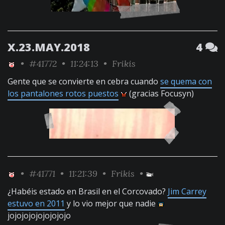
X.23.MAY.2018
4
•
#41772
• 11:24:13 •
Frikis
Gente que se convierte en cebra cuando
se quema con
los pantalones rotos puestos
(gracias Focusyn)
•
#41771
• 11:21:39 •
Frikis
•
¿Habéis estado en Brasil en el Corcovado?
Jim Carrey
estuvo en 2011
y lo vio mejor que nadie
jojojojojojojojojo