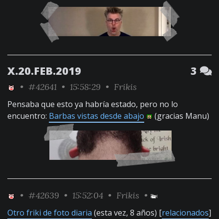
X.20.FEB.2019
3
•
#42641
• 15:58:29 •
Frikis
Pensaba que esto ya habría estado, pero no lo
encuentro:
Barbas vistas desde abajo
(gracias Manu)
•
#42639
• 15:52:04 •
Frikis
•
Otro friki de foto diaria
(esta vez, 8 años) [
relacionados
]