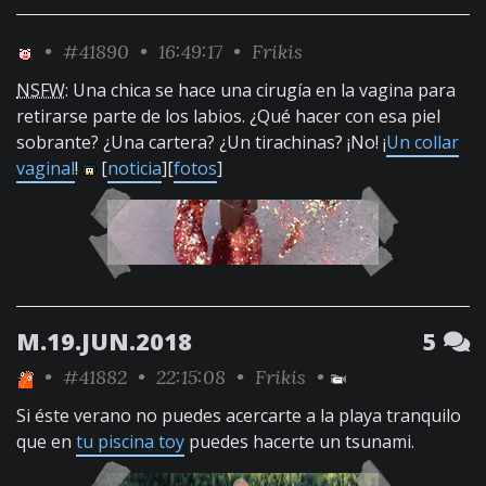
•
#41890
• 16:49:17 •
Frikis
NSFW
: Una chica se hace una cirugía en la vagina para
retirarse parte de los labios. ¿Qué hacer con esa piel
sobrante? ¿Una cartera? ¿Un tirachinas? ¡No! ¡
Un collar
vaginal
!
[
noticia
][
fotos
]
M.19.JUN.2018
5
•
#41882
• 22:15:08 •
Frikis
•
Si éste verano no puedes acercarte a la playa tranquilo
que en
tu piscina toy
puedes hacerte un tsunami.