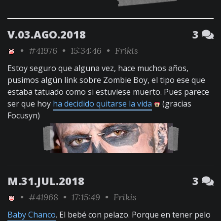
V.03.AGO.2018
3
•
#41976
• 15:34:46 •
Frikis
Estoy seguro que alguna vez, hace muchos años,
pusimos algún link sobre Zombie Boy, el tipo ese que
estaba tatuado como si estuviese muerto. Pues parece
ser que hoy
ha decidido quitarse la vida
(gracias
Focusyn)
M.31.JUL.2018
3
•
#41968
• 17:15:49 •
Frikis
Baby Chanco
. El bebé con pelazo. Porque en tener pelo