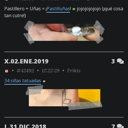
Pastillero + Uñas = ¡
Pastilluñas
!
jojojojojojo (¡qué cosa
tan cutre!)
X.02.ENE.2019
3
•
#42492
• 12:22:29 •
Frikis
34 sillas tatuadas
L.31.DIC.2018
7