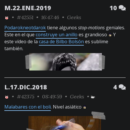
M.22.ENE.2019
10
•
#42551
• 16:47:46 •
Geeks
Podarokneotdarok
tiene algunos
stop-motions
geniales.
Este en el que
construye un anillo
es grandioso
Y
este vídeo de la
casa de Bilbo Bolsón
es sublime
también.
L.17.DIC.2018
4
•
#42375
• 08:49:59 •
Geeks
•
Malabares con el boli
. Nivel asiático