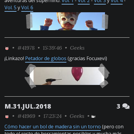
aventuras del superniño.
Vol. 1
-
Vol. 2
-
Vol. 3
y
Vol. 4
-
Vol. 5
y
Vol. 6
•
#41978
• 15:39:46 •
Geeks
¡Linkazo!
Petador de globos
(gracias Focuxevi)
M.31.JUL.2018
3
•
#41969
• 17:23:24 •
Geeks
•
Cómo hacer un bol de madera sin un torno
(pero con
todo el resto de herramientas posibles y mucha más