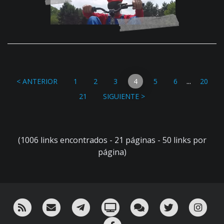
...
< ANTERIOR
1
2
3
4
5
6
20
21
SIGUIENTE >
(1006 links encontrados - 21 páginas - 50 links por
página)
RSS
¡Mándame un email!
¡Nuestro canal en Telegram!
Oink! TV
Charla con nosotros 
Twitter
Ins
Facebook