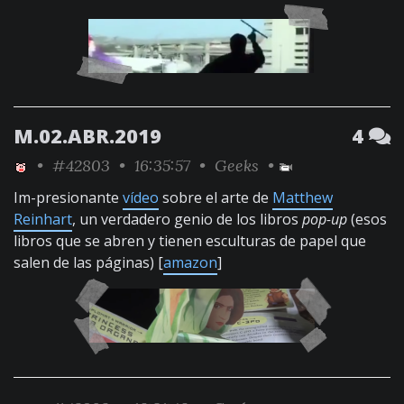
M.02.ABR.2019
4
•
#42803
• 16:35:57 •
Geeks
•
Im-presionante
vídeo
sobre el arte de
Matthew
Reinhart
, un verdadero genio de los libros
pop-up
(esos
libros que se abren y tienen esculturas de papel que
salen de las páginas) [
amazon
]