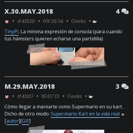
X.30.MAY.2018
4
•
#41820
• 09:58:54 •
Geeks
•
TinyPi
. La mínima expresión de consola (para cuando
tus hámsters quieren echarse una partidilla)
M.29.MAY.2018
3
•
#41817
• 16:07:13 •
Geeks
•
Cómo llegar a marearte como Supermario en su kart.
Dicho de otro modo:
Supermario Kart en la vida real
[
autor
][
GIF
]