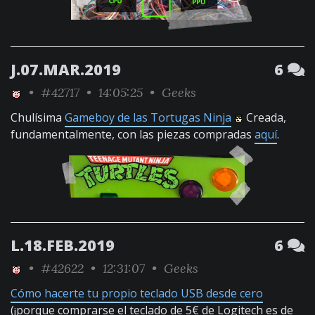
J.07.MAR.2019
6
•
#42717
• 14:05:25 •
Geeks
Chulísima
Gameboy de las Tortugas Ninja
Creada,
fundamentalmente, con las piezas compradas
aquí
.
L.18.FEB.2019
6
•
#42622
• 12:31:07 •
Geeks
Cómo hacerte tu propio teclado USB desde cero
(¡porque comprarse el teclado de 5€ de Logitech es de