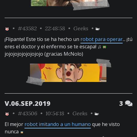
•
#43582
• 22:48:58 •
Geeks
•
¡Flipante! Este tío se ha hecho un
robot para operar
... ¡tú
eres el doctor y el enfermo se te escapa! ♫
jojojojojojojojojo (gracias McNolo)
V.06.SEP.2019
3
•
#43506
• 10:54:18 •
Geeks
•
El mejor
robot imitando a un humano
que he visto
nunca