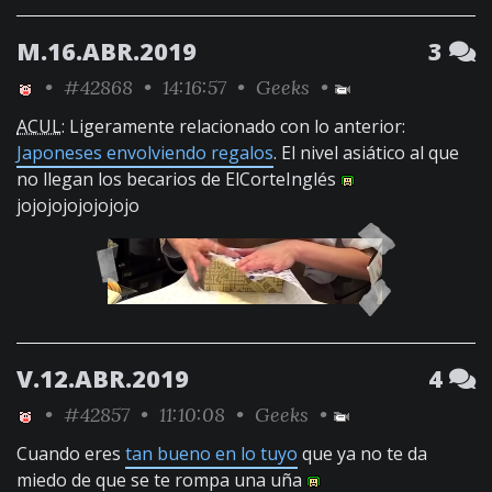
M.16.ABR.2019
3
•
#42868
• 14:16:57 •
Geeks
•
ACUL
: Ligeramente relacionado con lo anterior:
Japoneses envolviendo regalos
. El nivel asiático al que
no llegan los becarios de ElCorteInglés
jojojojojojojojo
V.12.ABR.2019
4
•
#42857
• 11:10:08 •
Geeks
•
Cuando eres
tan bueno en lo tuyo
que ya no te da
miedo de que se te rompa una uña