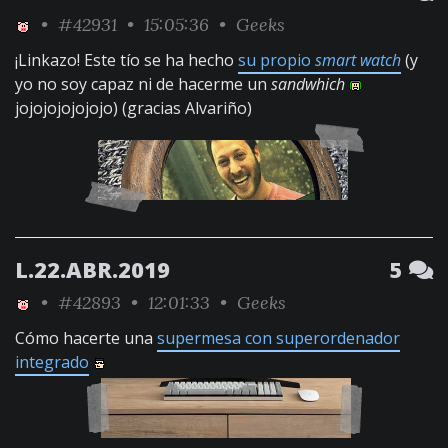
•
#42931
• 15:05:36 •
Geeks
¡Linkazo! Este tío se ha hecho
su propio
smart watch
(y
yo no soy capaz ni de hacerme un
sandwhich
jojojojojojojo) (gracias Alvariño)
L.22.ABR.2019
5
•
#42893
• 12:01:33 •
Geeks
Cómo hacerte una
supermesa con superordenador
integrado