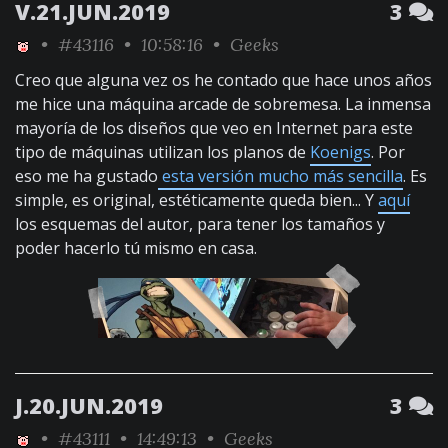
V.21.JUN.2019
3
•
#43116
• 10:58:16 •
Geeks
Creo que alguna vez os he contado que hace unos años
me hice una máquina arcade de sobremesa. La inmensa
mayoría de los diseños que veo en Internet para este
tipo de máquinas utilizan los planos de
Koenigs
. Por
eso me ha gustado
esta versión mucho más sencilla
. Es
simple, es original, estéticamente queda bien... Y
aquí
los esquemas del autor, para tener los tamaños y
poder hacerlo tú mismo en casa.
J.20.JUN.2019
3
•
#43111
• 14:49:13 •
Geeks