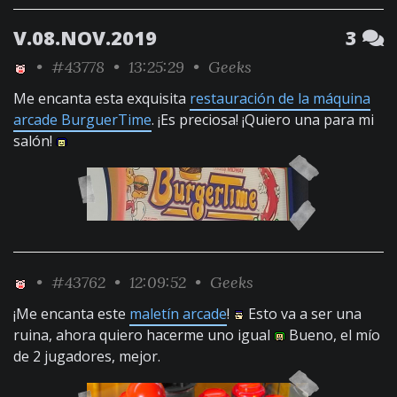
V.08.NOV.2019
3
•
#43778
• 13:25:29 •
Geeks
Me encanta esta exquisita
restauración de la máquina
arcade BurguerTime
. ¡Es preciosa! ¡Quiero una para mi
salón!
•
#43762
• 12:09:52 •
Geeks
¡Me encanta este
maletín arcade
!
Esto va a ser una
ruina, ahora quiero hacerme uno igual
Bueno, el mío
de 2 jugadores, mejor.