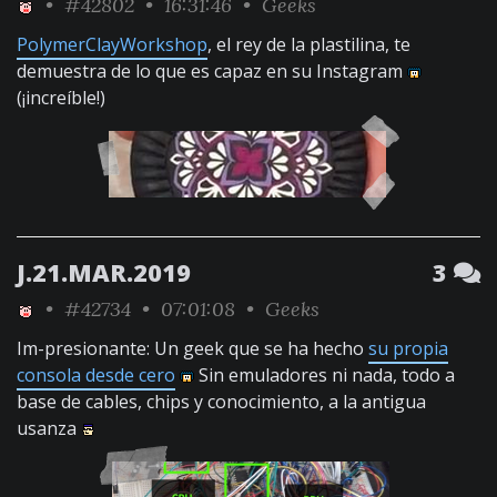
•
#42802
• 16:31:46 •
Geeks
PolymerClayWorkshop
, el rey de la plastilina, te
demuestra de lo que es capaz en su Instagram
(¡increíble!)
J.21.MAR.2019
3
•
#42734
• 07:01:08 •
Geeks
Im-presionante: Un geek que se ha hecho
su propia
consola desde cero
Sin emuladores ni nada, todo a
base de cables, chips y conocimiento, a la antigua
usanza