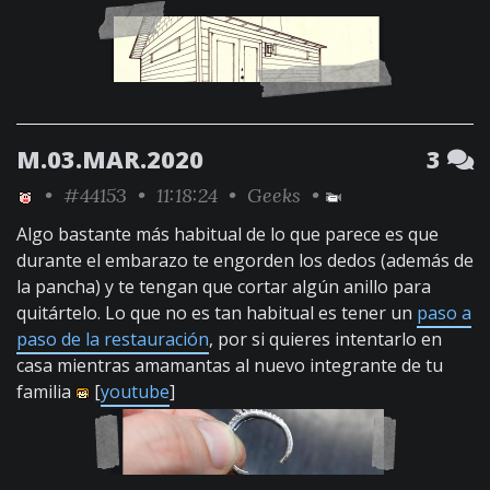
M.03.MAR.2020
3
•
#44153
• 11:18:24 •
Geeks
•
Algo bastante más habitual de lo que parece es que
durante el embarazo te engorden los dedos (además de
la pancha) y te tengan que cortar algún anillo para
quitártelo. Lo que no es tan habitual es tener un
paso a
paso de la restauración
, por si quieres intentarlo en
casa mientras amamantas al nuevo integrante de tu
familia
[
youtube
]