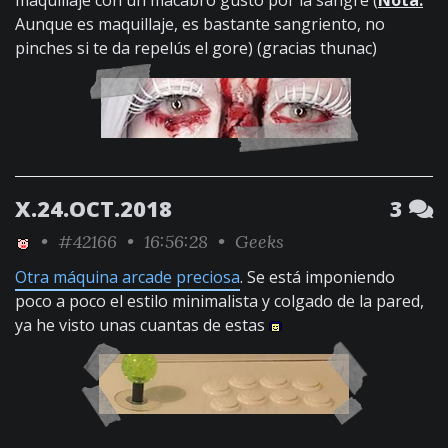
maquillaje con un macabro gusto por la sangre (
Nota:
Aunque es maquillaje, es bastante sangriento, no
pinches si te da repelús el gore) (gracias thunac)
X.24.OCT.2018
3
•
#42166
• 16:56:28 •
Geeks
Otra máquina arcade preciosa
. Se está imponiendo
poco a poco el estilo minimalista y colgado de la pared,
ya he visto unas cuantas de estas