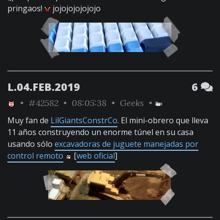
pringaos!
jojojojojojojo
L.04.FEB.2019
6
•
#42582
• 08:05:38 •
Geeks
•
Muy fan de
LilGiantsConstrCo
. El mini-obrero que lleva
11 años construyendo un enorme túnel en su casa
usando sólo
excavadoras de juguete manejadas por
control remoto
[
web oficial
]