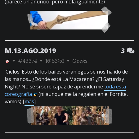
(parece un anuncio, pero mola igualmente)
M.13.AGO.2019
3
•
#43374
• 16:53:51 •
Geeks
¡Cielos! Esto de los bailes veraniegos se nos ha ido de
las manos... ¿Dónde está La Macarena? ¿El Saturday
Night? No sé si seré capaz de aprenderme
toda esta
coreografía
(ni aunque me la regalen en el Fornite,
vamos) [
más
]