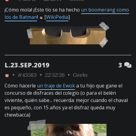
¡Cómo mola! ¡Este tío se ha hecho
un boomerang como
los de Batman
!
[
WikiPedia
]
L.23.SEP.2019
3
•
#43583
• 22:52:26 •
Geeks
Cómo hacerle
un traje de Ewok
a tu hijo que gane el
concurso de disfraces del colegio (o para el belén
viviente, quién sabe... recuerda: mejor cuando el chaval
es pequeño, con 15 años ya el disfraz queda muy
chewbacca)