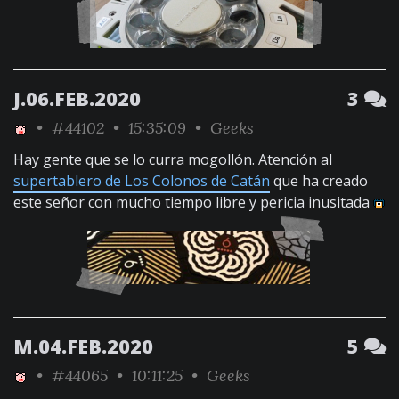
J.06.FEB.2020
3
•
#44102
• 15:35:09 •
Geeks
Hay gente que se lo curra mogollón. Atención al
supertablero de Los Colonos de Catán
que ha creado
este señor con mucho tiempo libre y pericia inusitada
M.04.FEB.2020
5
•
#44065
• 10:11:25 •
Geeks