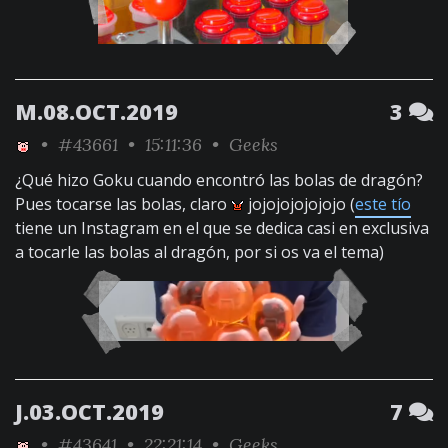
M.08.OCT.2019
3
•
#43661
• 15:11:36 •
Geeks
¿Qué hizo Goku cuando encontró las bolas de dragón?
Pues tocarse las bolas, claro
jojojojojojojo (
este tío
tiene un Instagram en el que se dedica casi en exclusiva
a tocarle las bolas al dragón, por si os va el tema)
J.03.OCT.2019
7
•
#43641
• 22:21:14 •
Geeks