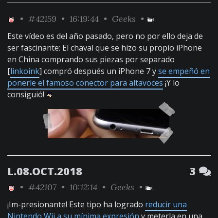
•
#42159
• 16:19:44 •
Geeks
•
Este vídeo es del año pasado, pero no por ello deja de
ser fascinante: El chaval que se hizo su propio iPhone
en China comprando sus piezas por separado
[
linkoink
] compró después un iPhone 7 y
se empeñó en
ponerle el famoso conector para altavoces
¡Y lo
consiguió!
L.08.OCT.2018
3
•
#42107
• 10:12:14 •
Geeks
•
¡Im-presionante! Este tipo ha logrado
reducir una
Nintendo Wii a su mínima expresión
y meterla en una