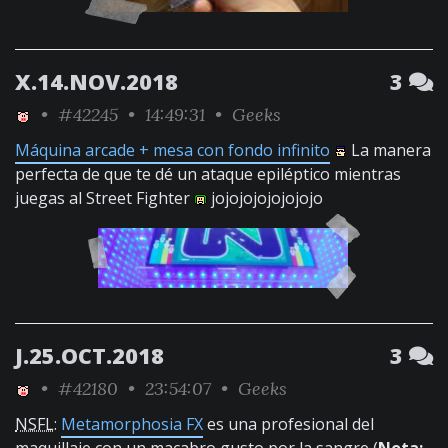
X.14.NOV.2018
3
•
#42245
• 14:49:31 •
Geeks
Máquina arcade + mesa con fondo infinito
La manera
perfecta de que te dé un ataque epiléptico mientras
juegas al Street Fighter
jojojojojojojojo
J.25.OCT.2018
3
•
#42180
• 23:54:07 •
Geeks
NSFL
:
Metamorphosia FX
es una profesional del