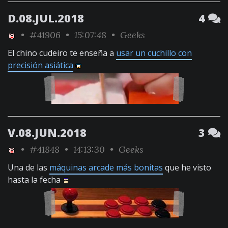
D.08.JUL.2018
4
•
#41906
• 15:07:48 •
Geeks
El chino cudeiro te enseña a
usar un cuchillo con
precisión asiática
V.08.JUN.2018
3
•
#41848
• 14:13:30 •
Geeks
Una de las
máquinas arcade más bonitas
que he visto
hasta la fecha