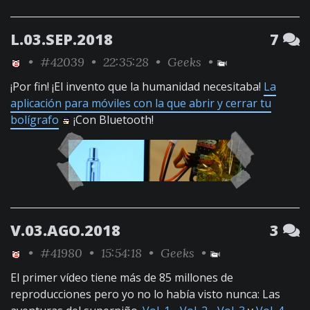
L.03.SEP.2018
7
•
#42039
• 22:35:28 •
Geeks
•
¡Por fin! ¡El invento que la humanidad necesitaba!
La
aplicación para móviles con la que abrir y cerrar tu
bolígrafo
¡Con Bluetooth!
V.03.AGO.2018
3
•
#41980
• 15:54:18 •
Geeks
•
El primer vídeo tiene más de 85 millones de
reproducciones pero yo no lo había visto nunca: Las