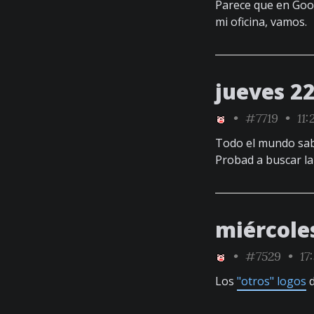
Parece que en Go
mi oficina, vamos.
jueves 2
•
#7719
• 11:
Todo el mundo sabe
Probad a buscar la 
miércoles
•
#7529
• 17
Los
"otros" logos
d