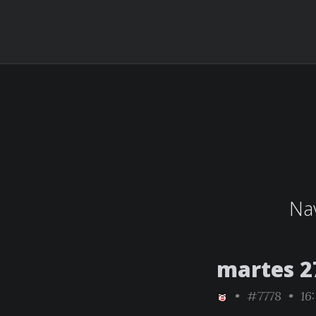
Nav
martes 2
•
#7778
• 16