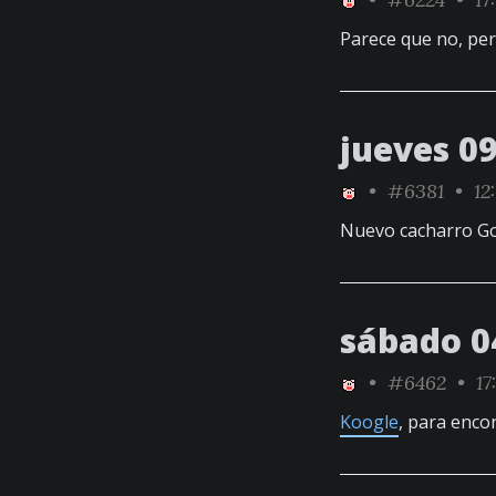
Parece que no, pe
jueves 0
•
#6381
• 12
Nuevo cacharro Go
sábado 0
•
#6462
• 17
Koogle
, para enco