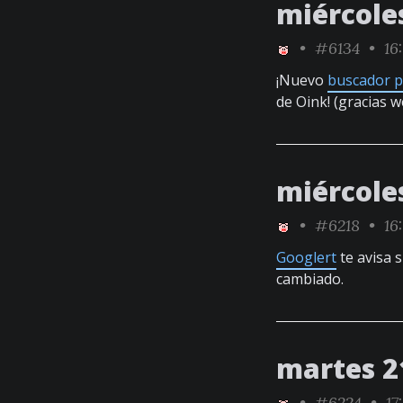
miércole
•
#6134
• 16:
¡Nuevo
buscador p
de Oink! (gracias w
miércole
•
#6218
• 16
Googlert
te avisa 
cambiado.
martes 2
•
#6224
• 17