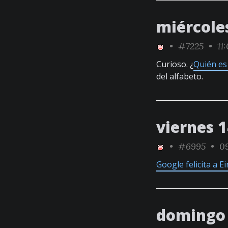
miércoles
•
#7225
• 11:
Curioso. ¿
Quién es
del alfabeto.
viernes 
•
#6995
• 09
Google felicita a E
domingo 