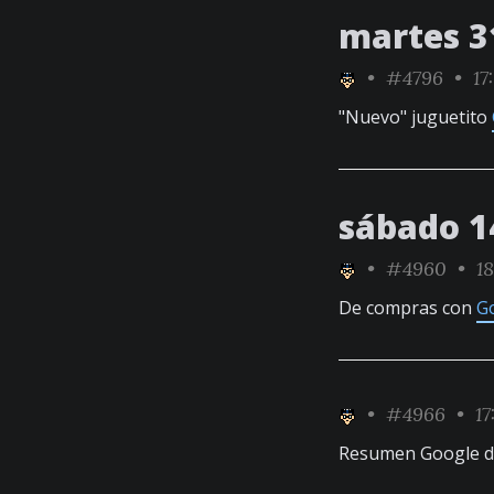
martes 3
•
#4796
• 17
"Nuevo" juguetito
sábado 1
•
#4960
• 18
De compras con
G
•
#4966
• 17
Resumen Google d