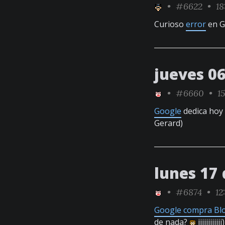
•
#6622
• 18
Curioso
error
en G
jueves 0
•
#6660
• 15
Google
dedica hoy s
Gerard)
lunes 17 
•
#6874
• 12
Google compra Bl
de nada?
jijijijijiji)