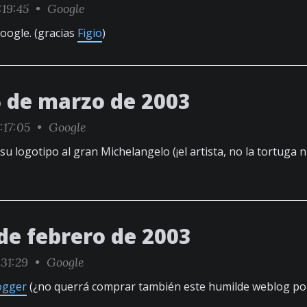
:19:45 •
Google
oogle. (gracias
Figio
)
6 de marzo de 2003
:17:05 •
Google
u logotipo al gran Michelangelo (¡el artista, no la tortuga ni
de febrero de 2003
:31:29 •
Google
ogger
(¿no querrá comprar también este humilde weblog por