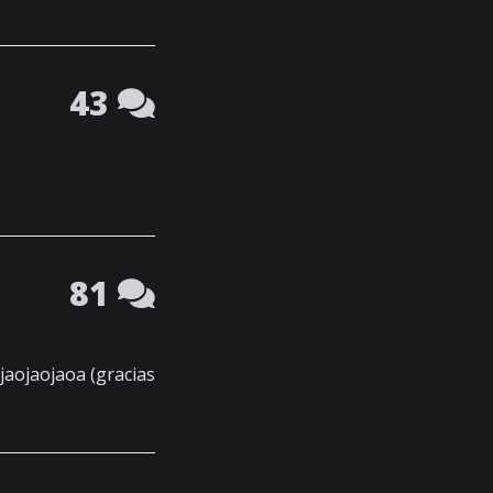
43
81
.jaojaojaoa (gracias