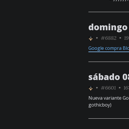
domingo 
•
#6882
• 19
Google compra Bl
sábado 0
•
#6601
• 16
Nueva variante Goo
gothicboy)