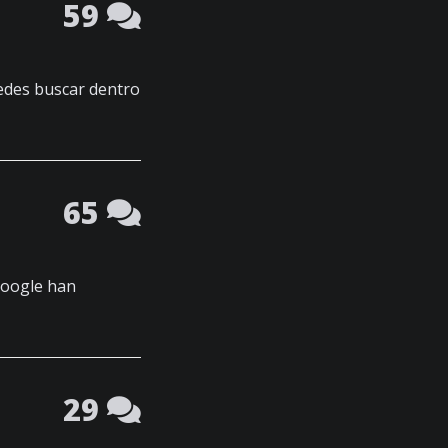
59
uedes buscar dentro
65
Google han
29