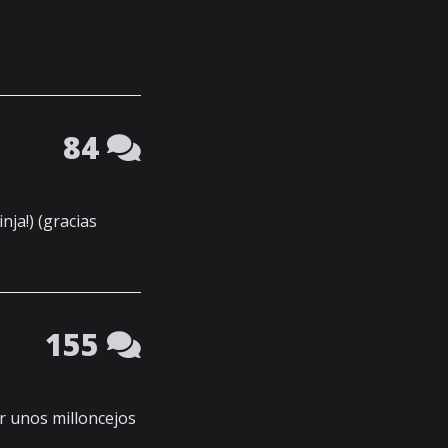
84
nja!) (gracias
155
 unos milloncejos