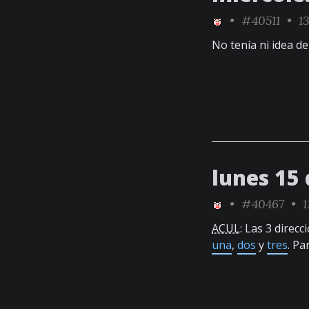
•
#40511
• 13
No tenía ni idea de
lunes 15
•
#40467
• 1
ACUL
: Las 3 direc
una
,
dos
y
tres
. Pa