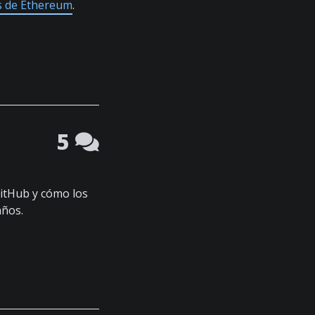
s de Ethereum
.
5
itHub y cómo los
años.