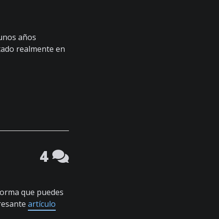
 unos años
tado realmente en
4
e forma que puedes
eresante
artículo