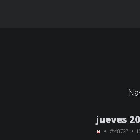
Nav
jueves 20
•
#40727
• 1