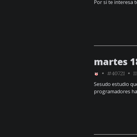
Por si te interesa
martes 18
•
#40721
• 11
Sesudo estudio qu
programadores han 