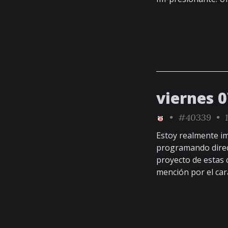
viernes 0
•
#40339
• 1
Estoy realmente i
programando direc
proyecto de estas c
mención por el car