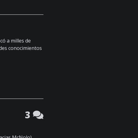
có a milles de
des conocimientos
3
acias McNolo)