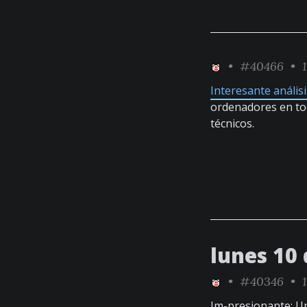
•
#40466
• 1
Interesante anális
ordenadores en to
técnicos.
lunes 10 
•
#40346
• 1
Im-presionante: 