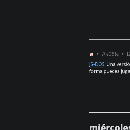
•
#40514
• 1
JS-DOS
. Una versi
forma puedes juga
miércole