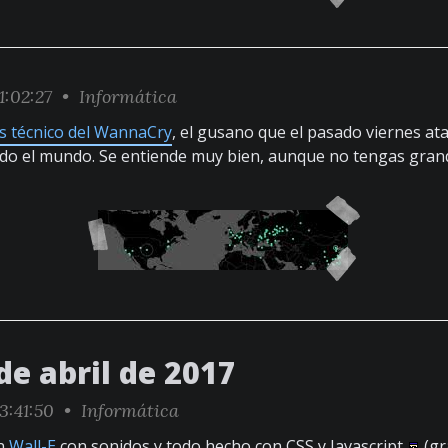
1:02:27 •
Informática
is técnico del WannaCry
, el gusano que el pasado viernes ata
do el mundo. Se entiende muy bien, aunque no tengas gran
de abril de 2017
3:41:50 •
Informática
Un
Wall-E
con sonidos y todo hecho con CSS y Javascript
(gr