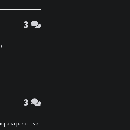
3
)
3
ampaña para crear