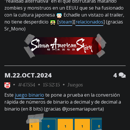
"realidad alternativa" en el que disfrutarás matando
zombies y monstruos en un EEUU que se ha fusionado
con la cultura japonesa
Echadle un vistazo al trailer,
no tiene desperdicio
[
steam
][
relacionados
] (gracias
Sr_Mono)
M.22.OCT.2024
4
•
#47554
• 15:52:15 •
Juegos
Este
juego binario
te pone a prueba en la conversión
rápida de números de binario a decimal y de decimal a
binario (en 8 bits) (gracias @josemariapuerta)