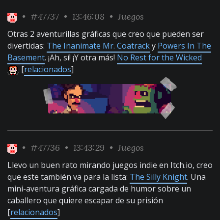
•
#47737
• 13:46:08 •
Juegos
Otras 2 aventurillas gráficas que creo que pueden ser
divertidas:
The Inanimate Mr. Coatrack
y
Powers In The
Basement
. ¡Ah, sí! ¡Y otra más!
No Rest for the Wicked
[
relacionados
]
•
#47736
• 13:43:29 •
Juegos
Llevo un buen rato mirando juegos indie en Itch.io, creo
que este también va para la lista:
The Silly Knight
. Una
mini-aventura gráfica cargada de humor sobre un
caballero que quiere escapar de su prisión
[
relacionados
]