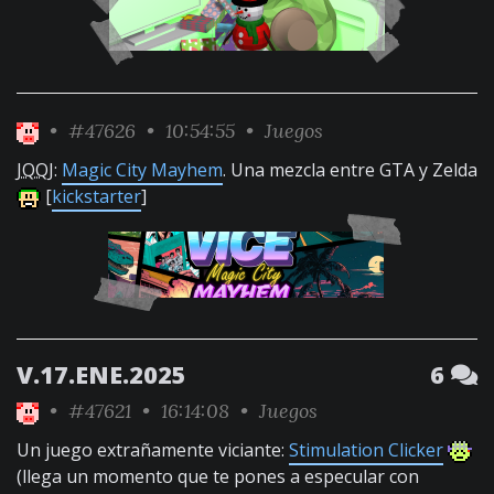
•
#47626
• 10:54:55 •
Juegos
JQQJ
:
Magic City Mayhem
. Una mezcla entre GTA y Zelda
[
kickstarter
]
V.17.ENE.2025
6
•
#47621
• 16:14:08 •
Juegos
Un juego extrañamente viciante:
Stimulation Clicker
(llega un momento que te pones a especular con