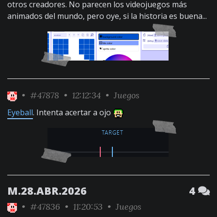
otros creadores. No parecen los videojuegos más
animados del mundo, pero oye, si la historia es buena...
•
#47878
• 12:12:34 •
Juegos
Eyeball
. Intenta acertar a ojo
M.28.ABR.2026
4
•
#47836
• 11:20:53 •
Juegos