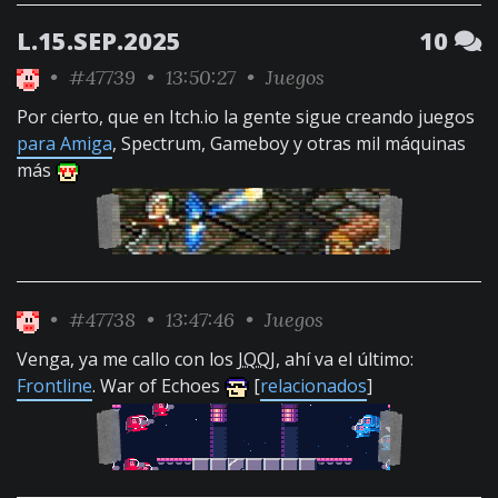
L.15.SEP.2025
10
•
#47739
• 13:50:27 •
Juegos
Por cierto, que en Itch.io la gente sigue creando juegos
para Amiga
, Spectrum, Gameboy y otras mil máquinas
más
•
#47738
• 13:47:46 •
Juegos
Venga, ya me callo con los
JQQJ
, ahí va el último:
Frontline
. War of Echoes
[
relacionados
]