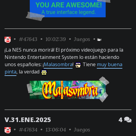
•
#47643
• 10:02:39 •
Juegos
•
¡La NES nunca morirá! El próximo videojuego para la
Nintendo Entertainment System lo están haciendo
unos españoles: ¡
Malasombra
!
Tiene
muy buena
pinta
, la verdad
V.31.ENE.2025
4
•
#47634
• 13:06:04 •
Juegos