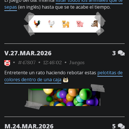
El juego del día: Intenta
listar todos los animales que te
sepas
(en inglés) hasta que se te acabe el tiempo.
V.27.MAR.2026
3
•
#47807
• 12:46:02 •
Juegos
Entretente un rato haciendo rebotar estas
pelotitas de
colores dentro de una caja
M.24.MAR.2026
5