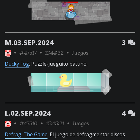
M.03.SEP.2024
3
•
#47517
• 11:44:32 •
Juegos
Ducky Fog
. Puzzle-jueguito patuno.
L.02.SEP.2024
4
•
#47510
• 15:45:21 •
Juegos
Defrag. The Game
. El juego de defragmentar discos