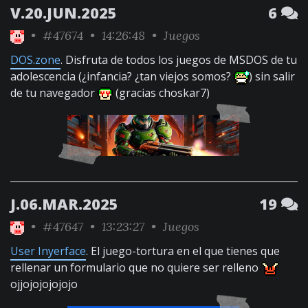
V.20.JUN.2025
6
•
#47674
• 14:26:48 •
Juegos
DOS.zone
. Disfruta de todos los juegos de MSDOS de tu
adolescencia (¿infancia? ¿tan viejos somos?
) sin salir
de tu navegador
(gracias choskar7)
J.06.MAR.2025
19
•
#47647
• 13:23:27 •
Juegos
User Inyerface
. El juego-tortura en el que tienes que
rellenar un formulario que no quiere ser relleno
ojjojojojojojo