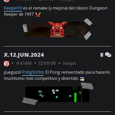
KeeperFX
es el remake (y mejora) del clásico Dungeon
Keeper de 1997
X.12.JUN.2024
8
•
#47490
• 12:09:06 •
Juegos
¡Juegazo!
Pn0gStr0m
. El Pong reinventado para hacerlo
muchísimo más competitivo y divertido