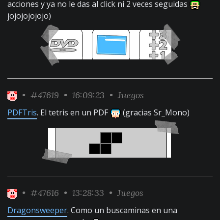
acciones y ya no le das al click ni 2 veces seguidas
jojojojojojo)
•
#47619
• 16:09:23 •
Juegos
PDFTris
. El tetris en un PDF
(gracias Sr_Mono)
•
#47616
• 13:28:33 •
Juegos
Dragonsweeper
. Como un buscaminas en una