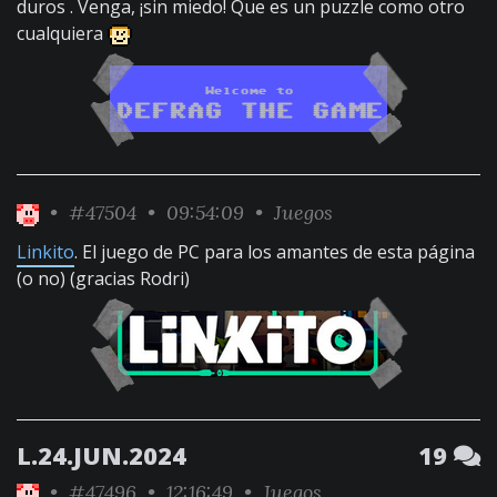
duros . Venga, ¡sin miedo! Que es un puzzle como otro
cualquiera
•
#47504
• 09:54:09 •
Juegos
Linkito
. El juego de PC para los amantes de esta página
(o no) (gracias Rodri)
L.24.JUN.2024
19
•
#47496
• 12:16:49 •
Juegos