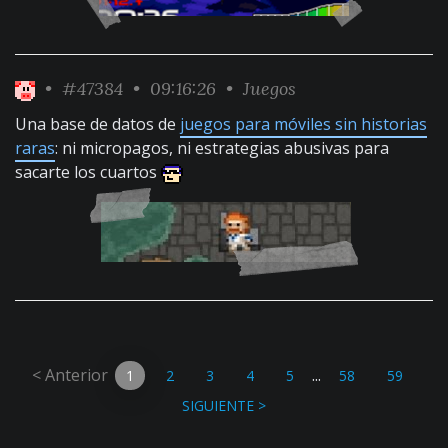
•
#47384
• 09:16:26 •
Juegos
Una base de datos de
juegos para móviles sin historias
raras
: ni micropagos, ni estrategias abusivas para
sacarte los cuartos
< Anterior
...
1
2
3
4
5
58
59
SIGUIENTE >