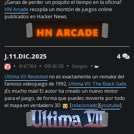
¿Ganas de perder un poquito el tiempo en la oficina?
HN Arcade
recopila un montón de juegos online
publicados en Hacker News.
J.11.DIC.2025
4
•
#47764
• 09:41:58 •
Juegos
•
Ultima VII Revisited
no es exactamente un remake del
famoso videojuego de 1992,
Ultima VII: The Black Gate
.
¡Es mucho más! El autor ha creado un nuevo motor
para el juego, de forma que puedes moverte por todo
el mapa en verdadero 3D
[
relacionado
][
youtube
]