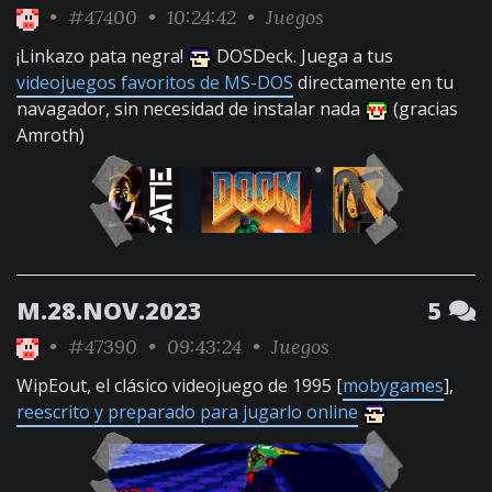
•
#47400
• 10:24:42 •
Juegos
¡Linkazo pata negra!
DOSDeck. Juega a tus
videojuegos favoritos de MS-DOS
directamente en tu
navagador, sin necesidad de instalar nada
(gracias
Amroth)
M.28.NOV.2023
5
•
#47390
• 09:43:24 •
Juegos
WipEout, el clásico videojuego de 1995 [
mobygames
],
reescrito y preparado para jugarlo online