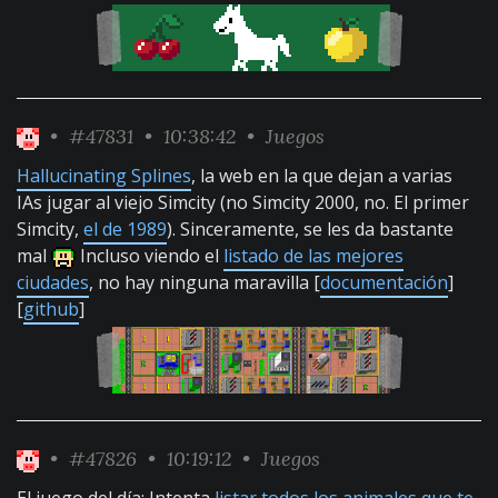
•
#47831
• 10:38:42 •
Juegos
Hallucinating Splines
, la web en la que dejan a varias
IAs jugar al viejo Simcity (no Simcity 2000, no. El primer
Simcity,
el de 1989
). Sinceramente, se les da bastante
mal
Incluso viendo el
listado de las mejores
ciudades
, no hay ninguna maravilla [
documentación
]
[
github
]
•
#47826
• 10:19:12 •
Juegos