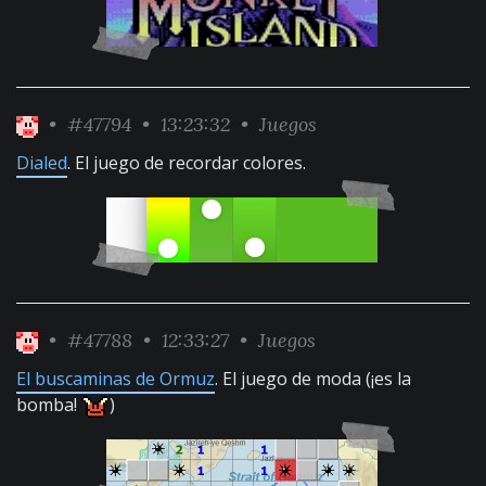
•
#47794
• 13:23:32 •
Juegos
Dialed
. El juego de recordar colores.
•
#47788
• 12:33:27 •
Juegos
El buscaminas de Ormuz
. El juego de moda (¡es la
bomba!
)