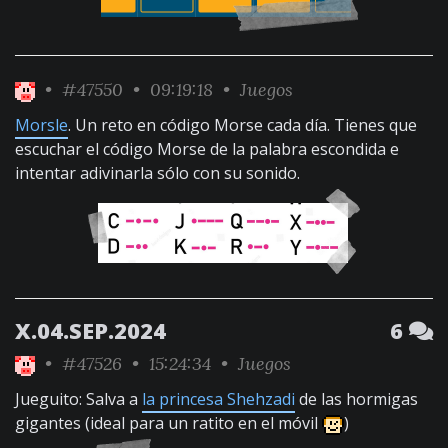
•
#47550
• 09:19:18 •
Juegos
Morsle
. Un reto en código Morse cada día. Tienes que
escuchar el código Morse de la palabra escondida e
intentar adivinarla sólo con su sonido.
X.04.SEP.2024
6
•
#47526
• 15:24:34 •
Juegos
Jueguito: Salva a
la princesa Shehzadi
de las hormigas
gigantes (ideal para un ratito en el móvil
)