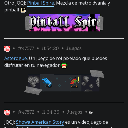
Otro
JQQJ
:
Pinball Spire
. Mezcla de metroidvania y
pinball
•
#47577
• 11:54:20 •
Juegos
Asterogue
. Un juego de rol pixelado que puedes
disfrutar en tu navegador
•
#47572
• 11:34:39 •
Juegos
•
JQQJ
:
Showa American Story
es un videojuego de