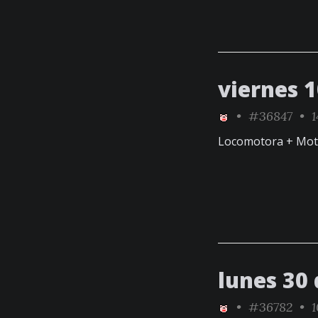
viernes 1
•
#36847
• 1
Locomotora + Motoc
lunes 30
•
#36782
• 1