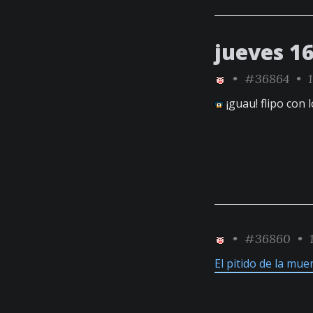
jueves 16
•
#36864
• 1
¡guau! flipo con 
•
#36860
• 1
El pitido de la mue