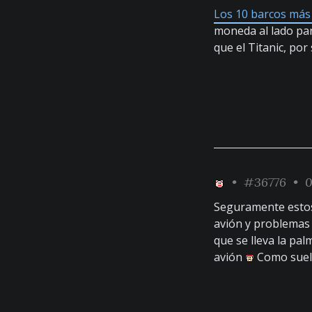
Los 10 barcos más
moneda al lado pa
que el Titanic, por
•
#36776
• 0
Seguramente estos 
avión y problemas d
que se lleva la pal
avión
Como suele