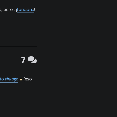
 pero... ¡
funciona
!
7
cto
vintage
(eso