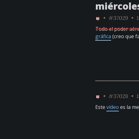
miércole
•
#37029
• 1
Todo el poder aér
gráfica
(creo que fa
•
#37028
• 1
Este
vídeo
es la me