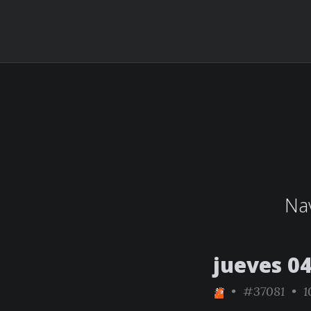
Nav
jueves 04
•
#37081
• 1