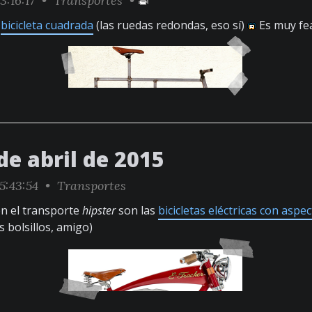
3:16:17 •
Transportes
•
a
bicicleta cuadrada
(las ruedas redondas, eso sí)
Es muy fea,
de abril de 2015
5:43:54 •
Transportes
en el transporte
hipster
son las
bicicletas eléctricas con aspe
s bolsillos, amigo)