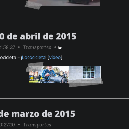
0 de abril de 2015
4:58:27 •
Transportes
•
icleta = ¡
Lococicleta
! [
vídeo
]
 de marzo de 2015
0:27:10 •
Transportes