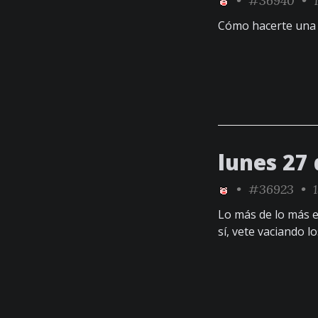
•
#36940
• 1
Cómo hacerte un
lunes 27 
•
#36923
• 1
Lo más de lo más 
sí, vete vaciando lo