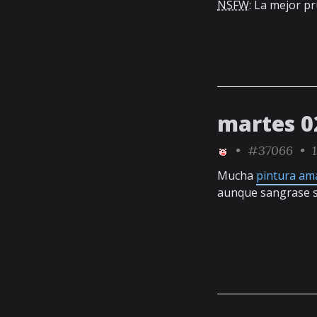
NSFW
: La mejor p
martes 0
•
#37066
• 1
Mucha
pintura ama
aunque sangrase se