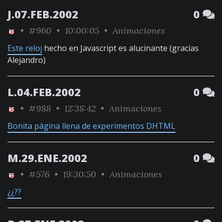
J.07.FEB.2002
0
•
#960
• 10:00:05 •
Animaciones
Este reloj
hecho en Javascript es alucinante (gracias
Alejandro)
L.04.FEB.2002
0
•
#988
• 12:38:42 •
Animaciones
Bonita página llena de experimentos DHTML
M.29.ENE.2002
0
•
#576
• 19:30:50 •
Animaciones
¿¿??