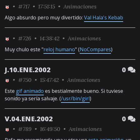
•
#717
• 17:51:15 •
Animaciones
Algo absurdo pero muy divertido:
Val Hala's Kebab
•
#726
• 14:38:42 •
Animaciones
Muy chulo este "
reloj humano
" (
NoCompares
)
J.10.ENE.2002
0
•
#750
• 15:47:42 •
Animaciones
Este
gif animado
es bestialmente bueno. Si tuviese
sonido ya sería salvaje. (
/usr/bin/girl
)
V.04.ENE.2002
0
•
#789
• 16:49:50 •
Animaciones