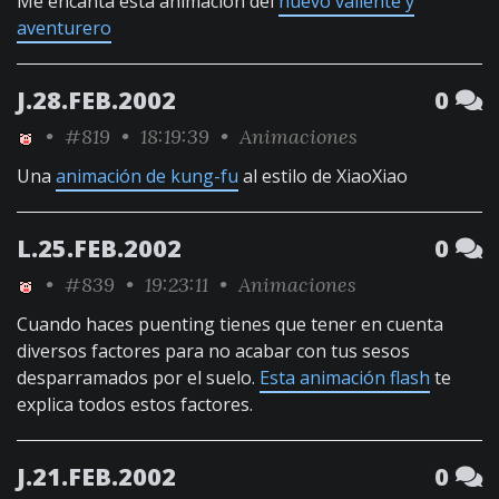
Me encanta esta animación del
huevo valiente y
aventurero
J.28.FEB.2002
0
•
#819
• 18:19:39 •
Animaciones
Una
animación de kung-fu
al estilo de XiaoXiao
L.25.FEB.2002
0
•
#839
• 19:23:11 •
Animaciones
Cuando haces puenting tienes que tener en cuenta
diversos factores para no acabar con tus sesos
desparramados por el suelo.
Esta animación flash
te
explica todos estos factores.
J.21.FEB.2002
0