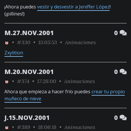
¡Ahora puedes
vestir y desvestir a Jeniffer López
!
(¡pillines!)
M.27.NOV.2001
0
•
#330
• 15:05:53 •
Animaciones
Zxylition
M.20.NOV.2001
0
•
#374
• 17:28:00 •
Animaciones
Ahora que empieza a hacer frío puedes
crear tu propio
muñeco de nieve
J.15.NOV.2001
0
•
#389
• 18:06:18 •
Animaciones