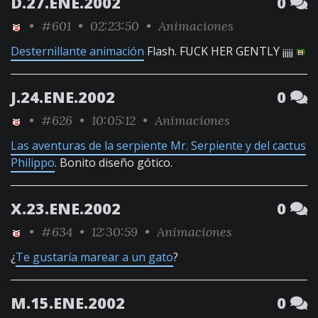
D.27.ENE.2002
0
•
#601
• 02:23:50 •
Animaciones
Desternillante animación
Flash. FUCK HER GENTLY ¡¡¡¡¡
J.24.ENE.2002
0
•
#626
• 10:05:12 •
Animaciones
Las aventuras de la serpiente Mr. Serpiente y del cactus
Philippo
. Bonito diseño gótico.
X.23.ENE.2002
0
•
#634
• 12:30:59 •
Animaciones
¿
Te gustaría marear a un gato
?
M.15.ENE.2002
0