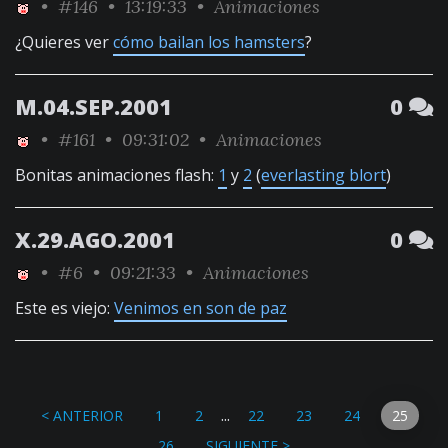
•
#146
• 13:19:33 •
Animaciones
¿Quieres ver
cómo bailan los hamsters
?
M.04.SEP.2001
0
•
#161
• 09:31:02 •
Animaciones
Bonitas animaciones flash:
1
y
2
(
everlasting blort
)
X.29.AGO.2001
0
•
#6
• 09:21:33 •
Animaciones
Este es viejo:
Venimos en son de paz
...
< ANTERIOR
1
2
22
23
24
25
26
SIGUIENTE >