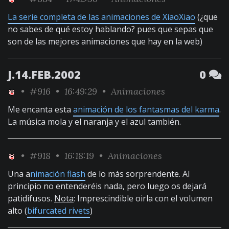
La serie completa de las animaciones de XiaoXiao
(¿que
no sabes de qué estoy hablando? pues que sepas que
son de las mejores animaciones que hay en la web)
J.14.FEB.2002
0
•
#916
• 16:49:29 •
Animaciones
Me encanta esta
animación de los fantasmas del karma
.
La música mola y el naranja y el azul también.
•
#918
• 16:18:19 •
Animaciones
Una a
nimación flash
de lo más sorprendente. Al
principio no entenderéis nada, pero luego os dejará
patidifusos.
Nota
: Imprescindible oirla con el volumen
alto (
bifurcated rivets
)