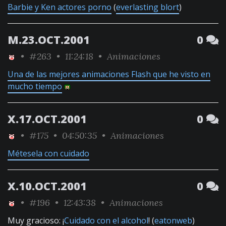
Barbie y Ken actores porno
(
everlasting blort
)
M.23.OCT.2001
0
•
#263
• 11:24:18 •
Animaciones
Una de las mejores animaciones Flash que he visto en
mucho tiempo
X.17.OCT.2001
0
•
#175
• 04:50:35 •
Animaciones
Métesela con cuidado
X.10.OCT.2001
0
•
#196
• 12:43:38 •
Animaciones
Muy gracioso: ¡
Cuidado con el alcohol
! (
eatonweb
)