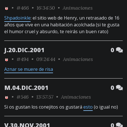
•
#466
• 16:34:50 •
Animaciones
Shpadoinkle
: el sitio web de Henry, un retrasado de 16
años que vive en una habitación acolchada (si te gusta
el humor cruel y absurdo, te reirás un buen rato)
J.20.DIC.2001
0
•
#494
• 09:24:44 •
Animaciones
Aznar se muere de risa
M.04.DIC.2001
0
•
#546
• 13:57:57 •
Animaciones
Si os gustan los conejitos os gustará
esto
(o igual no)
V.30.NOV.2001
0