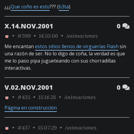
¿¿¿
Que coño es esto
??? (
b3ta
)
X.14.NOV.2001
0
•
#399
• 14:55:06 •
Animaciones
Me encantan
estos sitios llenos de virguerías Flash
sin
una razón de ser. No lo digo de coña, la verdad es que
me lo paso pipa jugueteando con sus chorradillas
interactivas.
V.02.NOV.2001
0
•
#435
• 15:14:28 •
Animaciones
Página en construcción
•
#437
• 15:07:29 •
Animaciones