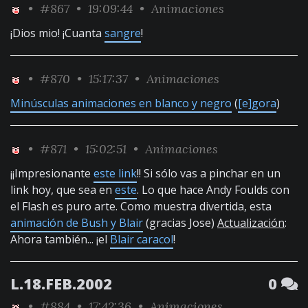
•
#867
• 19:09:44 •
Animaciones
¡Dios mio! ¡Cuanta
sangre
!
•
#870
• 15:17:37 •
Animaciones
Minúsculas animaciones en blanco y negro
(
[e]gora
)
•
#871
• 15:02:51 •
Animaciones
¡¡Impresionante
este link
!! Si sólo vas a pinchar en un
link hoy, que sea en
este
. Lo que hace Andy Foulds con
el Flash es puro arte. Como muestra divertida, esta
animación de Bush y Blair
(gracias Jose)
Actualización
:
Ahora también... ¡el
Blair caracol
!
L.18.FEB.2002
0
•
#884
• 17:42:36 •
Animaciones