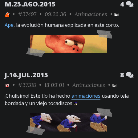
M.25.AGO.2015
4
•
#37497
• 09:26:36 •
Animaciones
•
Ape
, la evolución humana explicada en este corto.
J.16.JUL.2015
8
•
#37318
• 18:09:01 •
Animaciones
•
¡Chulísimo! Este tío ha hecho
animaciones
usando tela
bordada y un viejo tocadiscos