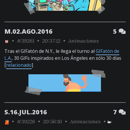
M.02.AGO.2016
5
•
#39261
• 20:37:12 •
Animaciones
Tras el GIFatón de N.Y., le llega el turno al
GIFatón de
L.A.
, 30 GIFs inspirados en Los Ángeles en sólo 30 días
[
relacionado
]
S.16.JUL.2016
7
•
#39226
• 20:56:10 •
Animaciones
•