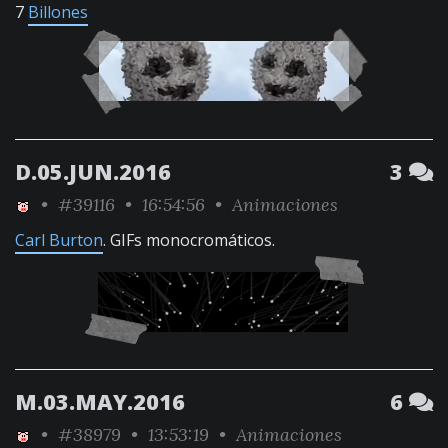
7
Billones
D.05.JUN.2016
3
•
#39116
• 16:54:56 •
Animaciones
Carl Burton
. GIFs monocromáticos.
M.03.MAY.2016
6
•
#38979
• 13:53:19 •
Animaciones