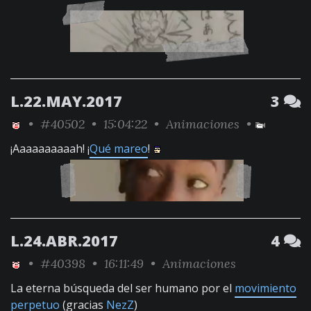
L.22.MAY.2017
3
•
#40502
• 15:04:22 •
Animaciones
•
¡Aaaaaaaaaah! ¡
Qué mareo
!
L.24.ABR.2017
4
•
#40398
• 16:11:49 •
Animaciones
La eterna búsqueda del ser humano por el
movimiento
perpetuo
(gracias
NezZ
)