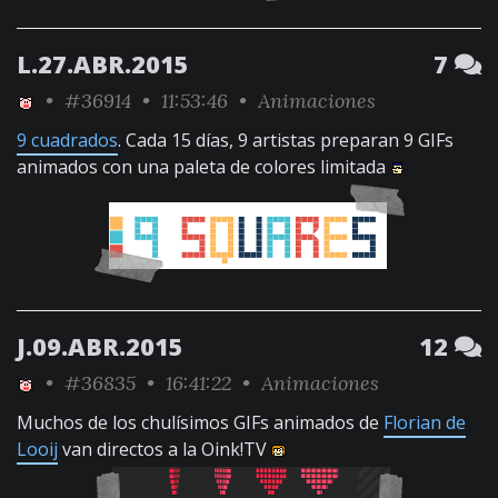
L.27.ABR.2015
7
•
#36914
• 11:53:46 •
Animaciones
9 cuadrados
. Cada 15 días, 9 artistas preparan 9 GIFs
animados con una paleta de colores limitada
J.09.ABR.2015
12
•
#36835
• 16:41:22 •
Animaciones
Muchos de los chulísimos GIFs animados de
Florian de
Looij
van directos a la Oink!TV