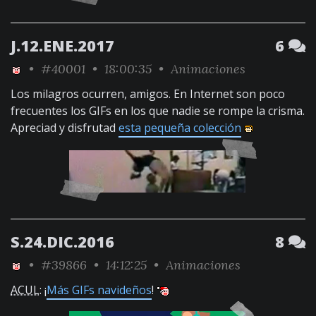
J.12.ENE.2017
6
•
#40001
• 18:00:35 •
Animaciones
Los milagros ocurren, amigos. En Internet son poco
frecuentes los GIFs en los que nadie se rompe la crisma.
Apreciad y disfrutad
esta pequeña colección
S.24.DIC.2016
8
•
#39866
• 14:12:25 •
Animaciones
ACUL
: ¡
Más GIFs navideños
!