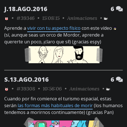
J.18.AGO.2016
6
•
#39346
• 15:08:15 •
Animaciones
•
Aprende a
vivir con tu aspecto físico
con este vídeo
(sí, aunque seas un orco de Mordor, aprende a
quererte un poco, ¡claro que sí!) (gracias espy)
S.13.AGO.2016
6
•
#39308
• 10:56:06 •
Animaciones
•
Cuando por fin comience el turismo espacial, estas
serán
las formas más habituales de morir
(los humanos
tendemos a morirnos continuamente) (gracias Pan)