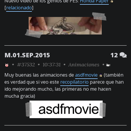
Nuevo vídeo de los genios de PES:
Honda Paper
[
relacionado
]
M.01.SEP.2015
12
•
#37532
• 10:37:31 •
Animaciones
•
Muy buenas las animaciones de
asdfmovie
(también
es verdad que si veo este
recopilatorio
parece que han
ido mejorando mucho, las primeras no me hacen
mucha gracia)