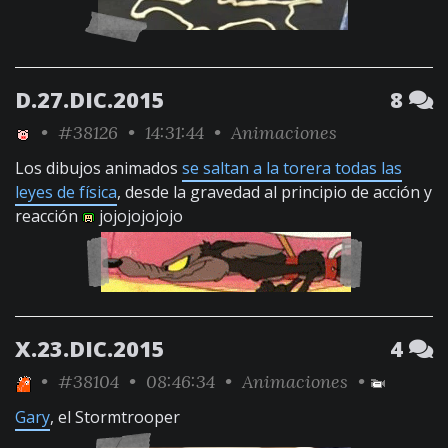
D.27.DIC.2015
8
•
#38126
• 14:31:44 •
Animaciones
Los dibujos animados
se saltan a la torera todas las
leyes de física
, desde la gravedad al principio de acción y
reacción
jojojojojojo
X.23.DIC.2015
4
•
#38104
• 08:46:34 •
Animaciones
•
Gary
, el Stormtrooper