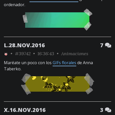
ordenador.
L.28.NOV.2016
7
•
#39742
• 16:36:43 •
Animaciones
Maréate un poco con los
GIFs florales
de Anna
Taberko.
X.16.NOV.2016
3