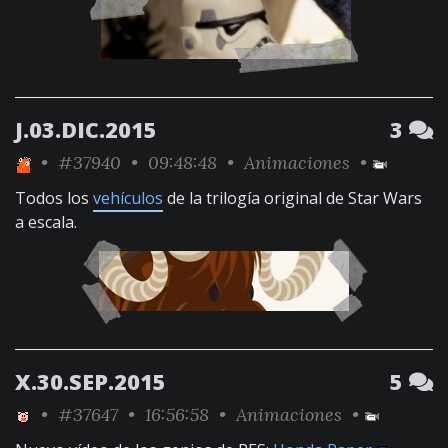
J.03.DIC.2015
3
•
#37940
• 09:48:48 •
Animaciones
•
Todos los
vehículos
de la trilogía original de Star Wars
a escala.
X.30.SEP.2015
5
•
#37647
• 16:56:58 •
Animaciones
•