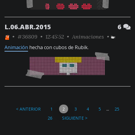
L.06.ABR.2015
6
•
#36809
• 12:45:52 •
Animaciones
•
Animación
hecha con cubos de Rubik.
...
< ANTERIOR
1
2
3
4
5
25
26
SIGUIENTE >