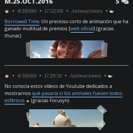
M.25.OCT.2016
5
•
#39590
• 17:52:08 •
Animaciones
•
Borrowed Time
. Un precioso corto de animación que ha
ganado multitud de premios [
web oficial
] (gracias
thunac)
•
#39589
• 17:29:31 •
Animaciones
•
No conocía estos vídeos de Youtube dedicados a
mostrarnos
qué pasaría si los animales fuesen todos
esféricos
(gracias Focusyn)