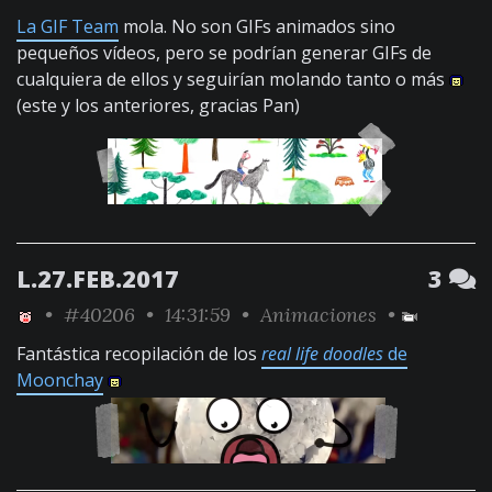
La GIF Team
mola. No son GIFs animados sino
pequeños vídeos, pero se podrían generar GIFs de
cualquiera de ellos y seguirían molando tanto o más
(este y los anteriores, gracias Pan)
L.27.FEB.2017
3
•
#40206
• 14:31:59 •
Animaciones
•
Fantástica recopilación de los
real life doodles
de
Moonchay