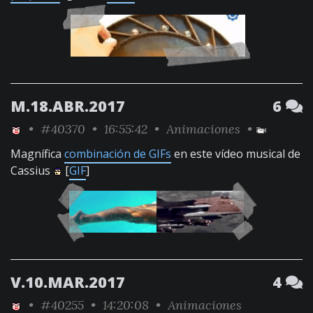
M.18.ABR.2017
6
•
#40370
• 16:55:42 •
Animaciones
•
Magnífica
combinación de GIFs
en este vídeo musical de
Cassius
[
GIF
]
V.10.MAR.2017
4
•
#40255
• 14:20:08 •
Animaciones