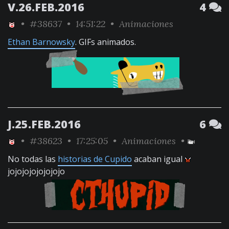
V.26.FEB.2016
4
•
#38637
• 14:51:22 •
Animaciones
Ethan Barnowsky
. GIFs animados.
J.25.FEB.2016
6
•
#38623
• 17:25:05 •
Animaciones
•
No todas las
historias de Cupido
acaban igual
jojojojojojojojo