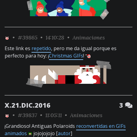
•
#39865
• 14:10:28 •
Animaciones
Este link es
repetido
, pero me da igual porque es
perfecto para hoy: ¡
Christmas GIFs
!
X.21.DIC.2016
3
•
#39837
• 11:05:11 •
Animaciones
¡Grandioso! Antiguas Polaroids
reconvertidas en GIFs
animados
jojojojojo [
autor
]