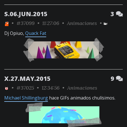
S.06.JUN.2015
3
•
#37099
• 11:27:06 •
Animaciones
•
Dj Opiuo,
Quack Fat
X.27.MAY.2015
9
•
#37025
• 12:34:56 •
Animaciones
Michael Shillingburg
hace GIFs animados chulísimos.