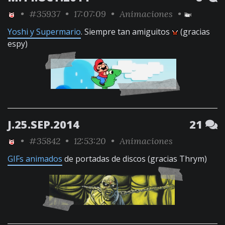
•
#35937
• 17:07:09 •
Animaciones
•
Yoshi y Supermario
. Siempre tan amiguitos
(gracias
espy)
J.25.SEP.2014
21
•
#35842
• 12:53:20 •
Animaciones
GIFs animados
de portadas de discos (gracias Thrym)