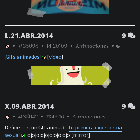
L.21.ABR.2014
9
•
#35094
• 14:20:09 •
Animaciones
•
¡
GIFs animados
!
[
vídeo
]
X.09.ABR.2014
9
•
#35042
• 11:43:16 •
Animaciones
Define con un GIF animado
tu primera experiencia
sexual
jojojojojojojojojojo [
mirror
]