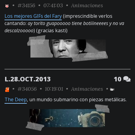
•
#34156
• 07:41:03 •
Animaciones
Los mejores GIFs del Fary
(imprescindible verlos
cantando:
ay torito guapooooo tiene botiiineeees y no va
descalzooooo
) (gracias kasti)
L.28.OCT.2013
10
•
#34056
• 10:19:01 •
Animaciones
•
The Deep
, un mundo submarino con piezas metálicas.