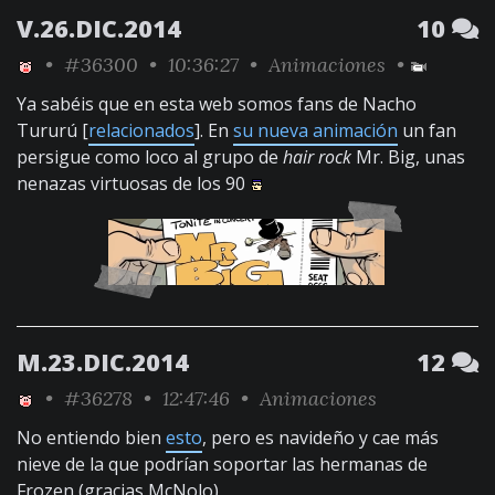
V.26.DIC.2014
10
•
#36300
• 10:36:27 •
Animaciones
•
Ya sabéis que en esta web somos fans de Nacho
Tururú [
relacionados
]. En
su nueva animación
un fan
persigue como loco al grupo de
hair rock
Mr. Big, unas
nenazas virtuosas de los 90
M.23.DIC.2014
12
•
#36278
• 12:47:46 •
Animaciones
No entiendo bien
esto
, pero es navideño y cae más
nieve de la que podrían soportar las hermanas de
Frozen (gracias McNolo)