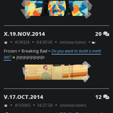
X.19.NOV.2014
20
•
#36124
• 04:10:10 •
Animaciones
•
Frozen + Breaking Bad =
Do you want to build a meth
lab?
jojojojojojojojo
V.17.OCT.2014
12
•
#35965
• 14:27:58 •
Animaciones