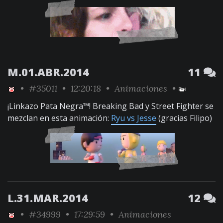
M.01.ABR.2014
11
•
#35011
• 12:20:18 •
Animaciones
•
¡Linkazo Pata Negra™! Breaking Bad y Street Fighter se
mezclan en esta animación:
Ryu vs Jesse
(gracias Filipo)
L.31.MAR.2014
12
•
#34999
• 17:29:59 •
Animaciones