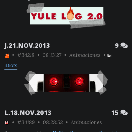
J.21.NOV.2013
9
•
#34218
• 08:13:27 •
Animaciones
•
iDiots
L.18.NOV.2013
15
•
#34189
• 08:28:52 •
Animaciones