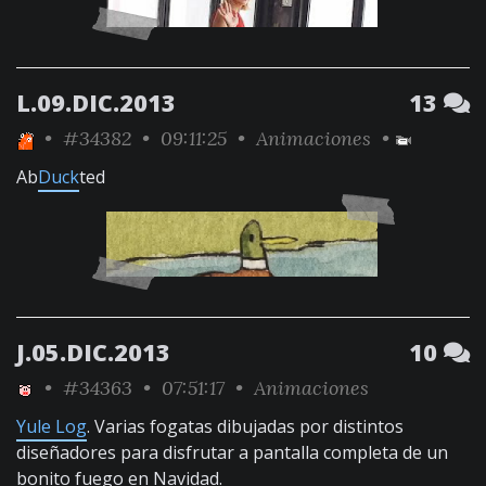
L.09.DIC.2013
13
•
#34382
• 09:11:25 •
Animaciones
•
Ab
Duck
ted
J.05.DIC.2013
10
•
#34363
• 07:51:17 •
Animaciones
Yule Log
. Varias fogatas dibujadas por distintos
diseñadores para disfrutar a pantalla completa de un
bonito fuego en Navidad.