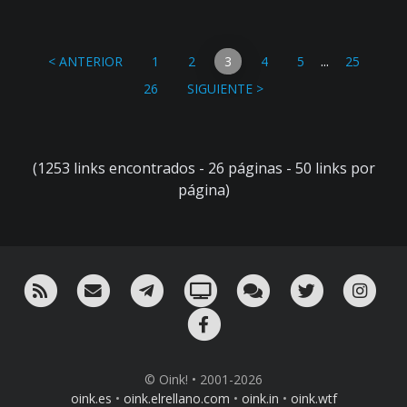
...
< ANTERIOR
1
2
3
4
5
25
26
SIGUIENTE >
(1253 links encontrados - 26 páginas - 50 links por
página)
RSS
¡Mándame un email!
¡Nuestro canal en Telegram!
Oink! TV
Charla con nosotros 
Twitter
Ins
Facebook
© Oink! • 2001-2026
oink.es
•
oink.elrellano.com
•
oink.in
•
oink.wtf