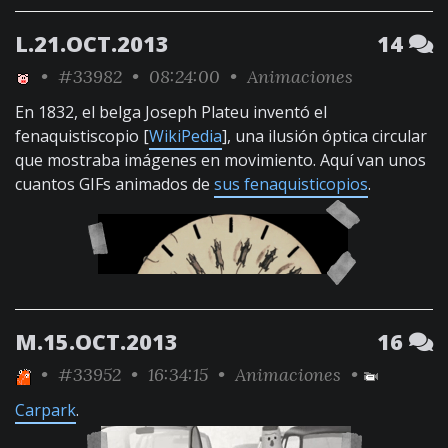
L.21.OCT.2013
14
•
#33982
• 08:24:00 •
Animaciones
En 1832, el belga Joseph Plateu inventó el
fenaquistiscopio [
WikiPedia
], una ilusión óptica circular
que mostraba imágenes en movimiento. Aquí van unos
cuantos GIFs animados de
sus fenaquisticopios
.
M.15.OCT.2013
16
•
#33952
• 16:34:15 •
Animaciones
•
Carpark
.