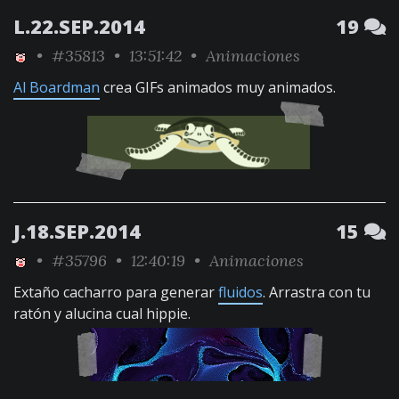
L.22.SEP.2014
19
•
#35813
• 13:51:42 •
Animaciones
Al Boardman
crea GIFs animados muy animados.
J.18.SEP.2014
15
•
#35796
• 12:40:19 •
Animaciones
Extaño cacharro para generar
fluidos
. Arrastra con tu
ratón y alucina cual hippie.