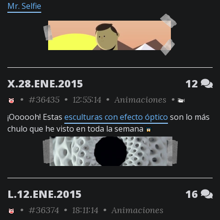
Mr. Selfie
X.28.ENE.2015
12
•
#36435
• 12:55:14 •
Animaciones
•
¡Oooooh! Estas
esculturas con efecto óptico
son lo más
chulo que he visto en toda la semana
L.12.ENE.2015
16
•
#36374
• 18:11:14 •
Animaciones