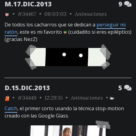
M.17.DIC.2013
9
•
#34467
• 08:03:03 •
Animaciones
De todos los cacharros que se dedican a
perseguir mi
ratón
, este es mi favorito
(cuidadito si eres epiléptico)
(gracias NezZ)
D.15.DIC.2013
5
•
#34449
• 12:29:15 •
Animaciones
•
Catch
, el primer corto usando la técnica stop-motion
creado con las Google Glass.