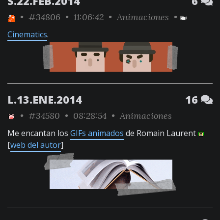
S.22.FEB.2014
6
•
#34806
• 11:06:42 •
Animaciones
•
Cinematics
.
L.13.ENE.2014
16
•
#34580
• 08:28:54 •
Animaciones
Me encantan los
GIFs animados
de Romain Laurent
[
web del autor
]