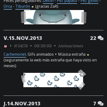
Peces perseguidores:
Delfín
-
Pez payaso
-
Pez globo
-
Orca
-
Tiburón
(gracias ZaR)
V.15.NOV.2013
22
•
#34178
• 08:30:08 •
Animaciones
Cachemonet
. GIFs animados + Música extraña
(seguramente la web más extraña que haya visto en
meses)
J.14.NOV.2013
7