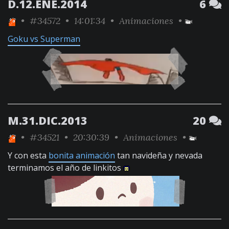
D.12.ENE.2014
6
•
#34572
• 14:01:34 •
Animaciones
•
Goku vs Superman
M.31.DIC.2013
20
•
#34521
• 20:30:39 •
Animaciones
•
Y con esta
bonita animación
tan navideña y nevada
terminamos el año de linkitos