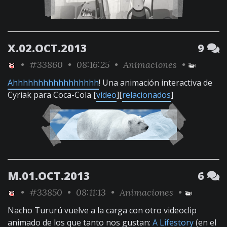
X.02.OCT.2013
9
•
#33860
• 08:16:25 •
Animaciones
•
Ahhhhhhhhhhhhhhhhh
! Una animación interactiva de
Cyriak para Coca-Cola [
vídeo
][
relacionados
]
M.01.OCT.2013
6
•
#33850
• 08:11:13 •
Animaciones
•
Nacho Tururú vuelve a la carga con otro videoclip
animado de los que tanto nos gustan:
A Lifestory
(en el