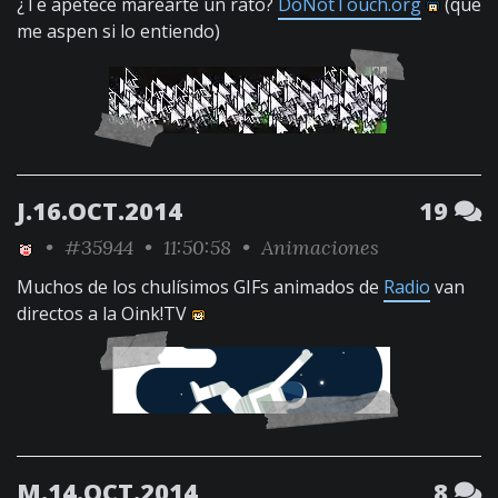
¿Te apetece marearte un rato?
DoNotTouch.org
(que
me aspen si lo entiendo)
J.16.OCT.2014
19
•
#35944
• 11:50:58 •
Animaciones
Muchos de los chulísimos GIFs animados de
Radio
van
directos a la Oink!TV
M.14.OCT.2014
8