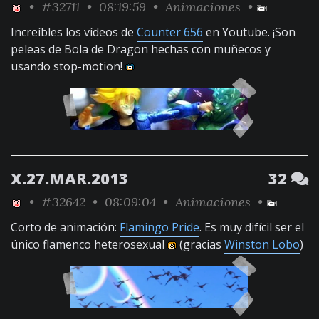
•
#32711
• 08:19:59 •
Animaciones
•
Increíbles los vídeos de
Counter 656
en Youtube. ¡Son
peleas de Bola de Dragon hechas con muñecos y
usando stop-motion!
X.27.MAR.2013
32
•
#32642
• 08:09:04 •
Animaciones
•
Corto de animación:
Flamingo Pride
. Es muy difícil ser el
único flamenco heterosexual
(gracias
Winston Lobo
)