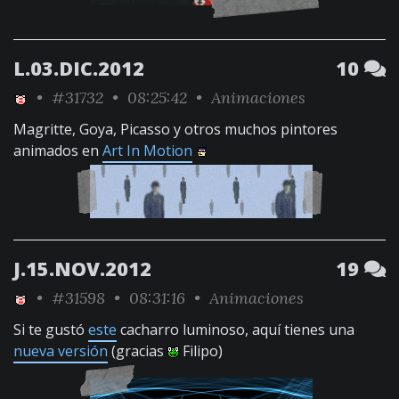
L.03.DIC.2012
10
•
#31732
• 08:25:42 •
Animaciones
Magritte, Goya, Picasso y otros muchos pintores
animados en
Art In Motion
J.15.NOV.2012
19
•
#31598
• 08:31:16 •
Animaciones
Si te gustó
este
cacharro luminoso, aquí tienes una
nueva versión
(gracias
Filipo)