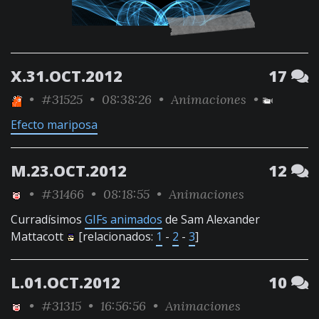
X.31.OCT.2012
17
•
#31525
• 08:38:26 •
Animaciones
•
Efecto mariposa
M.23.OCT.2012
12
•
#31466
• 08:18:55 •
Animaciones
Curradísimos
GIFs animados
de Sam Alexander
Mattacott
[relacionados:
1
-
2
-
3
]
L.01.OCT.2012
10
•
#31315
• 16:56:56 •
Animaciones