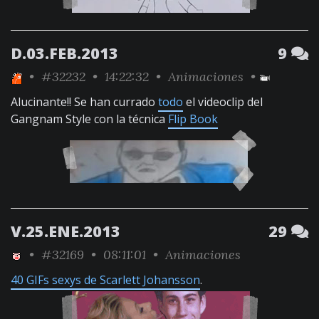
D.03.FEB.2013
9
•
#32232
• 14:22:32 •
Animaciones
•
Alucinante!! Se han currado
todo
el videoclip del
Gangnam Style con la técnica
Flip Book
V.25.ENE.2013
29
•
#32169
• 08:11:01 •
Animaciones
40 GIFs sexys de Scarlett Johansson
.