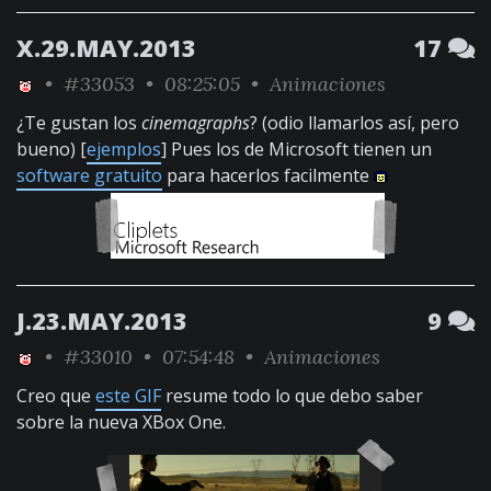
X.29.MAY.2013
17
•
#33053
• 08:25:05 •
Animaciones
¿Te gustan los
cinemagraphs
? (odio llamarlos así, pero
bueno) [
ejemplos
] Pues los de Microsoft tienen un
software gratuito
para hacerlos facilmente
J.23.MAY.2013
9
•
#33010
• 07:54:48 •
Animaciones
Creo que
este GIF
resume todo lo que debo saber
sobre la nueva XBox One.