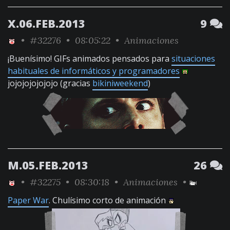
X.06.FEB.2013
9
•
#32276
• 08:05:22 •
Animaciones
¡Buenísimo! GIFs animados pensados para
situaciones
habituales de informáticos y programadores
jojojojojojojo (gracias
bikiniweekend
)
M.05.FEB.2013
26
•
#32275
• 08:30:18 •
Animaciones
•
Paper War
. Chulísimo corto de animación