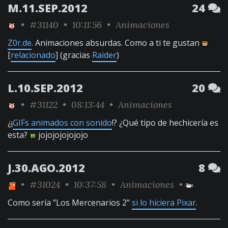
M.11.SEP.2012
24
•
#31140
• 10:11:56 •
Animaciones
Z0r.de
. Animaciones absurdas. Como a ti te gustan
[
relacionado
] (gracias
Raider
)
L.10.SEP.2012
20
•
#31122
• 08:13:44 •
Animaciones
¿¡
GIFs animados con sonido
!? ¿Qué tipo de hechicería es
esta?
jojojojojojojo
J.30.AGO.2012
8
•
#31024
• 10:37:58 •
Animaciones
•
Como sería "Los Mercenarios 2"
si lo hiciera Pixar
.