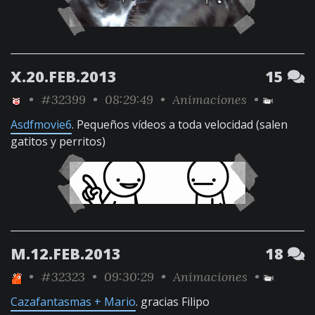
X.20.FEB.2013
15
•
#32399
• 08:29:49 •
Animaciones
•
Asdfmovie6
. Pequeños vídeos a toda velocidad (salen
gatitos y perritos)
M.12.FEB.2013
18
•
#32323
• 09:30:29 •
Animaciones
•
Cazafantasmas + Mario
. gracias Filipo