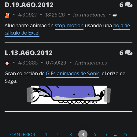
D.19.AGO.2012
6
•
#30927
• 18:26:26 •
Animaciones
•
Alucinante animación
stop-motion
usando una
hoja de
cálculo de Excel
.
L.13.AGO.2012
6
•
#30885
• 07:59:29 •
Animaciones
Gran colección de
GIFs animados de Sonic
, el erizo de
Sega.
...
< ANTERIOR
1
2
3
4
5
6
25