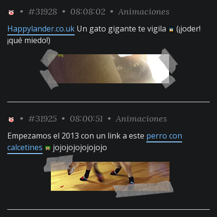
•
#31928
• 08:08:02 •
Animaciones
Happylander.co.uk
Un gato gigante te vigila
(¡joder!
¡qué miedo!)
•
#31925
• 08:00:51 •
Animaciones
Empezamos el 2013 con un link a este
perro con
calcetines
jojojojojojojojo