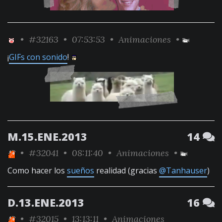
•
#32163
• 07:53:53 •
Animaciones
•
¡
GIFs con sonido
!
M.15.ENE.2013
14
•
#32041
• 08:11:40 •
Animaciones
•
Como hacer los
sueños
realidad (gracias
@Tanhauser
)
D.13.ENE.2013
16
•
#32015
• 13:13:11 •
Animaciones