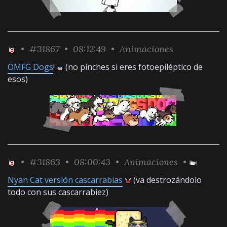
•
#31867
• 08:12:49 •
Animaciones
OMFG Dogs
!
(no pinches si eres fotoepiléptico de
esos)
•
#31863
• 08:00:43 •
Animaciones
•
Nyan Cat versión cascarrabias
(va destrozándolo
todo con sus cascarrabiez)