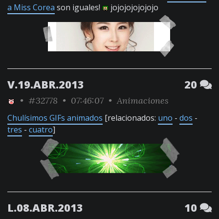
a Miss Corea
son iguales!
jojojojojojojo
V.19.ABR.2013
20
•
#32778
• 07:46:07 •
Animaciones
Chulísimos GIFs animados
[relacionados:
uno
-
dos
-
tres
-
cuatro
]
L.08.ABR.2013
10