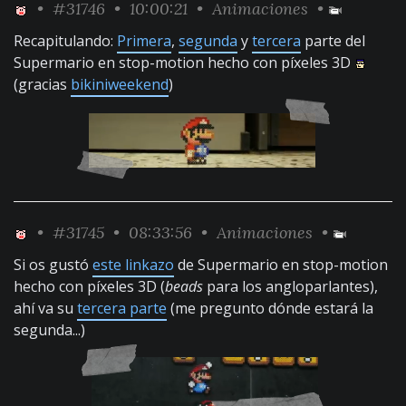
•
#31746
• 10:00:21 •
Animaciones
•
Recapitulando:
Primera
,
segunda
y
tercera
parte del
Supermario en stop-motion hecho con píxeles 3D
(gracias
bikiniweekend
)
•
#31745
• 08:33:56 •
Animaciones
•
Si os gustó
este linkazo
de Supermario en stop-motion
hecho con píxeles 3D (
beads
para los angloparlantes),
ahí va su
tercera parte
(me pregunto dónde estará la
segunda...)