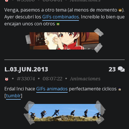
Venga, pasemos a otro tema (al menos de momento
).
Ayer descubrí los
GIFs combinados
. Increíble lo bien que
encajan unos con otros
L.03.JUN.2013
23
•
#33074
• 08:07:22 •
Animaciones
Erdal Inci hace
GIFs animados
perfectamente cíclicos
[
tumblr
]