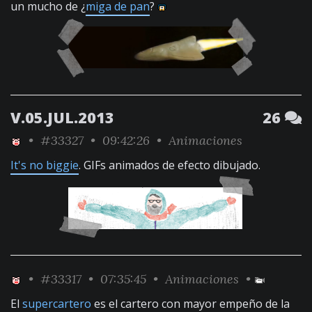
un mucho de ¿
miga de pan
?
V.05.JUL.2013
26
•
#33327
• 09:42:26 •
Animaciones
It's no biggie
. GIFs animados de efecto dibujado.
•
#33317
• 07:35:45 •
Animaciones
•
El
supercartero
es el cartero con mayor empeño de la