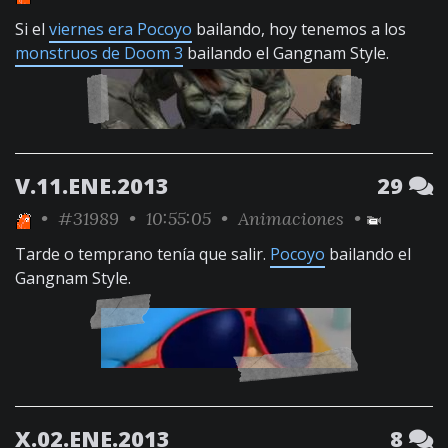
Si el
viernes era Pocoyo
bailando, hoy tenemos a los
monstruos de Doom 3
bailando el Gangnam Style.
V.11.ENE.2013
29
•
#31989
• 10:55:05 •
Animaciones
•
Tarde o temprano tenía que salir.
Pocoyo
bailando el
Gangnam Style.
X.02.ENE.2013
8