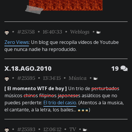
•
#25758
• 16:40:33 •
Weblogs
•
Zero Views
: Un blog que recopila vídeos de Youtube
que nunca nadie ha reproducido.
X.18.AGO.2010
19
•
#25595
• 13:34:15 •
Música
•
[ El momento WTF de hoy ]
Un trio de
perturbados
músicos
chinos
filipinos
japoneses
asiáticos que no
puedes perderte:
El trío del casio
. (Atentos a la musica,
el cantante, a la letra, los bailes...
)
•
#25593
• 12:06:12 •
TV
•