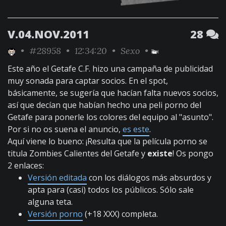
V.04.NOV.2011
28
•
#28958
• 12:34:20 •
Sexo
•
Este año el Getafe C.F. hizo una campaña de publicidad
muy sonada para captar socios. En el spot,
básicamente, se sugería que hacían falta nuevos socios,
así que decían que habían hecho una peli porno del
Getafe para ponerle los colores del equipo al "asunto".
Por si no os suena el anuncio,
es este
.
Aquí viene lo bueno: ¡Resulta que la película porno se
titula Zombies Calientes del Getafe y
existe
! Os pongo
2 enlaces:
Versión editada
con los diálogos más absurdos y
apta para (casi) todos los públicos. Sólo sale
alguna teta.
Versión porno
(+18 XXX) completa.