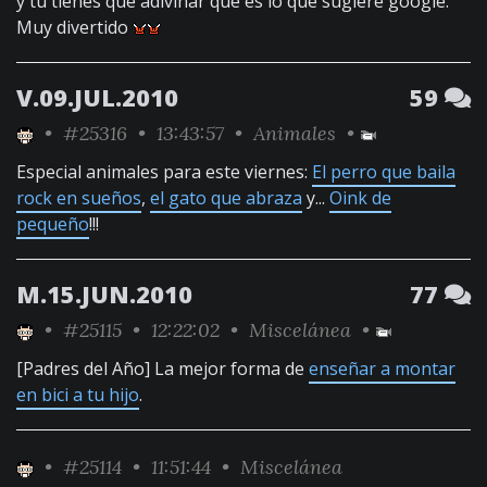
y tu tienes que adivinar que es lo que sugiere google.
Muy divertido
V.09.JUL.2010
59
•
#25316
• 13:43:57 •
Animales
•
Especial animales para este viernes:
El perro que baila
rock en sueños
,
el gato que abraza
y...
Oink de
pequeño
!!!
M.15.JUN.2010
77
•
#25115
• 12:22:02 •
Miscelánea
•
[Padres del Año] La mejor forma de
enseñar a montar
en bici a tu hijo
.
•
#25114
• 11:51:44 •
Miscelánea