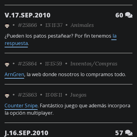
V.17.SEP.2010
60
•
#25866
• 13:11:37 •
Animales
¿Pueden los patos pestañear? Por fin tenemos
la
respuesta
.
•
#25864
• 11:15:59 •
Inventos/Compras
ArnGren
, la web donde nosotros lo compramos todo.
•
#25863
• 11:08:11 •
Juegos
Counter Snipe
. Fantástico juego que además incorpora
la opción multiplayer.
J.16.SEP.2010
57