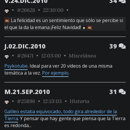
V.24.DIC.2010
34
•
#26628
• 22:30:00 •
La felicidad es un sentimiento que sólo se percibe si
el que la da la emana ¡Feliz Navidad!
J.02.DIC.2010
39
•
#26471
• 12:03:00 •
Miscelánea
Psykotube
. Ideal para ver 20 vídeos de una misma
temática a la vez.
Por ejemplo
.
M.21.SEP.2010
31
•
#25896
• 12:53:03 •
Historia
Galileo estaba equivocado, todo gira alrededor de la
Tierra
. Y pensar que hay gente que piensa que la Tierra
es redonda...