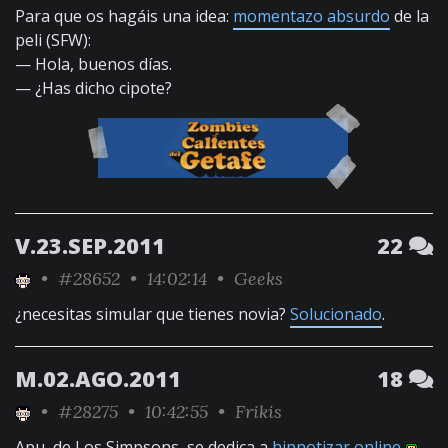
Para que os hagáis una idea:
momentazo absurdo
de la
peli (SFW):
— Hola, buenos días.
— ¿Has dicho cipote?
V.23.SEP.2011
22
•
#28652
• 14:02:14 •
Geeks
¿necesitas simular que tienes novia?
Solucionado
.
M.02.AGO.2011
18
•
#28275
• 10:42:55 •
Frikis
Apu, de Los Simpsons, se dedica a
hipnotizar online