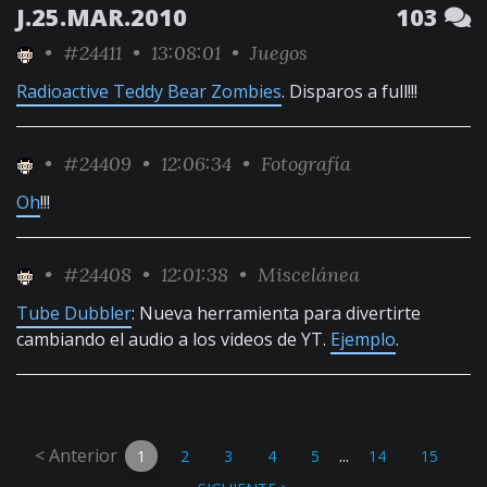
J.25.MAR.2010
103
•
#24411
• 13:08:01 •
Juegos
Radioactive Teddy Bear Zombies
. Disparos a full!!!
•
#24409
• 12:06:34 •
Fotografía
Oh
!!!
•
#24408
• 12:01:38 •
Miscelánea
Tube Dubbler
: Nueva herramienta para divertirte
cambiando el audio a los videos de YT.
Ejemplo
.
< Anterior
...
1
2
3
4
5
14
15