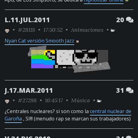
L.11.JUL.2011
20
•
#28118
• 17:50:52 •
Animaciones
•
Nyan Cat versión Smooth Jazz
J.17.MAR.2011
31
•
#27298
• 16:45:17 •
Música
•
¿Centrales nucleares? si son como la
central nuclear de
Garoña
, SI!!! (menudo rap se marcan sus trabajadores)