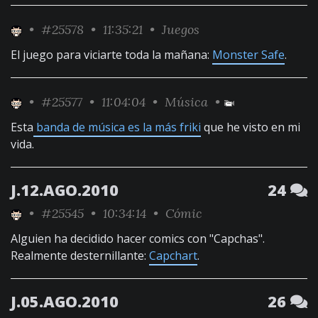
•
#25578
• 11:35:21 •
Juegos
El juego para viciarte toda la mañana:
Monster Safe
.
•
#25577
• 11:04:04 •
Música
•
Esta
banda de música es la más friki
que he visto en mi
vida.
J.12.AGO.2010
24
•
#25545
• 10:34:14 •
Cómic
Alguien ha decidido hacer comics con "Capchas".
Realmente desternillante:
Capchart
.
J.05.AGO.2010
26