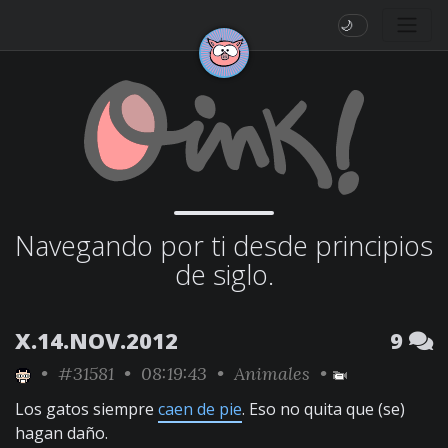
🌙
Navegando por ti desde principios
de siglo.
X.14.NOV.2012
9
•
#31581
• 08:19:43 •
Animales
•
Los gatos siempre
caen de pie
. Eso no quita que (se)
hagan daño.