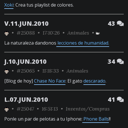
Xoki
: Crea tus playlist de colores.
V.11.JUN.2010
43
•
#25088
• 17:10:26 •
Animales
•
La naturaleza dandonos
lecciones de humanidad.
J.10.JUN.2010
34
•
#25065
• 11:18:33 •
Animales
[Blog de hoy]
Chase No Face
: El gato
descarado
.
L.07.JUN.2010
41
•
#25047
• 16:51:13 •
Inventos/Compras
Ponle un par de pelotas a tu Iphone:
Phone Balls
!!