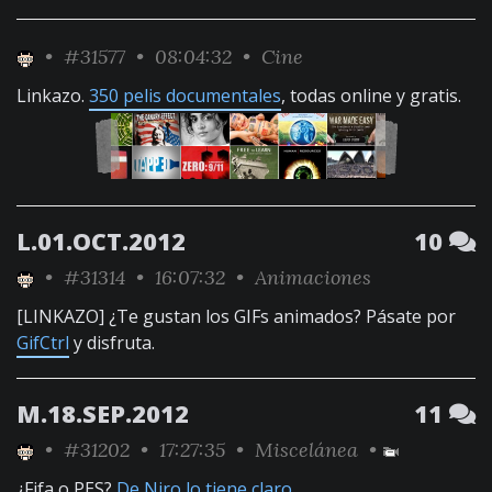
•
#31577
• 08:04:32 •
Cine
Linkazo.
350 pelis documentales
, todas online y gratis.
L.01.OCT.2012
10
•
#31314
• 16:07:32 •
Animaciones
[LINKAZO] ¿Te gustan los GIFs animados? Pásate por
GifCtrl
y disfruta.
M.18.SEP.2012
11
•
#31202
• 17:27:35 •
Miscelánea
•
¿Fifa o PES?
De Niro lo tiene claro
.