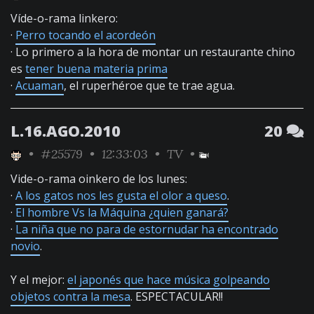
Víde-o-rama linkero:
·
Perro tocando el acordeón
· Lo primero a la hora de montar un restaurante chino
es
tener buena materia prima
·
Acuaman
, el ruperhéroe que te trae agua.
L.16.AGO.2010
20
•
#25579
• 12:33:03 •
TV
•
Vide-o-rama oinkero de los lunes:
·
A los gatos nos les gusta el olor a queso
.
·
El hombre Vs la Máquina ¿quien ganará?
·
La niña que no para de estornudar ha encontrado
novio
.
Y el mejor:
el japonés que hace música golpeando
objetos contra la mesa
. ESPECTACULAR!!