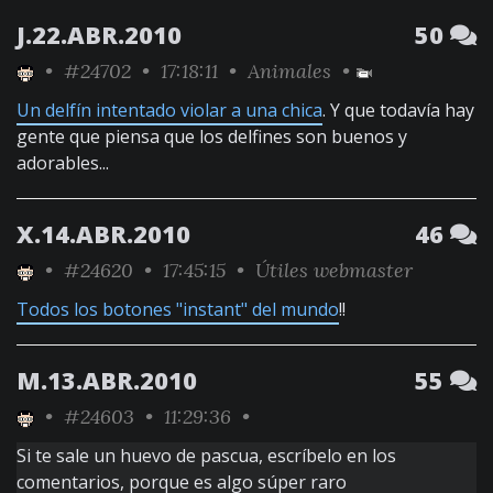
J.22.ABR.2010
50
•
#24702
• 17:18:11 •
Animales
•
Un delfín intentado violar a una chica
. Y que todavía hay
gente que piensa que los delfines son buenos y
adorables...
X.14.ABR.2010
46
•
#24620
• 17:45:15 •
Útiles webmaster
Todos los botones "instant" del mundo
!!
M.13.ABR.2010
55
•
#24603
• 11:29:36 •
Si te sale un huevo de pascua, escríbelo en los
comentarios, porque es algo súper raro