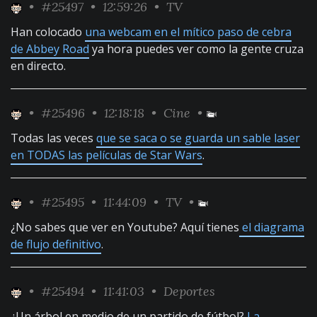
•
#25497
• 12:59:26 •
TV
Han colocado
una webcam en el mítico paso de cebra
de Abbey Road
ya hora puedes ver como la gente cruza
en directo.
•
#25496
• 12:18:18 •
Cine
•
Todas las veces
que se saca o se guarda un sable laser
en TODAS las películas de Star Wars
.
•
#25495
• 11:44:09 •
TV
•
¿No sabes que ver en Youtube? Aquí tienes
el diagrama
de flujo definitivo
.
•
#25494
• 11:41:03 •
Deportes
¿Un árbol en medio de un partido de fútbol?
La