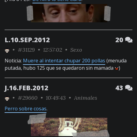
L.10.SEP.2012
20
•
#31129
• 12:57:02 •
Sexo
Noticia:
Muere al intentar chupar 200 pollas
(menuda
putada, hubo 125 que se quedaron sin mamada
)
J.16.FEB.2012
43
•
#29660
• 10:49:43 •
Animales
Perro sobre cosas
.