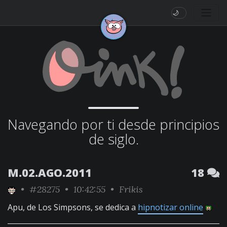
🌙
Navegando por ti desde principios
de siglo.
M.02.AGO.2011
18
•
#28275
• 10:42:55 •
Frikis
Apu, de Los Simpsons, se dedica a
hipnotizar online