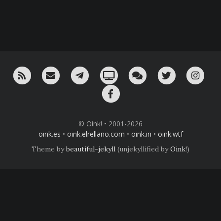
RSS
¡Mándame un email!
¡Nuestro canal en Telegram!
Oink! TV
Charla con nosotros 
Twitter
Ins
Facebook
© Oink! • 2001-2026
oink.es
•
oink.elrellano.com
•
oink.in
•
oink.wtf
Theme by
beautiful-jekyll
(unjekyllified by
Oink!
)