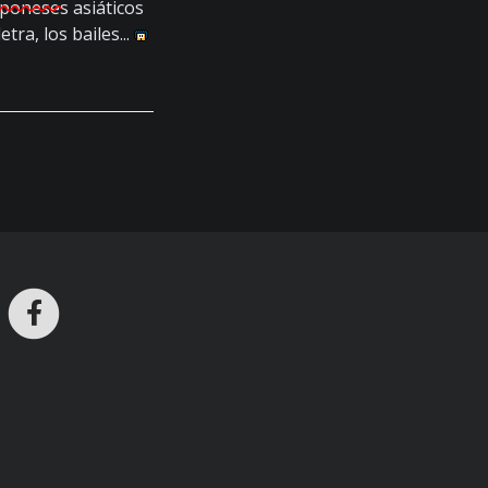
aponeses
asiáticos
etra, los bailes...
ros en Telegram
nstagram
Facebook