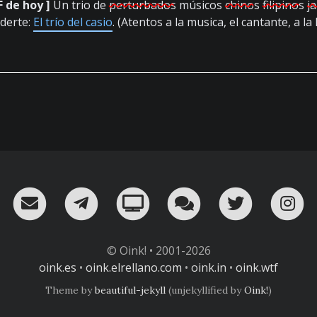
 de hoy ]
Un trio de
perturbados
músicos
chinos
filipinos
j
derte:
El trío del casio
. (Atentos a la musica, el cantante, a la l
RSS
¡Mándame un email!
¡Nuestro canal en Telegram!
Oink! TV
Charla con nosot
Twitter
I
© Oink! • 2001-2026
oink.es
•
oink.elrellano.com
•
oink.in
•
oink.wtf
Theme by
beautiful-jekyll
(unjekyllified by
Oink!
)