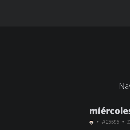
Nav
miércole
•
#25595
• 1