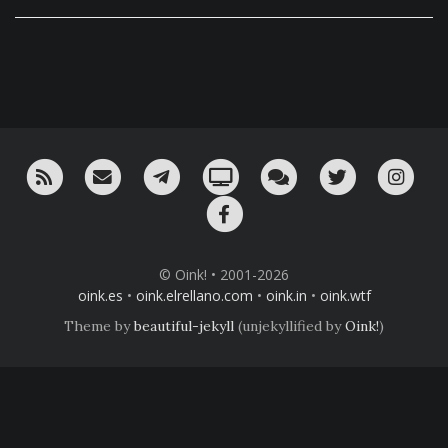
RSS
¡Mándame un email!
¡Nuestro canal en Telegram!
Oink! TV
Charla con nosotros 
Twitter
Ins
Facebook
© Oink! • 2001-2026
oink.es
•
oink.elrellano.com
•
oink.in
•
oink.wtf
Theme by
beautiful-jekyll
(unjekyllified by
Oink!
)