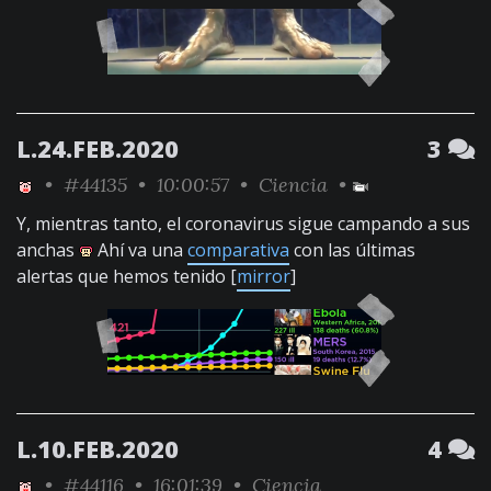
L.24.FEB.2020
3
•
#44135
• 10:00:57 •
Ciencia
•
Y, mientras tanto, el coronavirus sigue campando a sus
anchas
Ahí va una
comparativa
con las últimas
alertas que hemos tenido [
mirror
]
L.10.FEB.2020
4
•
#44116
• 16:01:39 •
Ciencia