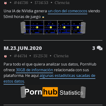
•
#44736
• 17:14:53 •
Ciencia
Una IA de NVidia genera
un clon del comecocos
viendo
50mil horas de juego
M.23.JUN.2020
3
•
#44714
• 15:25:31 •
Ciencia
Para todo el que quiera analizar sus datos, PornHub
ofrece
30GB de información
relacionada con sus
plataforma. He aquí
algunas estadísticas sacadas de
estos datos
.