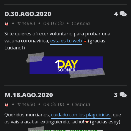
D.30.AGO.2020
4
•
#44983
• 09:07:50 •
Ciencia
Si te quieres ofrecer voluntario para probar una
vacuna coronavírica,
esta es tu web
(gracias
Lucianot)
M.18.AGO.2020
3
•
#44950
• 09:56:03 •
Ciencia
Queridos murcianos,
cuidado con los plaguicidas
, que
os vais a acabar extinguiendo, ¡acho!
(gracias espy)