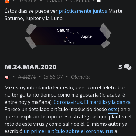
•
#44369
• 11:38:15 •
Ciencia
•
Éstos días se puede ver
prácticamente juntos
Marte,
Saturno, Jupiter y la Luna
M.24.MAR.2020
3
•
#44274
• 15:56:37 •
Ciencia
Me estoy intentando leer esto, pero con el teletrabajo
no tengo tanto tiempo como me gustaría (lo acabaré
entre hoy y mañana):
Coronavirus. El martillo y la danza
.
Parece un detallado artículo (traducido desde
este
) en el
que se explican las opciones estratégicas que plantea el
reto de este virus y cómo salir de él. El mismo autor ya
escribió
un primer artículo sobre el coronavirus
a