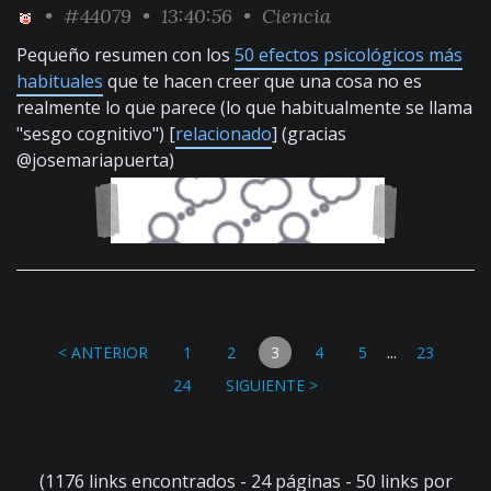
•
#44079
• 13:40:56 •
Ciencia
Pequeño resumen con los
50 efectos psicológicos más
habituales
que te hacen creer que una cosa no es
realmente lo que parece (lo que habitualmente se llama
"sesgo cognitivo") [
relacionado
] (gracias
@josemariapuerta)
...
< ANTERIOR
1
2
3
4
5
23
24
SIGUIENTE >
(1176 links encontrados - 24 páginas - 50 links por