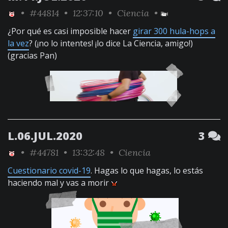
•
#44814
• 12:37:10 •
Ciencia
•
¿Por qué es casi imposible hacer
girar 300 hula-hops a
la vez
? (¡no lo intentes! ¡lo dice La Ciencia, amigo!)
(gracias Pan)
L.06.JUL.2020
3
•
#44781
• 13:32:48 •
Ciencia
Cuestionario covid-19
. Hagas lo que hagas, lo estás
haciendo mal y vas a morir