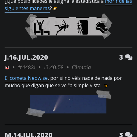
¿Qué posibilidades le asigna la estadística a
morir de las
siguientes maneras
?
J.16.JUL.2020
3
•
#44821
• 13:40:58 •
Ciencia
El cometa Neowise
, por si no véis nada de nada por
mucho que digan que se ve "a simple vista"
M.14.JUL.2020
3