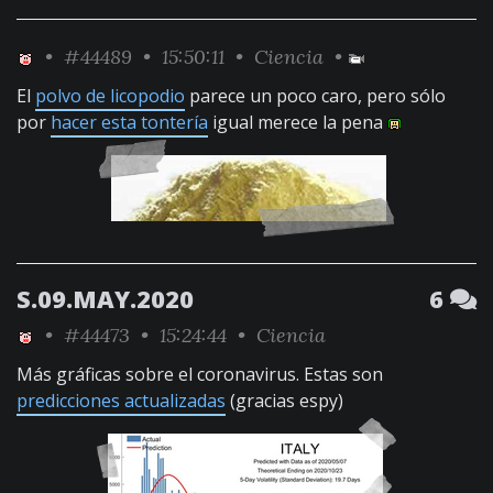
•
#44489
• 15:50:11 •
Ciencia
•
El
polvo de licopodio
parece un poco caro, pero sólo
por
hacer esta tontería
igual merece la pena
S.09.MAY.2020
6
•
#44473
• 15:24:44 •
Ciencia
Más gráficas sobre el coronavirus. Estas son
predicciones actualizadas
(gracias espy)