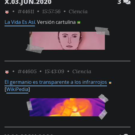
X.03.JUN.2020
3
•
#44611
• 15:57:56 •
Ciencia
La Vida Es Así
. Versión cartulina
•
#44605
• 15:43:09 •
Ciencia
El germanio es transparente a los infrarrojos
[
WikiPedia
]