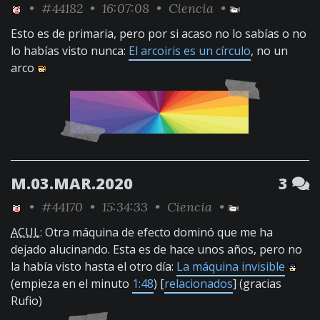
•
#44182
• 16:07:08 •
Ciencia
•
Esto es de primaria, pero por si acaso no lo sabías o no
lo habías visto nunca:
El arcoiris es un círculo
, no un
arco
M.03.MAR.2020
3
•
#44170
• 15:34:33 •
Ciencia
•
ACUL
: Otra máquina de efecto dominó que me ha
dejado alucinando. Esta es de hace unos años, pero no
la había visto hasta el otro día:
La máquina invisible
(empieza en el minuto
1:48
) [
relacionados
] (gracias
Rufio)