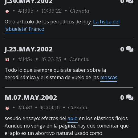
J.30.MAY.2002
0
•
#1395
• 10:39:22 •
Ciencia
Otro artículo de los periódicos de hoy:
La física del
'abuelete' Franco
J.23.MAY.2002
0
•
#1454
• 16:03:25 •
Ciencia
Todo lo que siempre quisiste saber sobre la
aerodinámica y el sistema de vuelo de las
moscas
M.07.MAY.2002
0
•
#1581
• 10:04:16 •
Ciencia
sesudo ensayo: efectos del
apio
en los elásticos flojos
Aunque no venga en la página, hay que comentar que
el apio es un abortivo natural usado como