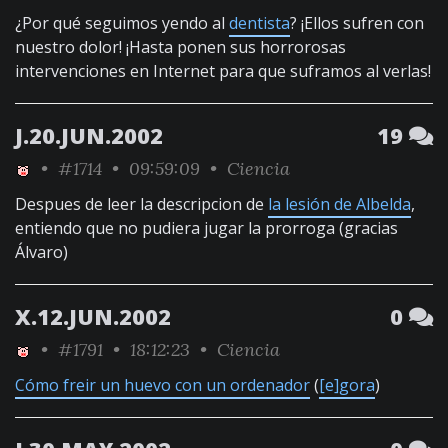
¿Por qué seguimos yendo al
dentista
? ¡Ellos sufren con
nuestro dolor! ¡Hasta ponen sus horrorosas
intervenciones en Internet para que suframos al verlas!
J.20.JUN.2002
19
•
#1714
• 09:59:09 •
Ciencia
Despues de leer la descripcion de
la lesión de Albelda
,
entiendo que no pudiera jugar la prorroga (gracias
Álvaro)
X.12.JUN.2002
0
•
#1791
• 18:12:23 •
Ciencia
Cómo freir un huevo con un ordenador
(
[e]gora
)