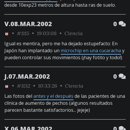
desde 10exp23 metros de altura hasta ras de suelo.
V.08.MAR.2002
0
•
#1115
• 19:03:08 •
Ciencia
Igual es mentira, pero me ha dejado estupefacto: En
Japón han implantado un
microchip en una cucaracha
y
pueden controlar sus movimientos (¡hay fotito y todo!)
J.07.MAR.2002
0
•
#1132
• 10:33:26 •
Ciencia
Las fotos del
antes y el después
de las pacientes de una
clínica de aumento de pechos (algunos resultados
parecen bastante satisfactorios... jejeje)
X.06.MAR.2002
0