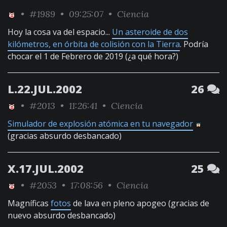
•
#1989
• 09:25:07 •
Ciencia
Hoy la cosa va del espacio...
Un asteroide de dos
kilómetros, en órbita de colisión con la Tierra
. Podría
chocar el 1 de Febrero de 2019 (¿a qué hora?)
L.22.JUL.2002
26
•
#2013
• 11:26:41 •
Ciencia
Simulador de explosión atómica en tu navegador
(gracias absurdo desbancado)
X.17.JUL.2002
25
•
#2053
• 17:08:56 •
Ciencia
Magníficas
fotos
de lava en pleno apogeo (gracias de
nuevo absurdo desbancado)