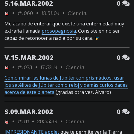
S.16.MAR.2002
0
•
#1060
• 18:51:04 •
Ciencia
Me acabo de enterar que existe una enfermedad muy
extraña llamada
prosopagnosia
. Consiste en no ser
capaz de reconocer a nadie por su cara....
V.15.MAR.2002
0
•
#1073
• 17:52:14 •
Ciencia
Cómo mirar las lunas de Júpiter con prismáticos, usar
los satélites de Júpiter como reloj y demás curiosidades
acerca de este planeta
(gracias otra vez, Álvaro)
S.09.MAR.2002
0
•
#1111
• 20:55:39 •
Ciencia
IMPRESIONANTE applet
que te permite ver la Tierra