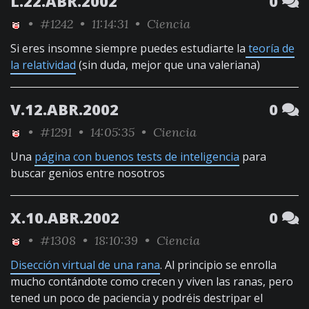
L.22.ABR.2002
0
•
#1242
• 11:14:31 •
Ciencia
Si eres insomne siempre puedes estudiarte la
teoría de
la relatividad
(sin duda, mejor que una valeriana)
V.12.ABR.2002
0
•
#1291
• 14:05:35 •
Ciencia
Una
página con buenos tests de inteligencia
para
buscar genios entre nosotros
X.10.ABR.2002
0
•
#1308
• 18:10:39 •
Ciencia
Disección virtual de una rana
. Al principio se enrolla
mucho contándote como crecen y viven las ranas, pero
tened un poco de paciencia y podréis destripar el