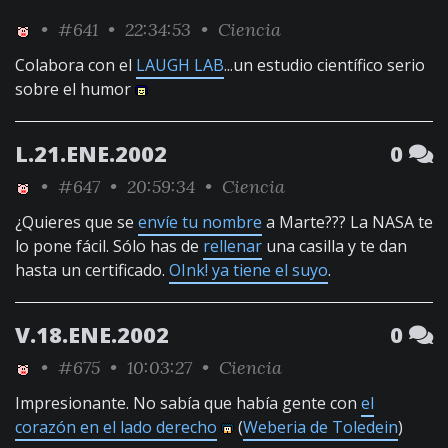
•
#641
• 22:34:53 •
Ciencia
Colabora con el
LAUGH LAB
...un estudio científico serio
sobre el humor
L.21.ENE.2002
0
•
#647
• 20:59:34 •
Ciencia
¿Quieres que se
envíe tu nombre
a Marte??? La NASA te
lo pone fácil. Sólo has de
rellenar
una casilla y te dan
hasta un certificado.
OInk! ya tiene el suyo
.
V.18.ENE.2002
0
•
#675
• 10:03:27 •
Ciencia
Impresionante. No sabía que había gente con
el
corazón en el lado derecho
(
Weberia de Toledein
)