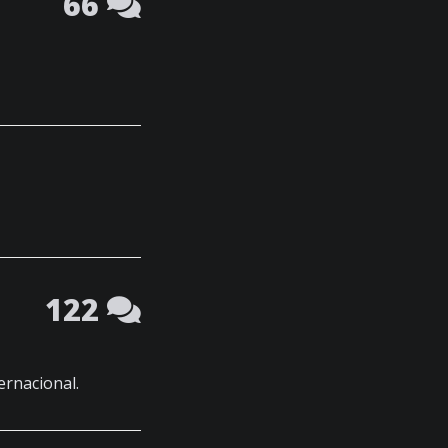
66
122
ernacional.