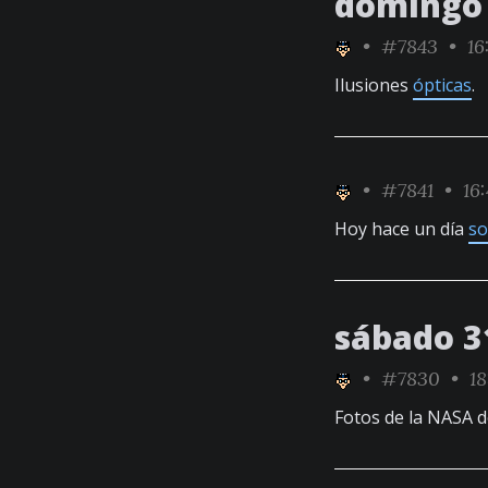
domingo 
•
#7843
• 16
Ilusiones
ópticas
.
•
#7841
• 16:
Hoy hace un día
so
sábado 3
•
#7830
• 18
Fotos de la NASA d