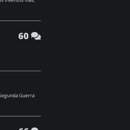
os inventos más,
60
a Segunda Guerra