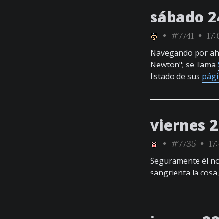
sábado 2
•
#7741
• 17:
Navegando por ahí 
Newton"; se llama
listado de sus
pági
viernes 
•
#7735
• 17
Seguramente él no 
sangrienta la cosa,