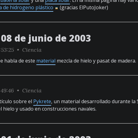
a
batería solar
y una
placa solar
. En la misma página hay vari
 de hidrogeno plástico
(gracias ElPutoJoker)
08 de junio de 2003
:53:25 •
Ciencia
se habla de este
material
mezcla de hielo y pasat de madera.
:49:46 •
Ciencia
tículo sobre el
Pykrete
, un material desarrollado durante l
el hielo y usado en construcciones navales.