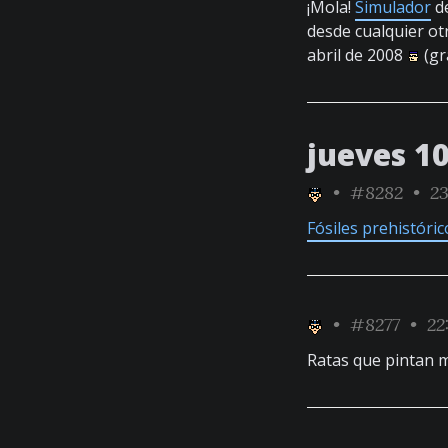
¡Mola!
Simulador
de
desde cualquier ot
abril de 2008
(gr
jueves 10
•
#8282
• 23
Fósiles prehistóric
•
#8277
• 22
Ratas que pintan 