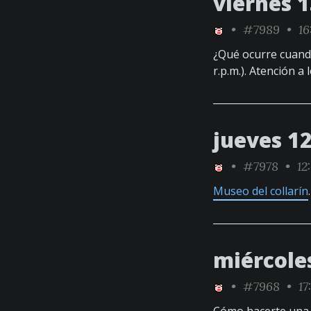
viernes 1
•
#7989
• 16
¿Qué ocurre cuan
r.p.m.). Atención a
jueves 12
•
#7978
• 12
Museo del collarín
miércoles
•
#7968
• 17: