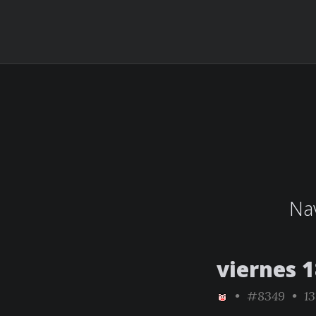
Nav
viernes 1
•
#8349
• 13