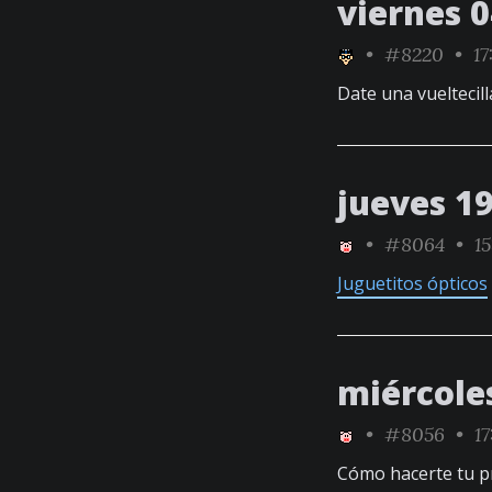
viernes 0
•
#8220
• 17
Date una vueltecill
jueves 19
•
#8064
• 15
Juguetitos ópticos
miércoles
•
#8056
• 17
Cómo hacerte tu 