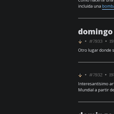
Cómo hacerte un
incluida una
bomba
domingo 
•
#7933
• 19
Otro lugar donde 
•
#7932
• 19
Interesantísimo ar
Mundial a partir d