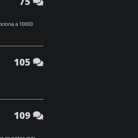
75
nciona a 10000
105
109