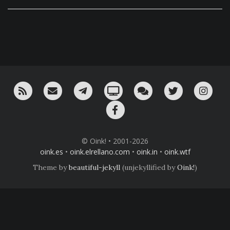
RSS
¡Mándame un email!
¡Nuestro canal en Telegram!
Oink! TV
Charla con nosotros 
Twitter
Ins
Facebook
© Oink! • 2001-2026
oink.es
•
oink.elrellano.com
•
oink.in
•
oink.wtf
Theme by
beautiful-jekyll
(unjekyllified by
Oink!
)