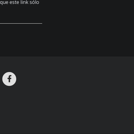
 que este link sólo
ros en Telegram
nstagram
Facebook