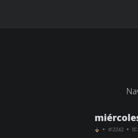
Nav
miércoles
•
#2242
• 11: