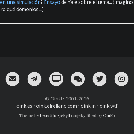
 en una simulación
?
Ensayo
de Yale sobre el tema....(Imagino
ero qué demonios....)
RSS
¡Mándame un email!
¡Nuestro canal en Telegram!
Oink! TV
Charla con nosot
Twitter
I
© Oink! • 2001-2026
oink.es
•
oink.elrellano.com
•
oink.in
•
oink.wtf
Theme by
beautiful-jekyll
(unjekyllified by
Oink!
)