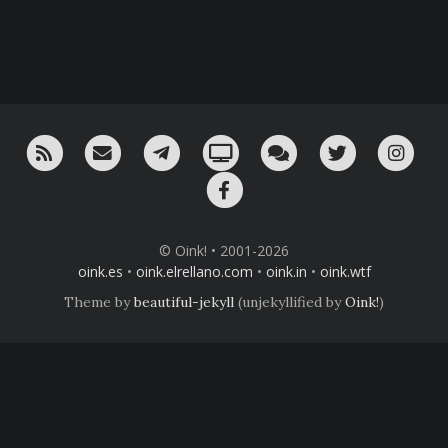
RSS
¡Mándame un email!
¡Nuestro canal en Telegram!
Oink! TV
Charla con nosotros 
Twitter
Ins
Facebook
© Oink! • 2001-2026
oink.es
•
oink.elrellano.com
•
oink.in
•
oink.wtf
Theme by
beautiful-jekyll
(unjekyllified by
Oink!
)