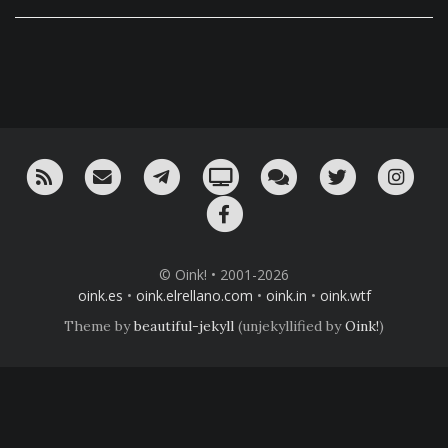
RSS
¡Mándame un email!
¡Nuestro canal en Telegram!
Oink! TV
Charla con nosotros 
Twitter
Ins
Facebook
© Oink! • 2001-2026
oink.es
•
oink.elrellano.com
•
oink.in
•
oink.wtf
Theme by
beautiful-jekyll
(unjekyllified by
Oink!
)