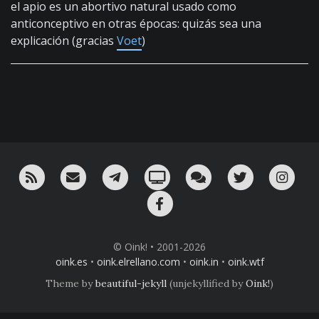
el apio es un abortivo natural usado como
anticonceptivo en otras épocas: quizás sea una
explicación (gracias
Voet
)
RSS
¡Mándame un email!
¡Nuestro canal en Telegram!
Oink! TV
Charla con nosotros 
Twitter
Ins
Facebook
© Oink! • 2001-2026
oink.es
•
oink.elrellano.com
•
oink.in
•
oink.wtf
Theme by
beautiful-jekyll
(unjekyllified by
Oink!
)