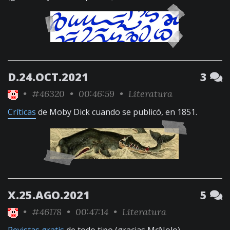
D.24.OCT.2021
3
•
#46320
• 00:46:59 •
Literatura
Críticas
de Moby Dick cuando se publicó, en 1851.
X.25.AGO.2021
5
•
#46178
• 00:47:14 •
Literatura