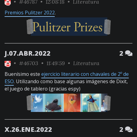
•
#46787
• 12:08:18 •
Literatura
Premios Pulitzer 2022
.
J.07.ABR.2022
2
•
#46703
• 11:49:59 •
Literatura
Buenísimo este
ejercicio literario con chavales de 2º de
ESO
. Utilizando como base algunas imágenes de Dixit,
el juego de tablero (gracias espy)
X.26.ENE.2022
2