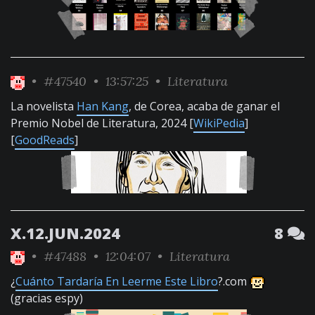
•
#47540
• 13:57:25 •
Literatura
La novelista
Han Kang
, de Corea, acaba de ganar el
Premio Nobel de Literatura, 2024 [
WikiPedia
]
[
GoodReads
]
X.12.JUN.2024
8
•
#47488
• 12:04:07 •
Literatura
¿
Cuánto Tardaría En Leerme Este Libro
?.com
(gracias espy)