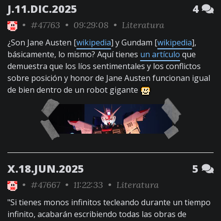
J.11.DIC.2025
4
•
#47763
• 09:29:08 •
Literatura
¿Son Jane Austen [
wikipedia
] y Gundam [
wikipedia
],
básicamente, lo mismo? Aquí tienes
un artículo
que
demuestra que los líos sentimentales y los conflictos
sobre posición y honor de Jane Austen funcionan igual
de bien dentro de un robot gigante
X.18.JUN.2025
5
•
#47667
• 11:22:33 •
Literatura
"Si tienes monos infinitos tecleando durante un tiempo
infinito, acabarán escribiendo todas las obras de