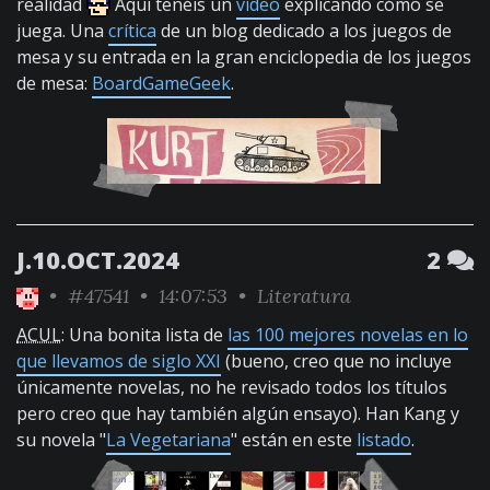
realidad
Aquí tenéis un
vídeo
explicando cómo se
juega. Una
crítica
de un blog dedicado a los juegos de
mesa y su entrada en la gran enciclopedia de los juegos
de mesa:
BoardGameGeek
.
J.10.OCT.2024
2
•
#47541
• 14:07:53 •
Literatura
ACUL
: Una bonita lista de
las 100 mejores novelas en lo
que llevamos de siglo XXI
(bueno, creo que no incluye
únicamente novelas, no he revisado todos los títulos
pero creo que hay también algún ensayo). Han Kang y
su novela "
La Vegetariana
" están en este
listado
.