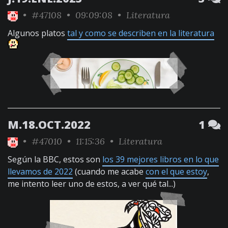
•
#47108
• 09:09:08 •
Literatura
Algunos platos
tal y como se describen en la literatura
M.18.OCT.2022
1
•
#47010
• 11:15:36 •
Literatura
Según la BBC, estos son
los 39 mejores libros en lo que
llevamos de 2022
(cuando me acabe
con el que estoy
,
me intento leer uno de estos, a ver qué tal...)