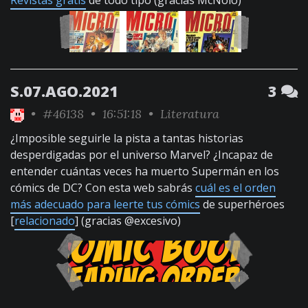
Revistas gratis
de todo tipo (gracias McNolo)
S.07.AGO.2021
3
•
#46138
• 16:51:18 •
Literatura
¿Imposible seguirle la pista a tantas historias
desperdigadas por el universo Marvel? ¿Incapaz de
entender cuántas veces ha muerto Supermán en los
cómics de DC? Con esta web sabrás
cuál es el orden
más adecuado para leerte tus cómics
de superhéroes
[
relacionado
] (gracias @excesivo)