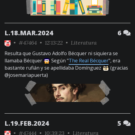
L.18.MAR.2024
6
•
#47464
• 12:13:22 •
Literatura
Resulta que Gustavo Adolfo Bécquer ni siquiera se
llamaba Bécquer
Según "
The Real Bécquer
", era
bastante rufián y se apellidaba Domínguez
(gracias
@josemariapuerta)
L.19.FEB.2024
5
•
#47444
• 10:39:23 •
Literatura