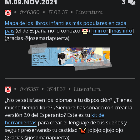
M.09.NOV.2021
3
•
#46360
• 17:02:37 •
Literatura
Mapa de los libros infantiles más populares en cada
país
(el de España no lo conozco
) [
mirror
][
más info
]
(gracias @josemariapuerta)
•
#46357
• 16:41:37 •
Literatura
¿No te satisfacen los idiomas a tu disposición? ¿Tienes
mucho tiempo libre? ¿Siempre has soñado con crear la
versión 2.0 del Esperanto? Este es tu
kit de
herramientas
para crear el lenguaje de tus sueños y
seguir preservando tu castidad
jojojojojojojojo
(gracias @josemariapuerta)