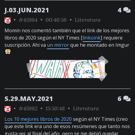
J.03.JUN.2021
4
•
#45984
• 00:46:56 •
Literatura
Momin nos comentó también que el link de los mejores
libros de 2020 según el NY Times [
linkoink
] requiere
suscripción. Ahí va
un mirror
que he montado en Imgur
S.29.MAY.2021
6
•
#45982
• 15:50:48 •
Literatura
Los 10 mejores libros de 2020
según el NY Times (creo
que este link era uno de esos resúmenes que tanto nos
gusta ver al final del año, pero se me debió quedar