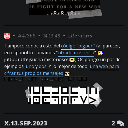
•
#47368
• 14:13:48 •
Literatura
Tampoco conocía esto del
código "pigpen"
(al parecer,
en español lo llamamos "
cifrado masónico
"
¡uUuUuUh! ¡suena misterioso!
) Os pongo un par de
ejemplos:
uno
y
dos
. Y lo mejor de todo,
una web para
cifrar tus propios mensajes
X.13.SEP.2023
2