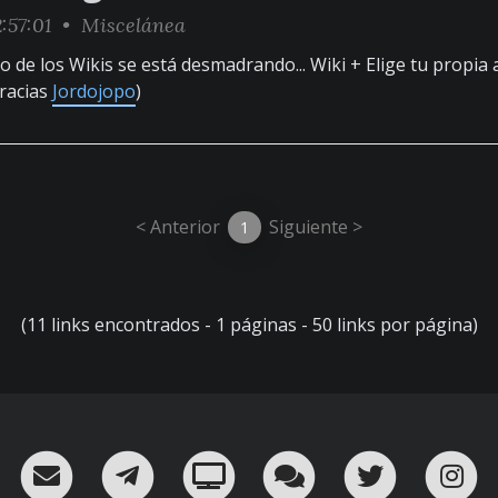
:57:01 •
Miscelánea
o de los Wikis se está desmadrando... Wiki + Elige tu propia
racias
Jordojopo
)
< Anterior
Siguiente >
1
(11 links encontrados - 1 páginas - 50 links por página)
RSS
¡Mándame un email!
¡Nuestro canal en Telegram!
Oink! TV
Charla con nosot
Twitter
I