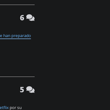
6
que han preparado
5
tflix
por su