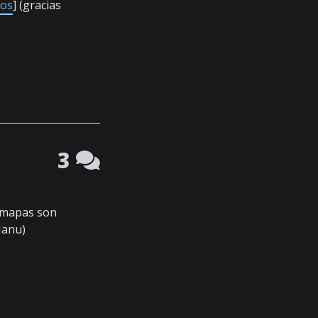
dos
] (gracias
3
s mapas son
Manu)