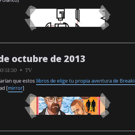
 Polanco)
 de octubre de 2013
0:51:50 •
TV
farían que estos
libros de elige tu propia aventura de Break
ad [
mirror
]