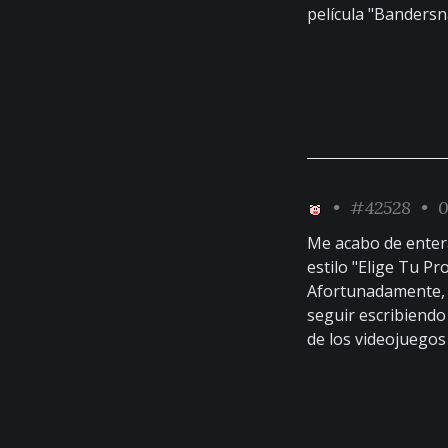
película "Banders
•
#42528
• 0
Me acabo de entera
estilo "Elige Tu P
Afortunadamente,
seguir escribiendo 
de los videojuego