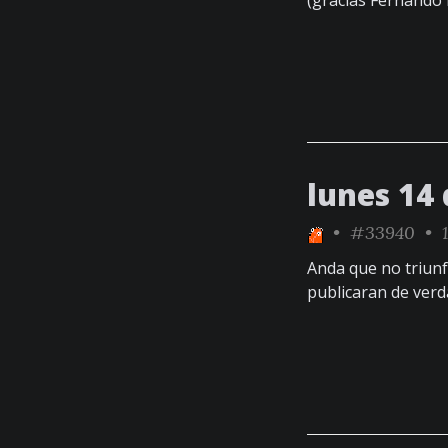
(gracias Fernando
lunes 14
•
#33940
• 1
Anda que no triun
publicaran de verd