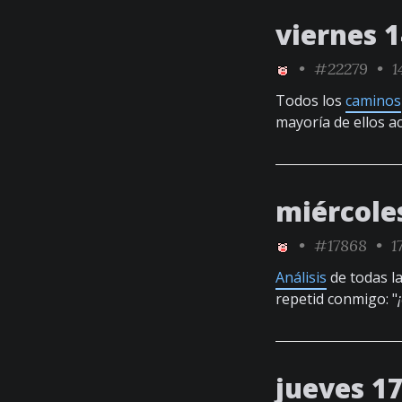
viernes 
•
#22279
• 14
Todos los
caminos
mayoría de ellos 
miércole
•
#17868
• 17
Análisis
de todas la
repetid conmigo: "
jueves 1