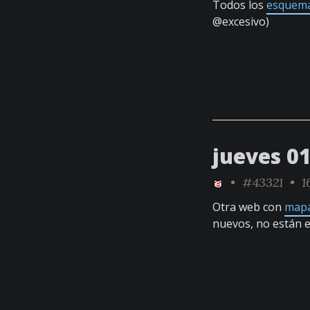
Todos los
esquem
@excesivo)
jueves 0
•
#43321
• 16
Otra web con
mapa
nuevos, no están e