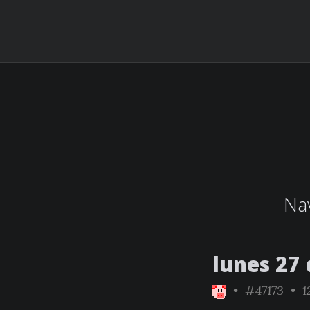
Nav
lunes 27
•
#47173
• 12