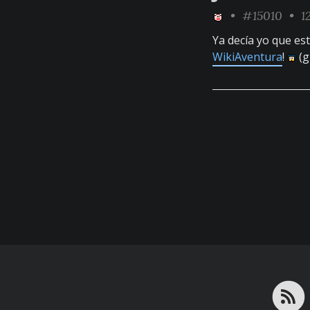
•
#15010
• 12
Ya decía yo que est
WikiAventura
!
(g