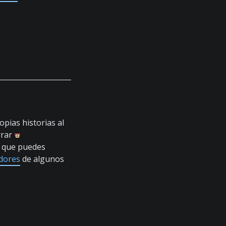
opias historias al
rrar
a que puedes
adores
de algunos