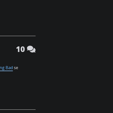
10
ing Bad
se