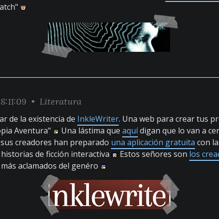
natch"
8:11:09 •
Literatura
r de la existencia de
InkleWriter
. Una web para crear tus pr
ropia Aventura"
Una lástima que
aquí
digan que lo van a ce
 sus creadores han preparado
una aplicación gratuita
con l
historias de ficción interactiva
Estos señores son
los cre
s más aclamados del genéro