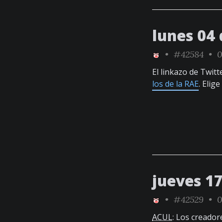
lunes 04 
•
#42584
• 0
El linkazo de Twit
los de la RAE
. Elig
jueves 1
•
#42529
• 0
ACUL
: Los creador