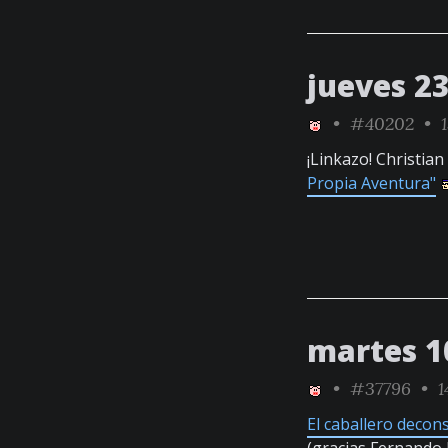
jueves 23
•
#40202
• 1
¡Linkazo! Christia
Propia Aventura"
martes 1
•
#37796
• 1
El caballero decon