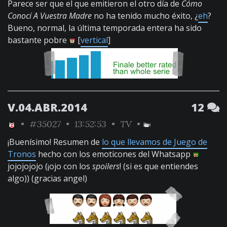
Parece ser que el que emitieron el otro día de
Cómo
Conocí A Vuestra Madre
no ha tenido mucho éxito, ¿
eh
?
Bueno, normal, la última temporada entera ha sido
bastante pobre
[
vertical
]
V.04.ABR.2014
12
•
#35027
• 13:52:53 •
TV
•
¡Buenísimo! Resumen de
lo que llevamos de Juego de
Tronos
hecho con los emoticones del Whatsapp
jojojojojo (¡ojo con los
spoilers
! (si es que entiendes
algo)) (gracias angel)