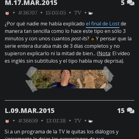
M.17.MAR.2015
5
•
#36707
• 15:05:05 •
TV
•
¿Por qué nadie me había explicado
el final de Lost
de
manera tan sencilla como lo hace este tipo en sólo 3
minutos y con unos cuantos
post-its
?
Y pensar que la
serie entera duraba más de 3 días completos y no
supieron explicarlo ni la mitad de bien... (
Nota
: El vídeo
es inglés sin subtítulos y el tipo habla muy deprisa).
L.09.MAR.2015
15
•
#36659
• 13:01:38 •
TV
•
Si a un programa de la TV le quitas los diálogos y