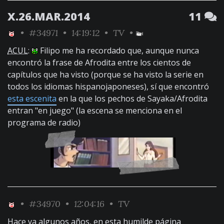
X.26.MAR.2014
11
•
#34971
• 14:19:12 •
TV
•
ACUL
:
Filipo me ha recordado que, aunque nunca
encontró la frase de Afrodita entre los cientos de
capítulos que ha visto (porque se ha visto la serie en
todos los idiomas hispanojaponeses), sí que encontró
esta escenita
en la que los pechos de Sayaka/Afrodita
entran "en juego" (la escena se menciona en el
programa de radio)
•
#34970
• 12:04:16 •
TV
Hace ya algunos años, en esta humilde página