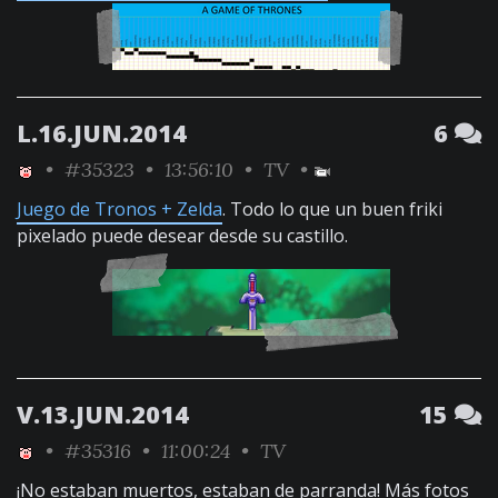
L.16.JUN.2014
6
•
#35323
• 13:56:10 •
TV
•
Juego de Tronos + Zelda
. Todo lo que un buen friki
pixelado puede desear desde su castillo.
V.13.JUN.2014
15
•
#35316
• 11:00:24 •
TV
¡No estaban muertos, estaban de parranda! Más fotos