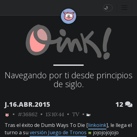
🌙
Navegando por ti desde principios
de siglo.
J.16.ABR.2015
12
•
#36862
• 15:10:44 •
TV
•
Tras el éxito de Dumb Ways To Die [
linkoink
], le llega el
turno a su
versión Juego de Tronos
jojojojojojo