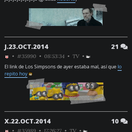
J.23.OCT.2014
21
•
#35990
• 08:53:34 •
TV
•
El link de Los Simpsons de ayer estaba mal, así que
lo
repito hoy
X.22.OCT.2014
10
•
#35989
• 17:26:27 •
TV
•