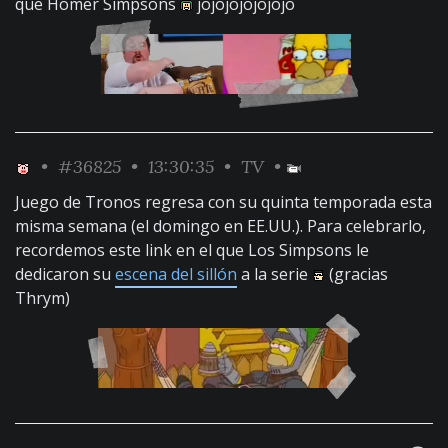
que Homer Simpsons
jojojojojojojo
•
#36825
• 13:30:35 •
TV
•
Juego de Tronos regresa con su quinta temporada esta
misma semana (el domingo en EE.UU.). Para celebrarlo,
recordemos este link en el que Los Simpsons le
dedicaron su
escena del sillón
a la serie
(gracias
Thrym)