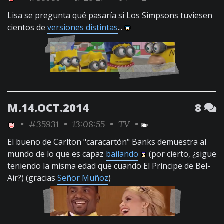
Lisa se pregunta qué pasaría si Los Simpsons tuviesen
cientos de
versiones distintas
...
M.14.OCT.2014
8
•
#35931
• 13:08:55 •
TV
•
El bueno de Carlton "caracartón" Banks demuestra al
mundo de lo que es capaz
bailando
(por cierto, ¿sigue
teniendo la misma edad que cuando El Príncipe de Bel-
Air?) (gracias
Señor Muñoz
)