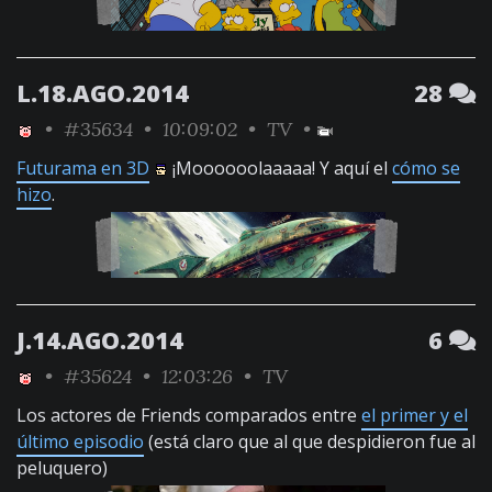
L.18.AGO.2014
28
•
#35634
• 10:09:02 •
TV
•
Futurama en 3D
¡Moooooolaaaaa! Y aquí el
cómo se
hizo
.
J.14.AGO.2014
6
•
#35624
• 12:03:26 •
TV
Los actores de Friends comparados entre
el primer y el
último episodio
(está claro que al que despidieron fue al
peluquero)