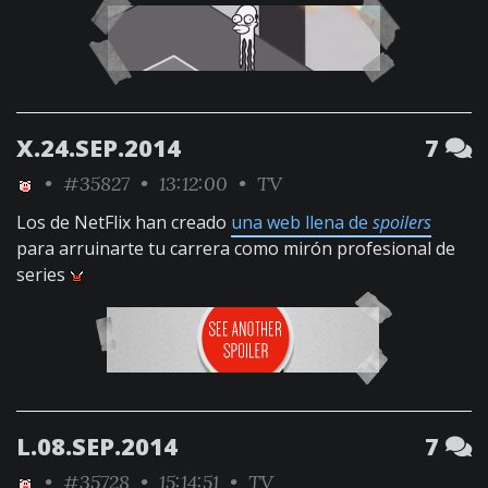
X.24.SEP.2014
7
•
#35827
• 13:12:00 •
TV
Los de NetFlix han creado
una web llena de
spoilers
para arruinarte tu carrera como mirón profesional de
series
L.08.SEP.2014
7
•
#35728
• 15:14:51 •
TV