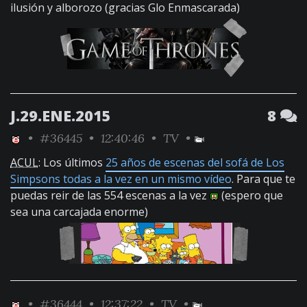
ilusión y alborozo (gracias Glo Enmascarada)
J.29.ENE.2015
8
•
#36445
• 12:40:46 •
TV
•
ACUL
: Los últimos
25 años de escenas del sofá de Los
Simpsons todas a la vez en un mismo vídeo
. Para que te
puedas reir de las 554 escenas a la vez
(espero que
sea una carcajada enorme)
•
#36444
• 12:37:22 •
TV
•