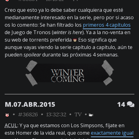
Creo que esto ya lo debe saber cualquiera que esté
medianamente interesado en la serie, pero por si acaso
os lo comento: Se han filtrado los
primeros 4 capítulos
de Juego de Tronos (
winter is here
). Ya a la no-venta en
su web de torrents preferida
Eso significa que
aunque vayas viendo la serie capítulo a capítulo, aún te
pueden
spoilear
durante las próximas 4 semanas.
M.07.ABR.2015
14
•
#36826
• 13:32:32 •
TV
•
ACUL
: Y ya que estamos con Los Simpsons, fíjate en
este Homer de la vida real, que come
exactamente igual