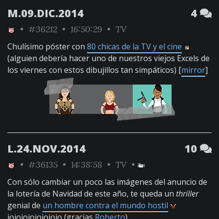
M.09.DIC.2014
4
•
#36212
• 16:50:29 •
TV
Chulísimo póster con
80 chicas de la TV y el cine
(alguien debería hacer uno de nuestros viejos Excels de
los viernes con estos dibujillos tan simpáticos) [
mirror
]
L.24.NOV.2014
10
•
#36135
• 14:38:58 •
TV
•
Con sólo cambiar un poco las imágenes del anuncio de
la lotería de Navidad de este año, te queda un
thriller
genial de
un hombre contra el mundo hostil
jojojojojojojojo (gracias
Roberto
)