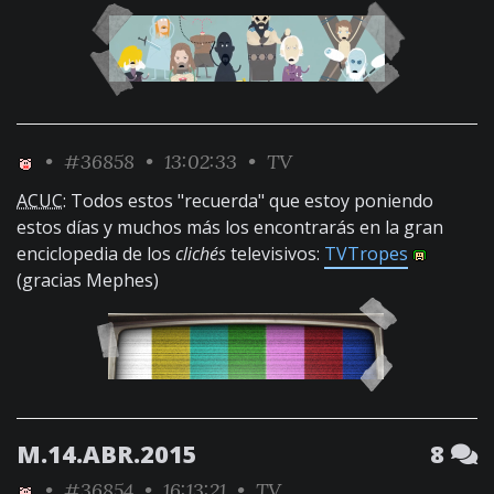
•
#36858
• 13:02:33 •
TV
ACUC
: Todos estos "recuerda" que estoy poniendo
estos días y muchos más los encontrarás en la gran
enciclopedia de los
clichés
televisivos:
TVTropes
(gracias Mephes)
M.14.ABR.2015
8
•
#36854
• 16:13:21 •
TV