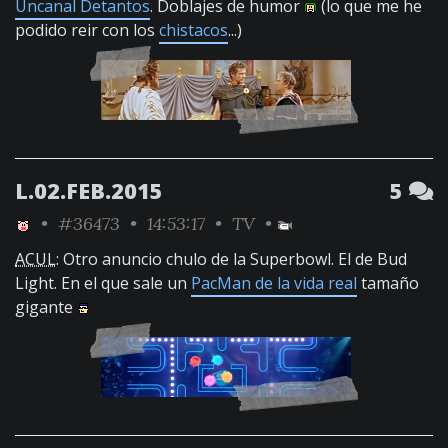
Uncanal Detantos
. Doblajes de humor
(lo que me he
podido reir con los
chistacos
...)
L.02.FEB.2015
5
•
#36473
• 14:53:17 •
TV
•
ACUL
: Otro anuncio chulo de la Superbowl. El de Bud
Light. En el que sale un
PacMan de la vida real
tamaño
gigante