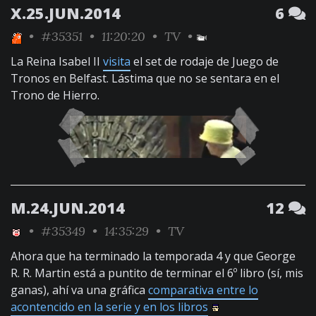
X.25.JUN.2014
6
•
#35351
• 11:20:20 •
TV
•
La Reina Isabel II
visita
el set de rodaje de Juego de
Tronos en Belfast. Lástima que no se sentara en el
Trono de Hierro.
M.24.JUN.2014
12
•
#35349
• 14:35:29 •
TV
Ahora que ha terminado la temporada 4 y que George
R. R. Martin está a puntito de terminar el 6º libro (sí, mis
ganas), ahí va una gráfica
comparativa entre lo
acontencido en la serie y en los libros