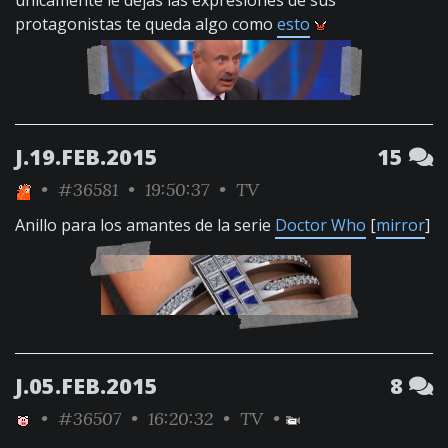
únicamente le dejas las expresiones de sus
protagonistas te queda algo como
esto
J.19.FEB.2015
15
•
#36581
• 19:50:37 •
TV
Anillo para los amantes de la serie
Doctor Who
[
mirror
]
J.05.FEB.2015
8
•
#36507
• 16:20:32 •
TV
•