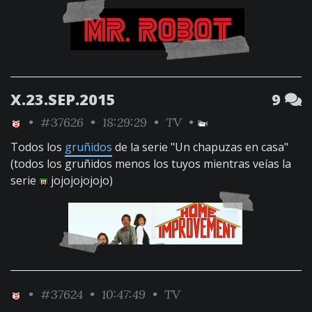
X.23.SEP.2015
9
•
#37626
• 18:29:29 •
TV
•
Todos los
gruñidos
de la serie "Un chapuzas en casa"
(todos los gruñidos menos los tuyos mientras veías la
serie
jojojojojojo)
•
#37624
• 10:47:49 •
TV