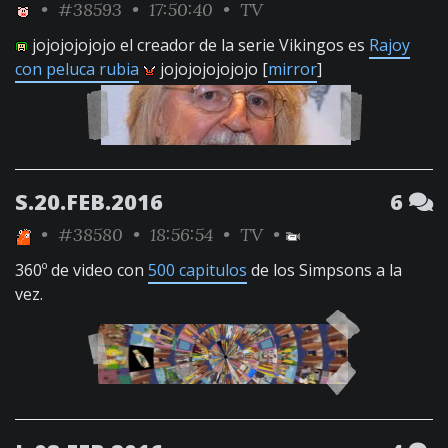
•
#38593
• 17:50:40 •
TV
jojojojojojo el creador de la serie Vikingos es
Rajoy
con peluca rubia
jojojojojojojo [
mirror
]
S.20.FEB.2016
6
•
#38580
• 18:56:54 •
TV
•
360º de video con
500 capitulos
de los Simpsons a la
vez.