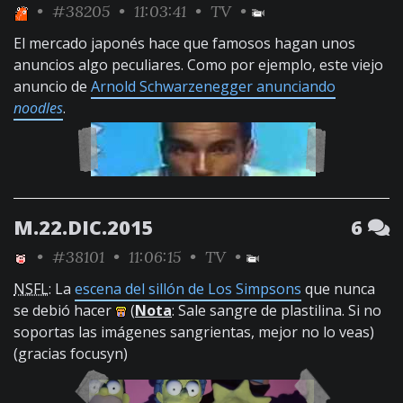
•
#38205
• 11:03:41 •
TV
•
El mercado japonés hace que famosos hagan unos
anuncios algo peculiares. Como por ejemplo, este viejo
anuncio de
Arnold Schwarzenegger anunciando
noodles
.
M.22.DIC.2015
6
•
#38101
• 11:06:15 •
TV
•
NSFL
: La
escena del sillón de Los Simpsons
que nunca
se debió hacer
(
Nota
: Sale sangre de plastilina. Si no
soportas las imágenes sangrientas, mejor no lo veas)
(gracias focusyn)