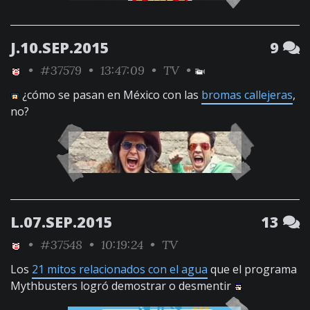
J.10.SEP.2015
9
•
#37579
• 13:47:09 •
TV
•
¿cómo se pasan en México con las
bromas callejeras
,
no?
L.07.SEP.2015
13
•
#37548
• 10:19:24 •
TV
Los
21 mitos relacionados con el agua
que el programa
Mythbusters logró demostrar o desmentir