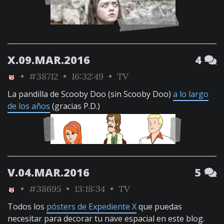
X.09.MAR.2016
4
•
#38712
• 16:32:49 •
TV
La pandilla de Scooby Doo (sin Scooby Doo)
a lo largo
de los años
(gracias P.D.)
V.04.MAR.2016
5
•
#38695
• 13:18:34 •
TV
Todos los
pósters de Expediente X
que puedas
necesitar para decorar tu nave espacial en este blog.