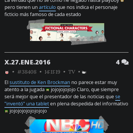
La verdad que no se como he llegado hasta playboy
pero tienen un
artículo
que nos indica el personaje
ficticio más famoso de cada estado
X.27.ENE.2016
4
•
#38408
• 14:11:19 •
TV
•
El
sustituto de Ken Brockman
no parece estar muy
atento a la jugada
jojojojojojo Claro, que siempre
será mejor que el presentador de las noticias que
se
"inventó" una tablet
en plena despedida del informativo
jojojojojojojojojo