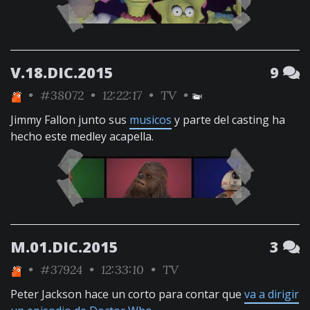
V.18.DIC.2015
9
•
#38072
• 12:22:17 •
TV
•
Jimmy Fallon junto sus
musicos
y parte del casting ha
hecho este medley acapella.
M.01.DIC.2015
3
•
#37924
• 12:33:10 •
TV
Peter Jackson hace un corto para contar que
va a dirigir