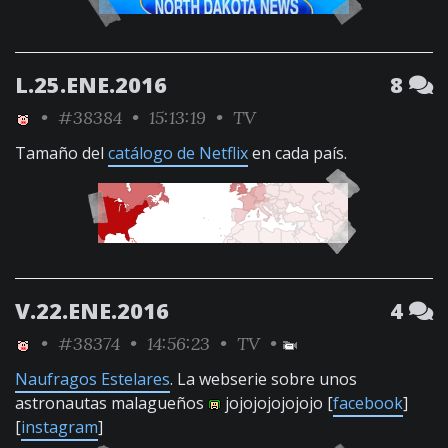
L.25.ENE.2016
8
•
#38384
• 15:13:19 •
TV
Tamaño del
catálogo de Netflix
en cada país.
V.22.ENE.2016
4
•
#38374
• 14:56:23 •
TV
•
Naufragos Estelares
. La webserie sobre unos
astronautas malagueños
jojojojojojojo [
facebook
]
[
instagram
]