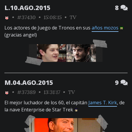
L.10.AGO.2015
8
•
#37430
• 15:08:15 •
TV
Los actores de Juego de Tronos en sus
años mozos
(gracias angel)
M.04.AGO.2015
9
•
#37389
• 13:31:17 •
TV
El mejor luchador de los 60, el capitán
James T. Kirk
, de
la nave Enterprise de Star Trek