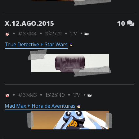
X.12.AGO.2015
10
•
#37444
• 15:27:11 •
TV
•
True Detective + Star Wars
•
#37443
• 15:25:40 •
TV
•
Mad Max + Hora de Aventuras