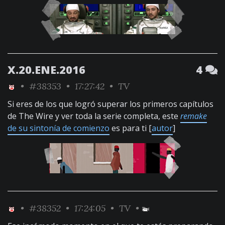
X.20.ENE.2016
4
•
#38353
• 17:27:42 •
TV
Si eres de los que logró superar los primeros capítulos
de The Wire y ver toda la serie completa, este
remake
de su sintonía de comienzo
es para ti [
autor
]
•
#38352
• 17:24:05 •
TV
•