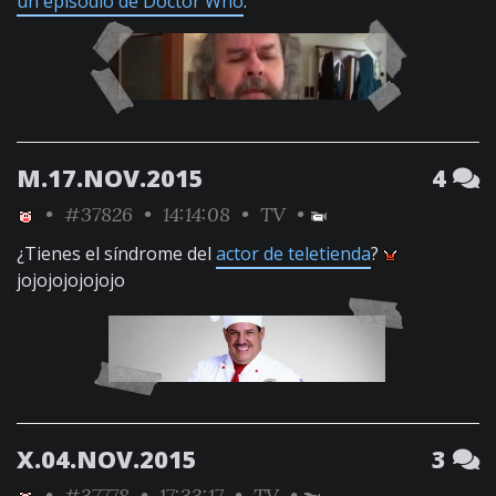
un episodio de Doctor Who
.
M.17.NOV.2015
4
•
#37826
• 14:14:08 •
TV
•
¿Tienes el síndrome del
actor de teletienda
?
jojojojojojojo
X.04.NOV.2015
3
•
#37778
• 17:33:17 •
TV
•