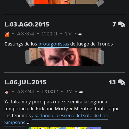
L.03.AGO.2015
7
•
#37374
• 10:21:11 •
TV
•
C
astings de los
protagonistas
de Juego de Tronos
L.06.JUL.2015
13
•
#37244
• 12:18:12 •
TV
•
Ya falta muy poco para que se emita la segunda
temporada de Rick and Morty
Mientras tanto, aquí
los tenemos
asaltando la escena del sofá de Los
Simpsons