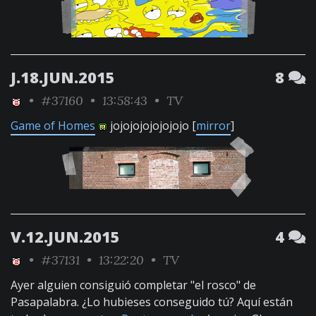
J.18.JUN.2015
8
•
#37160
• 13:58:43 •
TV
Game of Homes
jojojojojojojojo [
mirror
]
V.12.JUN.2015
4
•
#37131
• 13:22:20 •
TV
Ayer alguien consiguió completar "el rosco" de
Pasapalabra. ¿Lo hubieses conseguido tú? Aquí están