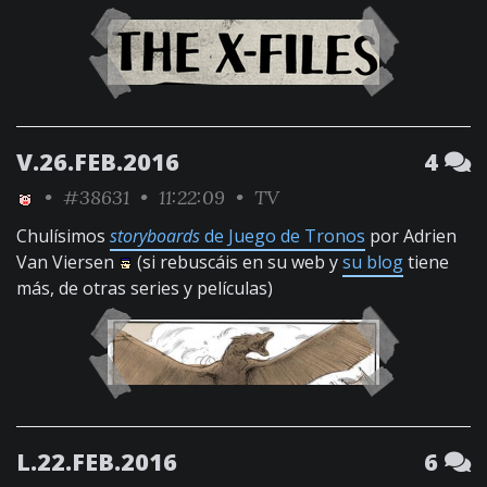
V.26.FEB.2016
4
•
#38631
• 11:22:09 •
TV
Chulísimos
storyboards
de Juego de Tronos
por Adrien
Van Viersen
(si rebuscáis en su web y
su blog
tiene
más, de otras series y películas)
L.22.FEB.2016
6