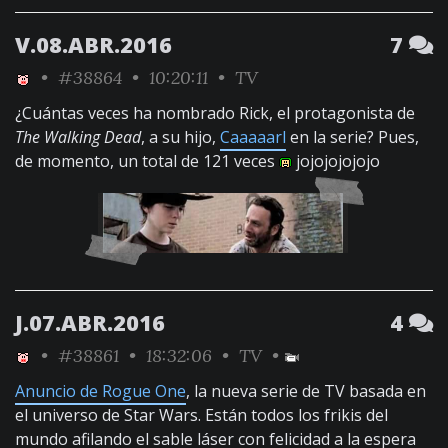
V.08.ABR.2016
7
•
#38864
• 10:20:11 •
TV
¿Cuántas veces ha nombrado Rick, el protagonista de
The Walking Dead
, a su hijo,
Caaaaarl
en la serie? Pues,
de momento, un total de 121 veces
jojojojojojo
J.07.ABR.2016
4
•
#38861
• 18:32:06 •
TV
•
Anuncio de Rogue One
, la nueva serie de TV basada en
el universo de Star Wars. Están todos los frikis del
mundo afilando el sable láser con felicidad a la espera