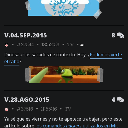
V.04.SEP.2015
8
•
#37544
• 13:52:53 •
TV
•
Dinosaurios sacados de contexto. Hoy: ¿
Podemos verte
el rabo
?
V.28.AGO.2015
4
•
#37516
• 11:55:16 •
TV
Ya sé que es viernes y no te apetece trabajar, pero este
artículo sobre
los comandos
hackers
utilizados en Mr.