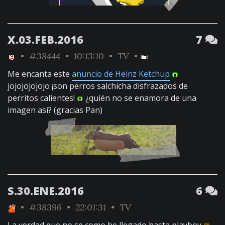
X.03.FEB.2016
7
•
#38444
• 10:13:10 •
TV
•
Me encanta este
anuncio de Heinz Ketchup
jojojojojojo ¡son perros salchicha disfrazados de
perritos calientes!
¿quién no se enamora de una
imagen así? (gracias Pan)
S.30.ENE.2016
6
•
#38396
• 22:01:31 •
TV