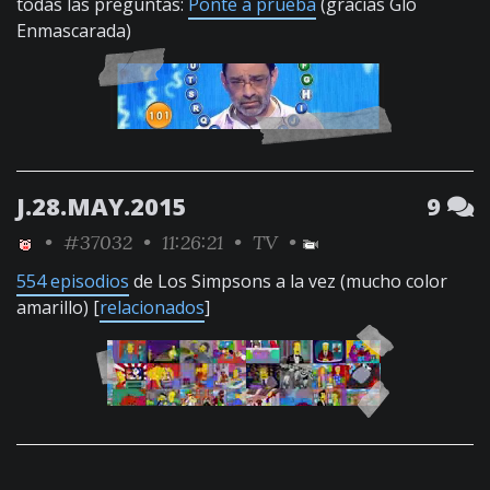
todas las preguntas:
Ponte a prueba
(gracias Glo
Enmascarada)
J.28.MAY.2015
9
•
#37032
• 11:26:21 •
TV
•
554 episodios
de Los Simpsons a la vez (mucho color
amarillo) [
relacionados
]