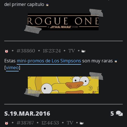
del primer capítulo
•
#38860
• 18:23:24 •
TV
•
Estas
mini-promos de Los Simpsons
son muy raras
[
vimeo
]
S.19.MAR.2016
5
•
#38767
• 12:44:53 •
TV
•