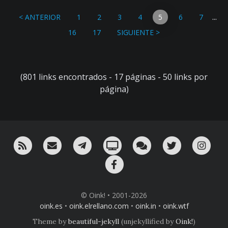
...
< ANTERIOR
1
2
3
4
5
6
7
16
17
SIGUIENTE >
(801 links encontrados - 17 páginas - 50 links por
página)
RSS
¡Mándame un email!
¡Nuestro canal en Telegram!
Oink! TV
Charla con nosotros 
Twitter
Ins
Facebook
© Oink! • 2001-2026
oink.es
•
oink.elrellano.com
•
oink.in
•
oink.wtf
Theme by
beautiful-jekyll
(unjekyllified by
Oink!
)