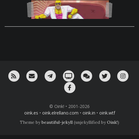
RSS
¡Mándame un email!
¡Nuestro canal en Telegram!
Oink! TV
Charla con nosotros 
Twitter
Ins
Facebook
© Oink! • 2001-2026
oink.es
•
oink.elrellano.com
•
oink.in
•
oink.wtf
Theme by
beautiful-jekyll
(unjekyllified by
Oink!
)