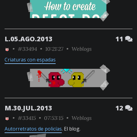
L.05.AGO.2013
11
•
#33494
• 10:21:27 •
Weblogs
Criaturas con espadas
M.30.JUL.2013
12
•
#33415
• 07:53:15 •
Weblogs
Autorretratos de policías
. El blog.