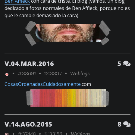
Ben Affleck
con cara de triste. El blog (vamos, un blog
dedicado a fotos normales de Ben Affleck, porque no es
que le cambie demasiado la cara)
V.04.MAR.2016
5
•
#38691
• 12:33:17 •
Weblogs
CosasOrdenadasCuidadosamente
.com
V.14.AGO.2015
8
•
#37448
• 11:33:56 •
Weblogs