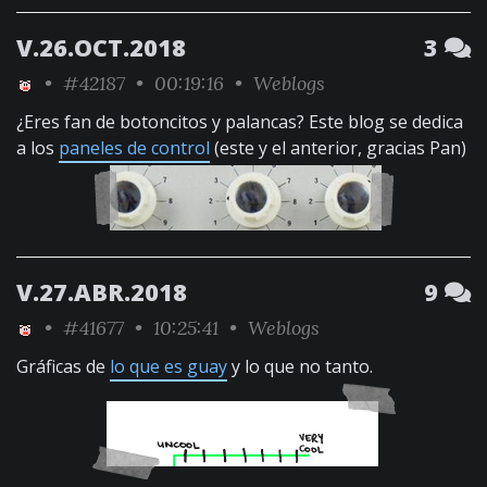
V.26.OCT.2018
3
•
#42187
• 00:19:16 •
Weblogs
¿Eres fan de botoncitos y palancas? Este blog se dedica
a los
paneles de control
(este y el anterior, gracias Pan)
V.27.ABR.2018
9
•
#41677
• 10:25:41 •
Weblogs
Gráficas de
lo que es guay
y lo que no tanto.