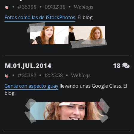
•
#35398
• 09:32:38 •
Weblogs
Fotos como las de iStockPhotos
. El blog.
M.01.JUL.2014
18
•
#35382
• 12:25:58 •
Weblogs
Gente con aspecto guay
llevando unas Google Glass. El
blog.