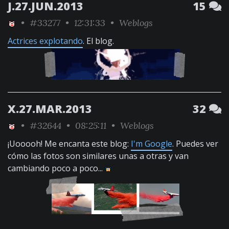
J.27.JUN.2013
15
•
#33277
• 12:31:33 •
Weblogs
Actrices explotando
. El blog.
X.27.MAR.2013
32
•
#32644
• 08:25:11 •
Weblogs
¡Uooooh! Me encanta este blog:
I'm Google
. Puedes ver
cómo las fotos son similares unas a otras y van
cambiando poco a poco...