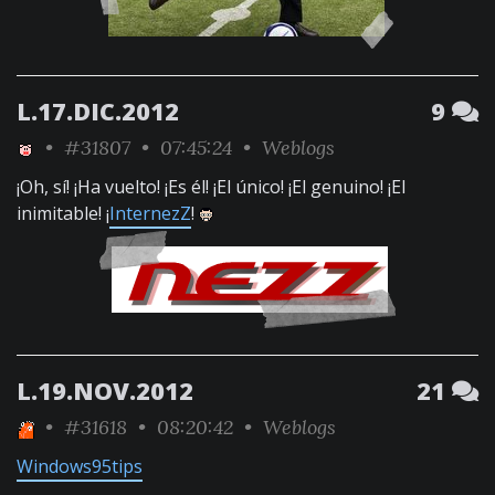
L.17.DIC.2012
9
•
#31807
• 07:45:24 •
Weblogs
¡Oh, sí! ¡Ha vuelto! ¡Es él! ¡El único! ¡El genuino! ¡El
inimitable! ¡
InternezZ
!
L.19.NOV.2012
21
•
#31618
• 08:20:42 •
Weblogs
Windows95tips