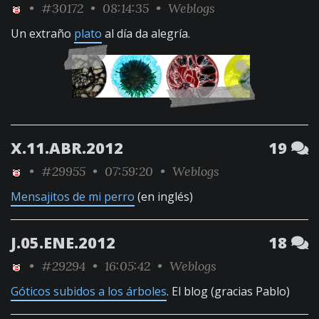
•
#30172
• 08:14:35 •
Weblogs
Un extraño
plato
al día da alegría.
X.11.ABR.2012
19
•
#29955
• 07:59:20 •
Weblogs
Mensajitos de mi perro
(en inglés)
J.05.ENE.2012
18
•
#29294
• 16:05:42 •
Weblogs
Góticos subidos a los árboles
. El blog (gracias Pablo)