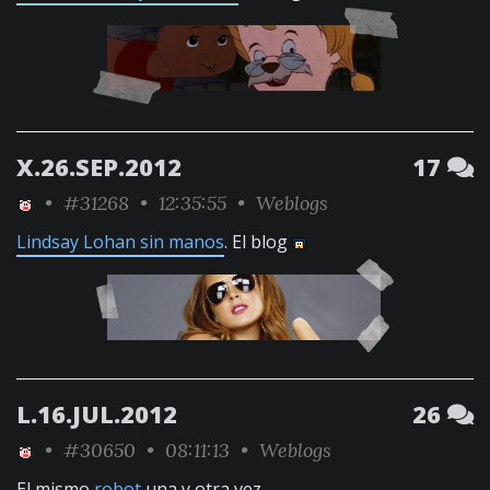
X.26.SEP.2012
17
•
#31268
• 12:35:55 •
Weblogs
Lindsay Lohan sin manos
. El blog
L.16.JUL.2012
26
•
#30650
• 08:11:13 •
Weblogs
El mismo
robot
una y otra vez.