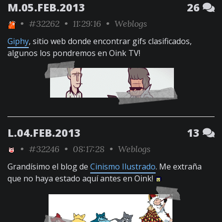
M.05.FEB.2013
26
•
#32262
• 11:29:16 •
Weblogs
Giphy
, sitio web donde encontrar gifs clasificados,
algunos los pondremos en Oink TV!
L.04.FEB.2013
13
•
#32246
• 08:17:28 •
Weblogs
Grandísimo el blog de
Cinismo Ilustrado
. Me extraña
que no haya estado aquí antes en Oink!