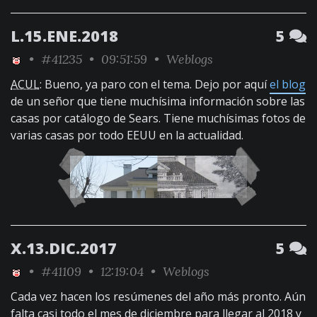
L.15.ENE.2018
5
•
#41235
• 09:51:59 •
Weblogs
ACUL
: Bueno, ya paro con el tema. Dejo por aquí
el blog
de un señor que tiene muchísima información sobre las
casas por catálogo de Sears. Tiene muchísimas fotos de
varias casas por todo EEUU en la actualidad.
X.13.DIC.2017
5
•
#41109
• 12:19:04 •
Weblogs
Cada vez hacen los resúmenes del año más pronto. Aún
falta casi todo el mes de diciembre para llegar al 2018 y