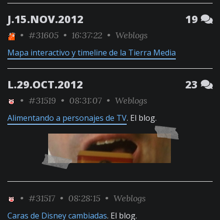
J.15.NOV.2012
19
•
#31605
• 16:37:22 •
Weblogs
Mapa interactivo y timeline de la Tierra Media
L.29.OCT.2012
23
•
#31519
• 08:31:07 •
Weblogs
Alimentando a personajes de TV
. El blog.
•
#31517
• 08:28:15 •
Weblogs
Caras de Disney cambiadas
. El blog.