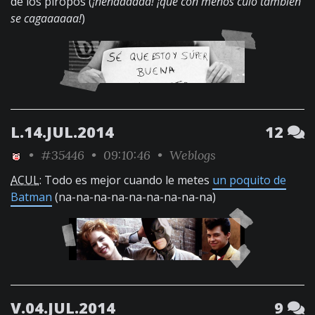
de los piropos (
¡nenaaaaaa! ¡que con menos culo también
se cagaaaaaa!
)
L.14.JUL.2014
12
•
#35446
• 09:10:46 •
Weblogs
ACUL
: Todo es mejor cuando le metes
un poquito de
Batman
(na-na-na-na-na-na-na-na-na)
V.04.JUL.2014
9