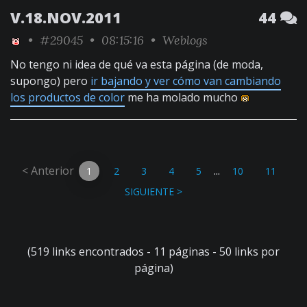
V.18.NOV.2011
44
•
#29045
• 08:15:16 •
Weblogs
No tengo ni idea de qué va esta página (de moda,
supongo) pero
ir bajando y ver cómo van cambiando
los productos de color
me ha molado mucho
< Anterior
...
1
2
3
4
5
10
11
SIGUIENTE >
(519 links encontrados - 11 páginas - 50 links por
página)