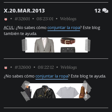
X.20.MAR.2013
12
•
#32601
• 08:23:01 •
Weblogs
ACUL
: ¿No sabes cómo
conjuntar la ropa
? Este blog
también te ayuda.
•
#32600
• 08:22:12 •
Weblogs
¿No sabes cómo
conjuntar la ropa
? Este blog te ayuda.