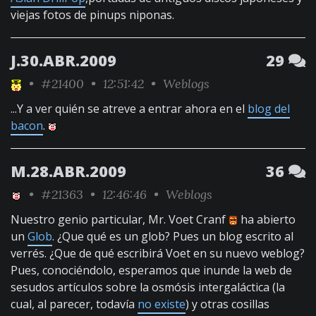
viejas fotos de pinups niponas.
J.30.ABR.2009
29
•
#21400
• 12:51:42 •
Weblogs
...Y a ver quién se atreve a entrar ahora en el
blog del
bacon
.
M.28.ABR.2009
36
•
#21363
• 12:46:46 •
Weblogs
Nuestro genio particular, Mr. Voet Cranf
ha abierto
un
Glob
. ¿Que qué es un glob? Pues un blog escrito al
verrés. ¿Que de qué escribirá Voet en su nuevo weblog?
Pues, conociéndolo, esperamos que inunde la web de
sesudos artículos sobre la osmósis intergaláctica (la
cual, al parecer, todavía
no existe
) y otras cosillas