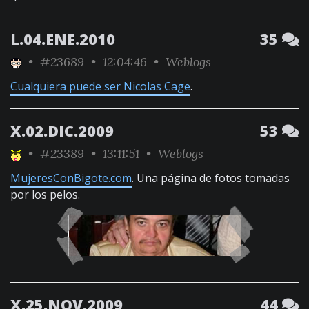
L.04.ENE.2010
35
•
#23689
• 12:04:46 •
Weblogs
Cualquiera puede ser Nicolas Cage
.
X.02.DIC.2009
53
•
#23389
• 13:11:51 •
Weblogs
MujeresConBigote.com
. Una página de fotos tomadas
por los pelos.
X.25.NOV.2009
44