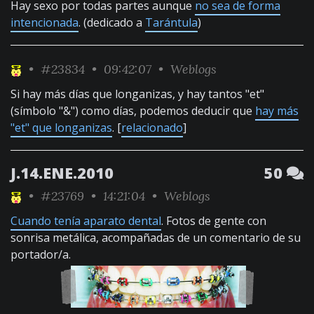
Hay sexo por todas partes aunque
no sea de forma
intencionada
. (dedicado a
Tarántula
)
•
#23834
• 09:42:07 •
Weblogs
Si hay más días que longanizas, y hay tantos "et"
(símbolo "&") como días, podemos deducir que
hay más
"et" que longanizas
. [
relacionado
]
J.14.ENE.2010
50
•
#23769
• 14:21:04 •
Weblogs
Cuando tenía aparato dental
. Fotos de gente con
sonrisa metálica, acompañadas de un comentario de su
portador/a.