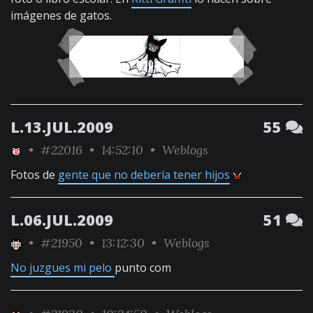
imágenes de gatos.
L.13.JUL.2009
55
•
#22016
• 14:52:10 •
Weblogs
Fotos de
gente que no debería tener hijos
L.06.JUL.2009
51
•
#21950
• 13:12:30 •
Weblogs
No juzgues mi pelo
punto com