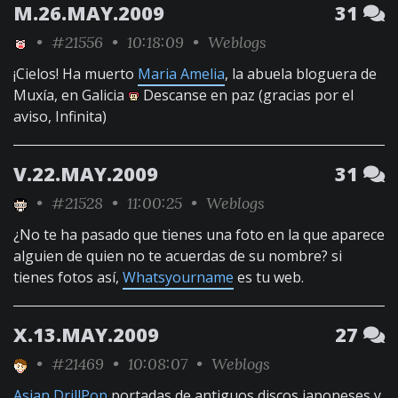
M.26.MAY.2009
31
•
#21556
• 10:18:09 •
Weblogs
¡Cielos! Ha muerto
Maria Amelia
, la abuela bloguera de
Muxía, en Galicia
Descanse en paz (gracias por el
aviso, Infinita)
V.22.MAY.2009
31
•
#21528
• 11:00:25 •
Weblogs
¿No te ha pasado que tienes una foto en la que aparece
alguien de quien no te acuerdas de su nombre? si
tienes fotos así,
Whatsyourname
es tu web.
X.13.MAY.2009
27
•
#21469
• 10:08:07 •
Weblogs
Asian DrillPop
,portadas de antiguos discos japoneses y