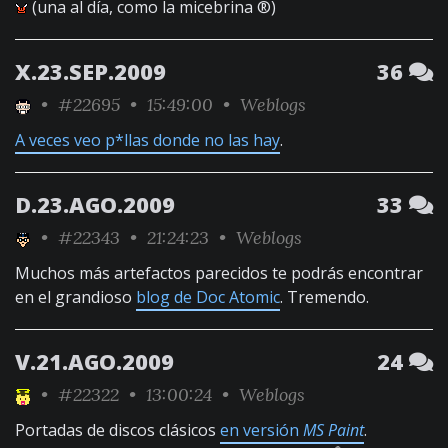
(una al día, como la micebrina ®)
X.23.SEP.2009
36
•
#22695
• 15:49:00 •
Weblogs
A veces veo p*llas donde no las hay
.
D.23.AGO.2009
33
•
#22343
• 21:24:23 •
Weblogs
Muchos más artefactos parecidos te podrás encontrar
en el grandioso
blog de Doc Atomic
. Tremendo.
V.21.AGO.2009
24
•
#22322
• 13:00:24 •
Weblogs
Portadas de discos clásicos
en versión
MS Paint
.