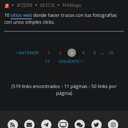
•
#21218
• 14:17:11 •
Weblogs
10
sitios web
donde hacer trucos con tus fotografías
con unos simples clicks.
...
< ANTERIOR
1
2
3
4
5
10
11
SIGUIENTE >
(519 links encontrados - 11 páginas - 50 links por
página)
RSS
¡Mándame un email!
¡Nuestro canal en Telegram!
Oink! TV
Charla con nosotros 
Twitter
Ins