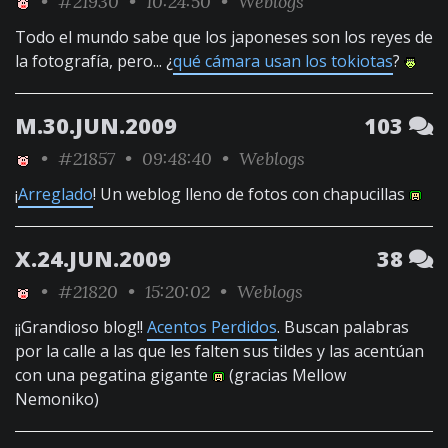
•
#21930
• 10:24:50 •
Weblogs
Todo el mundo sabe que los japoneses son los reyes de
la fotografía, pero... ¿
qué cámara usan los tokiotas
?
M.30.JUN.2009
103
•
#21857
• 09:48:40 •
Weblogs
¡
Arreglado
! Un weblog lleno de fotos con chapucillas
X.24.JUN.2009
38
•
#21820
• 15:20:02 •
Weblogs
¡¡Grandioso blog!!
Acentos Perdidos
. Buscan palabras
por la calle a las que les falten sus tildes y las acentúan
con una pegatina gigante
(gracias Mellow
Nemoniko)