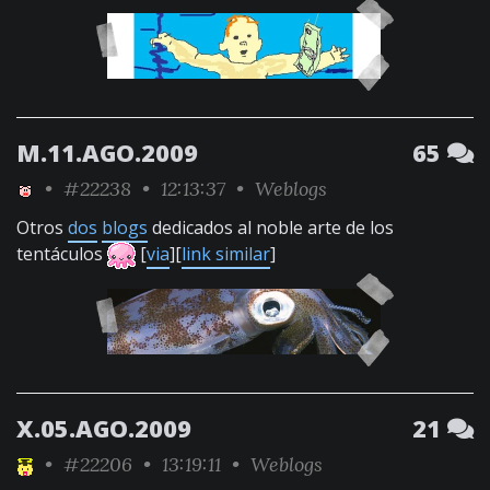
M.11.AGO.2009
65
•
#22238
• 12:13:37 •
Weblogs
Otros
dos
blogs
dedicados al noble arte de los
tentáculos
[
via
][
link similar
]
X.05.AGO.2009
21
•
#22206
• 13:19:11 •
Weblogs