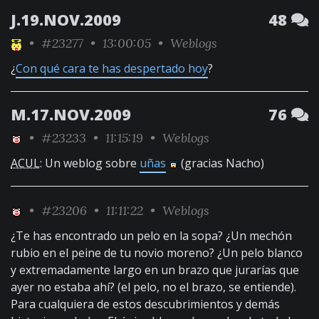
J.19.NOV.2009
48
•
#23277
• 13:00:05 •
Weblogs
¿
Con qué cara te has despertado hoy
?
M.17.NOV.2009
76
•
#23233
• 11:15:19 •
Weblogs
ACUL
: Un weblog sobre
uñas
(gracias Nacho)
•
#23206
• 11:11:22 •
Weblogs
¿Te has encontrado un pelo en la sopa? ¿Un mechón
rubio en el peine de tu novio moreno? ¿Un pelo blanco
y extremadamente largo en un brazo que jurarías que
ayer no estaba ahí? (el pelo, no el brazo, se entiende).
Para cualquiera de estos descubrimientos y demás