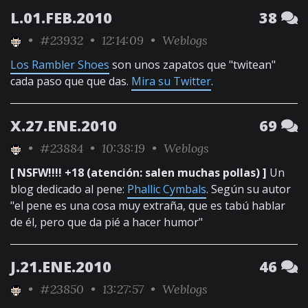
L.01.FEB.2010
38
•
#23932
• 12:14:09 •
Weblogs
Los Rambler Shoes
son unos zapatos que "twitean"
cada paso que que das.
Mira su Twitter
.
X.27.ENE.2010
69
•
#23884
• 10:38:19 •
Weblogs
[ NSFW!!!! +18 (atención: salen muchas pollas) ]
Un
blog dedicado al pene:
Phallic Cymbals
. Según su autor
"el pene es una cosa muy extraña, que es tabú hablar
de él, pero que da pié a hacer humor"
J.21.ENE.2010
46
•
#23850
• 13:27:57 •
Weblogs