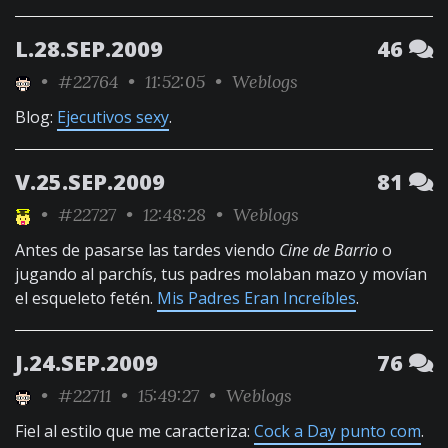
L.28.SEP.2009
46
•
#22764
• 11:52:05 •
Weblogs
Blog:
Ejecutivos sexy
.
V.25.SEP.2009
81
•
#22727
• 12:48:28 •
Weblogs
Antes de pasarse las tardes viendo
Cine de Barrio
o
jugando al parchís, tus padres molaban mazo y movían
el esqueleto fetén.
Mis Padres Eran Increíbles
.
J.24.SEP.2009
76
•
#22711
• 15:49:27 •
Weblogs
Fiel al estilo que me caracteriza:
Cock a Day punto com
.