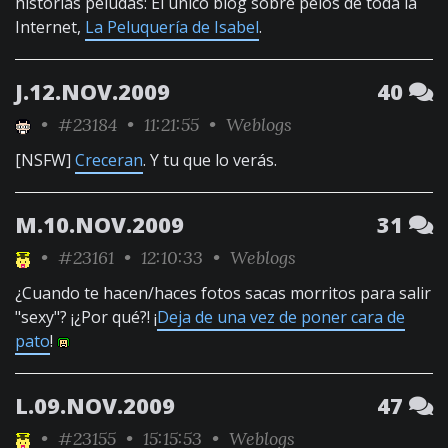
historias peludas: El único blog sobre pelos de toda la
Internet,
La Peluquería de Isabel
.
J.12.NOV.2009
40
•
#23184
• 11:21:55 •
Weblogs
[NSFW]
Creceran
. Y tu que lo verás.
M.10.NOV.2009
31
•
#23161
• 12:10:33 •
Weblogs
¿Cuando te hacen/haces fotos sacas morritos para salir
"sexy"? ¡¿Por qué?! ¡
Deja de una vez de poner cara de
pato
!
L.09.NOV.2009
47
•
#23155
• 15:15:53 •
Weblogs