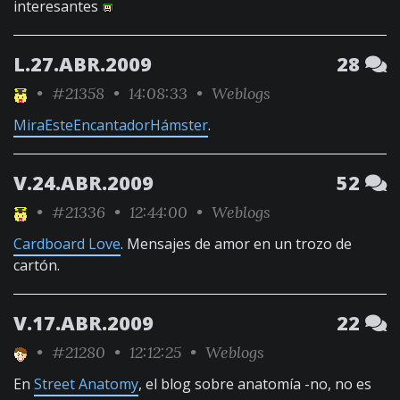
interesantes
L.27.ABR.2009
28
•
#21358
• 14:08:33 •
Weblogs
MiraEsteEncantadorHámster
.
V.24.ABR.2009
52
•
#21336
• 12:44:00 •
Weblogs
Cardboard Love
. Mensajes de amor en un trozo de
cartón.
V.17.ABR.2009
22
•
#21280
• 12:12:25 •
Weblogs
En
Street Anatomy
, el blog sobre anatomía -no, no es