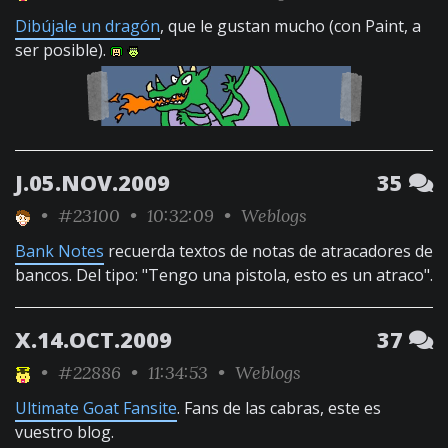
Dibújale un dragón
, que le gustan mucho (con Paint, a
ser posible).
J.05.NOV.2009
35
•
#23100
• 10:32:09 •
Weblogs
Bank Notes
recuerda textos de notas de atracadores de
bancos. Del tipo: "Tengo una pistola, esto es un atraco".
X.14.OCT.2009
37
•
#22886
• 11:34:53 •
Weblogs
Ultimate Goat Fansite
. Fans de las cabras, este es
vuestro blog.