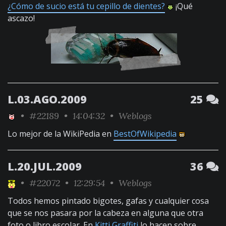
¿Cómo de sucio está tu cepillo de dientes?
¡Qué
ascazo!
L.03.AGO.2009
25
•
#22189
• 14:04:32 •
Weblogs
Lo mejor de la WikiPedia en
BestOfWikipedia
L.20.JUL.2009
36
•
#22072
• 12:29:54 •
Weblogs
Todos hemos pintado bigotes, gafas y cualquier cosa
que se nos pasara por la cabeza en alguna que otra
foto o libro escolar. En
Kitti Graffiti
lo hacen sobre