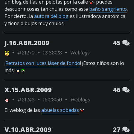
un blog de tías en pelotas por la calle
- puedes
descubrir cosas tan chulas como este
baño sangriento
.
Por cierto, la
autora del blog
es ilustradora anatómica,
y tiene dibujos muy chulos.
J.16.ABR.2009
45
•
#21270
• 12:38:28 •
Weblogs
¡
Retratos con luces láser de fondo
! ¡Estos niños son lo
más!
X.15.ABR.2009
46
•
#21243
• 16:28:50 •
Weblogs
El weblog de las
abuelas sobadas
V.10.ABR.2009
27