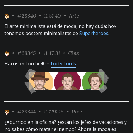
•
#28346
• 11:51:40 •
Arte
El arte minimalista está de moda, no hay duda: hoy
tenemos posters minimalistas de
Superheroes
.
•
#28345
• 11:47:31 •
Cine
Harrison Ford x 40 =
Forty Fords
.
•
#28344
• 10:29:08 •
Pixel
¿Aburrido en la oficina? ¿están los jefes de vacaciones y
no sabes cómo matar el tiempo? Ahora la moda es