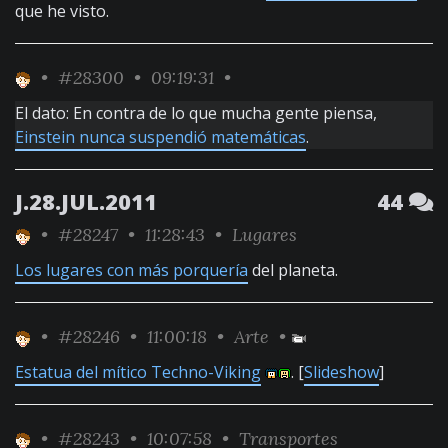
que he visto.
•
#28300
• 09:19:31 •
El dato: En contra de lo que mucha gente piensa,
Einstein nunca suspendió matemáticas
.
J.28.JUL.2011
44
•
#28247
• 11:28:43 •
Lugares
Los lugares con más porquería
del planeta.
•
#28246
• 11:00:18 •
Arte
•
Estatua del mítico Techno-Viking
. [
Slideshow
]
•
#28243
• 10:07:58 •
Transportes