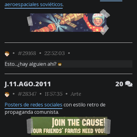
aeroespaciales soviéticos
.
•
#29168
• 22:52:03 •
Esto...¿hay alguien ahí?
J.11.AGO.2011
20
•
#28347
• 11:57:35 •
Arte
Posters de redes sociales
con estilo retro de
propaganda comunista.