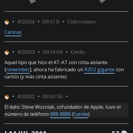
•
#28154
• 09:17:11 •
Colecciones
Canicas
.
•
#28153
• 09:14:09 •
Geeks
Aquel tipo que hizo el AT-AT con cinta aislante
[
remember
], ahora ha fabricado un
R2D2 gigante
con
cartón (y más cinta aislante).
•
#28152
• 09:07:55 •
El dato: Steve Wozniak, cofundador de Apple, tuvo el
número de teléfono
888-8888
(
fuente
)