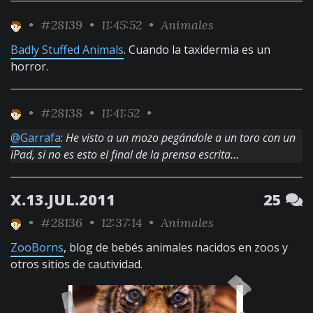
•
#28139
• 11:45:52 •
Animales
Badly Stuffed Animals
. Cuando la taxidermia es un
horror.
•
#28138
• 11:41:52 •
@Garrafa
:
He visto a un mozo pegándole a un toro con un
iPad, si no es esto el final de la prensa escrita…
X.13.JUL.2011
25
•
#28136
• 12:37:14 •
Animales
ZooBorns
, blog de bebés animales nacidos en zoos y
otros sitios de cautividad.