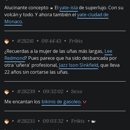
Alucinante concepto
El
yate-isla
de superlujo. Con su
volcán y todo. Y ahora también el
yate-ciudad de
Monaco
.
•
#28241
• 09:44:43 •
Frikis
¿Recuerdas a la mujer de las uñas más largas,
Lee
Redmond
? Pues parece que ha sido desbancada por
otra 'uñera' profesional,
Jazz Ison SInkfield
, que lleva
22 años sin cortarse las uñas.
•
#28239
• 09:32:02 •
Sexo
Me encantan los
bikinis de gasoleo
.
•
#28235
• 09:03:32 •
Frikis
•