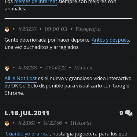
Los
memes de internet
siempre son mejores con
animales.
•
#28237
• 09:00:03 •
Fotografía
Gente deteriorada por hacer deporte.
Antes y después
,
una vez duchaditos y arreglados.
•
#28233
• 08:55:22 •
Música
All Is Not Lost
es el nuevo y grandioso vídeo interactivo
de OK Go. Sólo disponible para visualizarlo con Google
Chrome.
L.18.JUL.2011
9
•
#28161
• 14:22:56 •
Historia
'
Cuando yo era rica
', nostalgia juguetera para los que