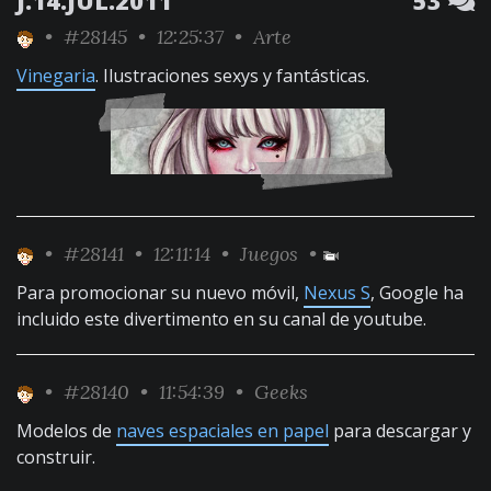
J.14.JUL.2011
53
•
#28145
• 12:25:37 •
Arte
Vinegaria
. Ilustraciones sexys y fantásticas.
•
#28141
• 12:11:14 •
Juegos
•
Para promocionar su nuevo móvil,
Nexus S
, Google ha
incluido este divertimento en su canal de youtube.
•
#28140
• 11:54:39 •
Geeks
Modelos de
naves espaciales en papel
para descargar y
construir.