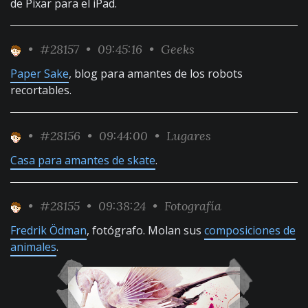
de Pixar para el iPad.
•
#28157
• 09:45:16 •
Geeks
Paper Sake
, blog para amantes de los robots
recortables.
•
#28156
• 09:44:00 •
Lugares
Casa para amantes de skate
.
•
#28155
• 09:38:24 •
Fotografía
Fredrik Ödman
, fotógrafo. Molan sus
composiciones de
animales
.