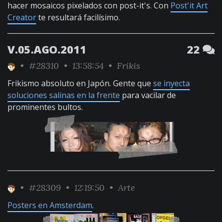
hacer mosaicos pixelados con post-it's. Con
Post'it Art
Creator
te resultará facilísimo.
V.05.AGO.2011
22
•
#28310
• 13:58:54 •
Frikis
Frikismo absoluto en Japón. Gente que
se inyecta
soluciones salinas en la frente
para vacilar de
prominentes bultos.
•
#28309
• 12:19:50 •
Arte
Posters en Amsterdam
.