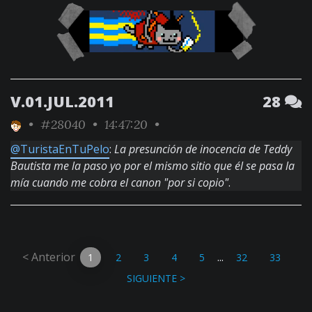
V.01.JUL.2011
28
•
#28040
• 14:47:20 •
@TuristaEnTuPelo
:
La presunción de inocencia de Teddy
Bautista me la paso yo por el mismo sitio que él se pasa la
mía cuando me cobra el canon "por si copio"
.
< Anterior
...
1
2
3
4
5
32
33
SIGUIENTE >