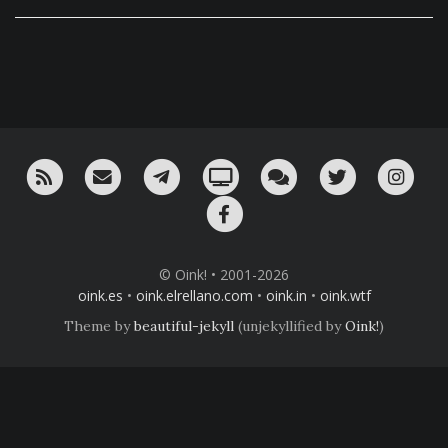
RSS
¡Mándame un email!
¡Nuestro canal en Telegram!
Oink! TV
Charla con nosotros 
Twitter
Ins
Facebook
© Oink! • 2001-2026
oink.es
•
oink.elrellano.com
•
oink.in
•
oink.wtf
Theme by
beautiful-jekyll
(unjekyllified by
Oink!
)