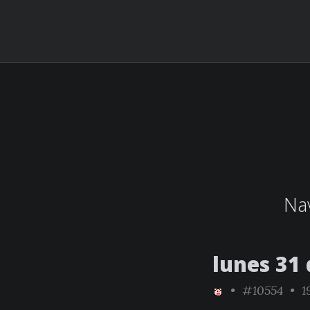
Nav
lunes 31
•
#10554
• 1