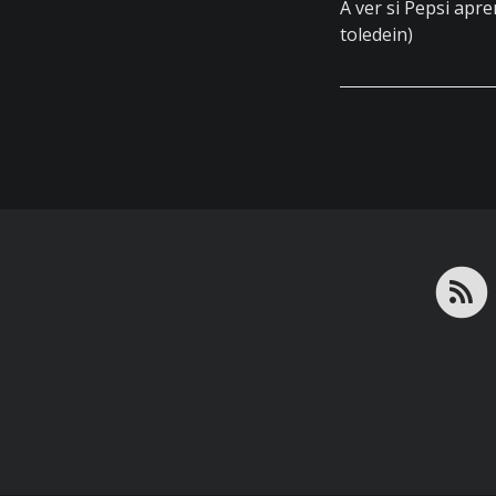
A ver si Pepsi apr
toledein)