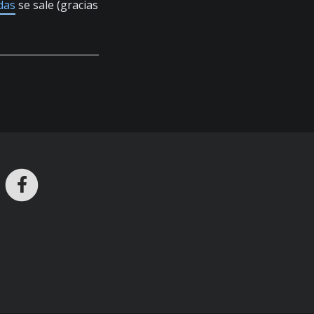
das
se sale (gracias
ros en Telegram
nstagram
Facebook