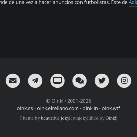
ende de una vez a hacer anuncios con futbolistas. Este de
Adi
RSS
¡Mándame un email!
¡Nuestro canal en Telegram!
Oink! TV
Charla con nosot
Twitter
I
© Oink! • 2001-2026
oink.es
•
oink.elrellano.com
•
oink.in
•
oink.wtf
Theme by
beautiful-jekyll
(unjekyllified by
Oink!
)