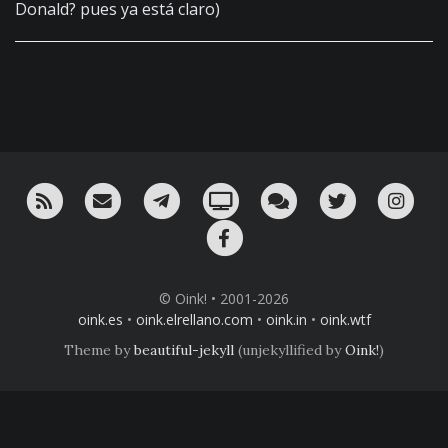
Donald? pues ya está claro)
RSS
¡Mándame un email!
¡Nuestro canal en Telegram!
Oink! TV
Charla con nosotros 
Twitter
Ins
Facebook
© Oink! • 2001-2026
oink.es
•
oink.elrellano.com
•
oink.in
•
oink.wtf
Theme by
beautiful-jekyll
(unjekyllified by
Oink!
)