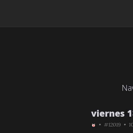
Nav
viernes 
•
#12019
• 10