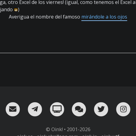
nga, otro Excel de los viernes! (igual, como tenemos el Excel 
ajando
)
Averigua el nombre del famoso
mirándole a los ojos
RSS
¡Mándame un email!
¡Nuestro canal en Telegram!
Oink! TV
Charla con nosot
Twitter
I
© Oink! • 2001-2026