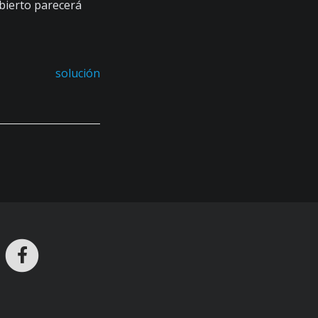
abierto parecerá
solución
ros en Telegram
nstagram
Facebook